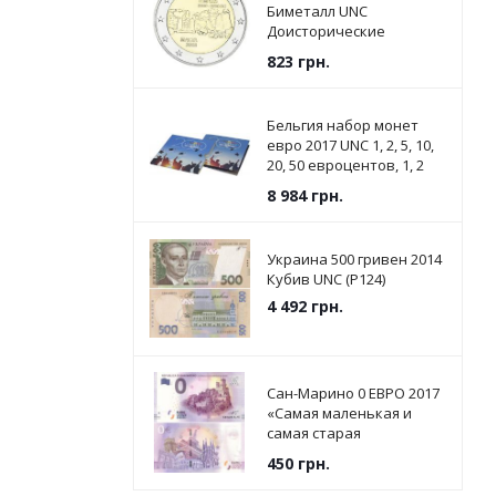
Биметалл UNC
Доисторические
памятники - Храмы
823
грн.
Джгантии
Бельгия набор монет
евро 2017 UNC 1, 2, 5, 10,
20, 50 евроцентов, 1, 2
евро в сувенирной
8 984
грн.
упаковке
Украина 500 гривен 2014
Кубив UNC (P124)
4 492
грн.
Сан-Марино 0 ЕВРО 2017
«Самая маленькая и
самая старая
Республика в мире» UNC
450
грн.