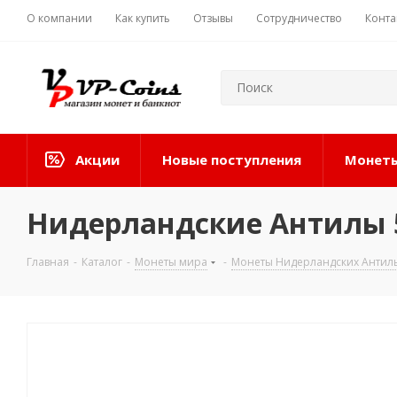
О компании
Как купить
Отзывы
Сотрудничество
Конта
Акции
Новые поступления
Монеты
Нидерландские Антилы 5
Главная
-
Каталог
-
Монеты мира
-
Монеты Нидерландских Антиль