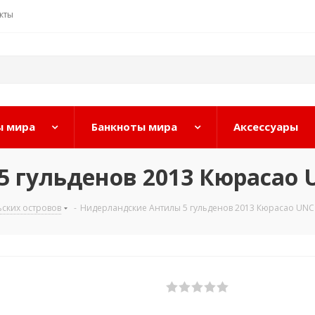
кты
 мира
Банкноты мира
Аксессуары
 гульденов 2013 Кюрасао 
ских островов
-
Нидерландские Антилы 5 гульденов 2013 Кюрасао UNC