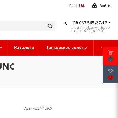
RU
|
UA
Войти
+38 067 565-27-17
telegram, viber, whatsapp
пн-пт с 10:00 до 19:00
Каталоги
Банковское золото
0
UNC
0
Артикул:
М12365