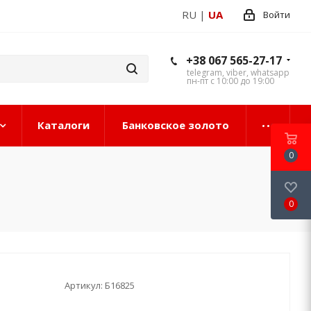
RU
|
UA
Войти
+38 067 565-27-17
telegram, viber, whatsapp
пн-пт с 10:00 до 19:00
Каталоги
Банковское золото
0
0
Артикул:
Б16825