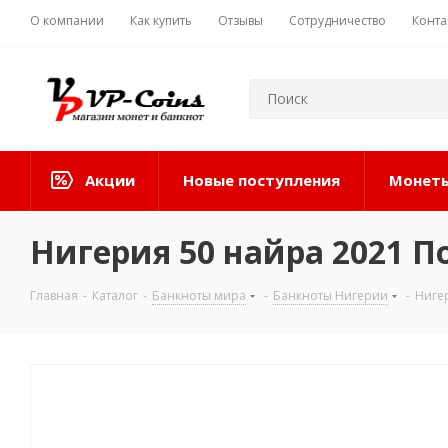
О компании
Как купить
Отзывы
Сотрудничество
Конта
Акции
Новые поступления
Монеты
Нигерия 50 найра 2021 П
Главная
-
Каталог
-
Банкноты мира
-
Банкноты Нигерии
-
Ниге