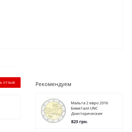
ь отзыв
Рекомендуем
Мальта 2 евро 2016
Биметалл UNC
Доисторические
памятники - Храмы
823
грн.
Джгантии