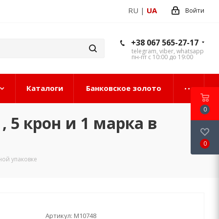
RU
|
UA
Войти
+38 067 565-27-17
telegram, viber, whatsapp
пн-пт с 10:00 до 19:00
Каталоги
Банковское золото
0
1, 5 крон и 1 марка в
0
рной упаковке
Артикул:
М10748