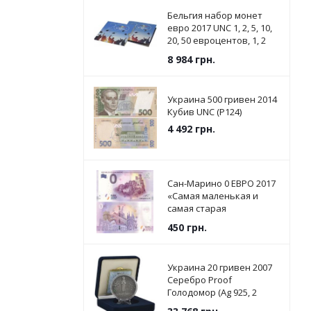
Бельгия набор монет
евро 2017 UNC 1, 2, 5, 10,
20, 50 евроцентов, 1, 2
евро в сувенирной
8 984
грн.
упаковке
Украина 500 гривен 2014
Кубив UNC (P124)
4 492
грн.
Сан-Марино 0 ЕВРО 2017
«Самая маленькая и
самая старая
Республика в мире» UNC
450
грн.
Украина 20 гривен 2007
Серебро Proof
Голодомор (Ag 925, 2
унции, 62.2 грамма)