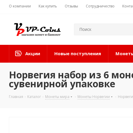
О компании
Как купить
Отзывы
Сотрудничество
Конта
Акции
Новые поступления
Монеты
Норвегия набор из 6 монет 
сувенирной упаковке
Главная
-
Каталог
-
Монеты мира
-
Монеты Норвегии
-
Норвегия