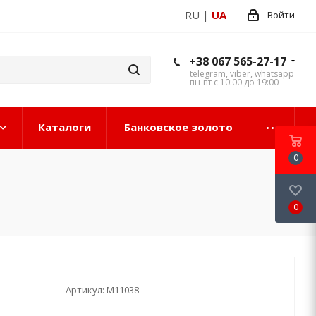
RU
|
UA
Войти
+38 067 565-27-17
telegram, viber, whatsapp
пн-пт с 10:00 до 19:00
Каталоги
Банковское золото
0
0
Артикул:
М11038