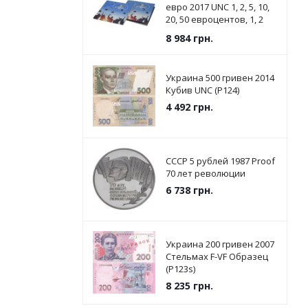
евро 2017 UNC 1, 2, 5, 10,
20, 50 евроцентов, 1, 2
евро в сувенирной
8 984
грн.
упаковке
Украина 500 гривен 2014
Кубив UNC (P124)
4 492
грн.
СССР 5 рублей 1987 Proof
70 лет революции
6 738
грн.
Украина 200 гривен 2007
Стельмах F-VF Образец
(P123s)
8 235
грн.