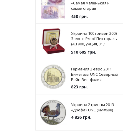
«Самая маленькая и
самая старая
Республика в мире» UNC
450
грн.
Украина 100 гривен 2003
Золото Proof Пектораль
(Au 900, унция, 31,1
грамм) (KM#199)
510 605
грн.
Германия 2 евро 2011
Биметалл UNC Северный
Рейн-Вестфалия
823
грн.
Украина 2 гривны 2013
«Дрофа» UNC (KM#698)
4 826
грн.