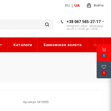
RU
|
UA
Войти
+38 067 565-27-17
telegram, viber, whatsapp
пн-пт с 10:00 до 19:00
Каталоги
Банковское золото
0
0
Артикул:
М10995