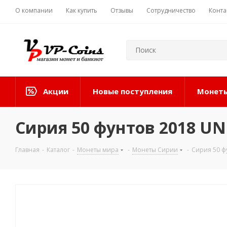
О компании
Как купить
Отзывы
Сотрудничество
Конта
Акции
Новые поступления
Монеты
Сирия 50 фунтов 2018 UN
Главная
-
Каталог
-
Монеты мира
-
Монеты Сирии
-
Сирия 50 ф