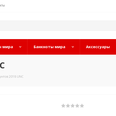
кты
 мира
Банкноты мира
Аксессуары
C
унтов 2018 UNC