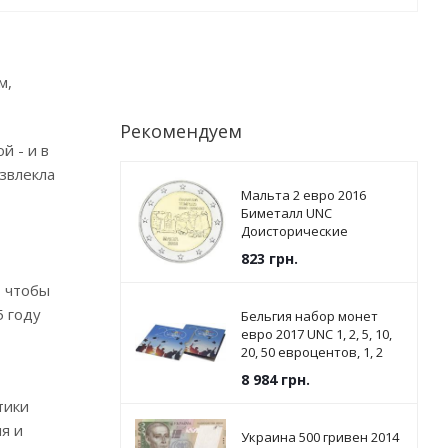
м,
Рекомендуем
й - и в
звлекла
Мальта 2 евро 2016
Биметалл UNC
Доисторические
памятники - Храмы
823
грн.
Джгантии
, чтобы
5 году
Бельгия набор монет
евро 2017 UNC 1, 2, 5, 10,
20, 50 евроцентов, 1, 2
евро в сувенирной
8 984
грн.
упаковке
тики
я и
Украина 500 гривен 2014