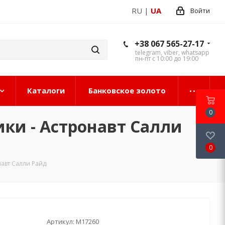
RU
|
UA
Войти
+38 067 565-27-17
telegram, viber, whatsapp
пн-пт с 10:00 до 19:00
Каталоги
Банковское золото
0
ки - Астронавт Салли
0
авт Салли Райд
Артикул:
М17260