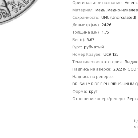
Оригинальное название:
Americ
Материал:
медь, медно-никеле
Сохранность:
UNC (Uncirculated)
Диаметр (мм):
24.26
Толщина (мм):
1.75
Вес (г):
5.67
Гурт:
рубчатый
Номер Краузе:
UC# 135
Тематическая категория:
Выдаю
Надпись на аверсе:
2022 IN GOD
Надпись на реверсе:
DR. SALLY RIDE E PLURIBUS UNUM
Форма:
круг
Отношение аверс/реверс:
Зерка
Ц
о