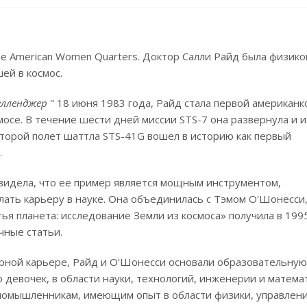
е American Women Quarters. Доктор Салли Райд была физико
ей в космос.
елленджер
" 18 июня 1983 года, Райд стала первой американко
осе. В течение шести дней миссии STS-7 она развернула и и
торой полет шаттла STS-41G вошел в историю как первый
.
увидела, что ее пример является мощным инструментом,
ть карьеру в науке. Она объединилась с Тэмом О'Шонесси
ья планета: исследование Земли из космоса» получила в 199
чные статьи.
рной карьере, Райд и О'Шонесси основали образовательную
девочек, в области науки, технологий, инженерии и матема
иномышленникам, имеющим опыт в области физики, управлени