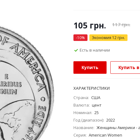
105
грн.
117
грн.
-
10
%
Экономия
12
грн.
Есть в наличии
Купить
Купить в
ХАРАКТЕРИСТИКИ
Страна:
США
Валюта:
цент
Номинал:
25
Год (диапазон):
2022
Название:
Женщины Америки - а
Серия:
American Women