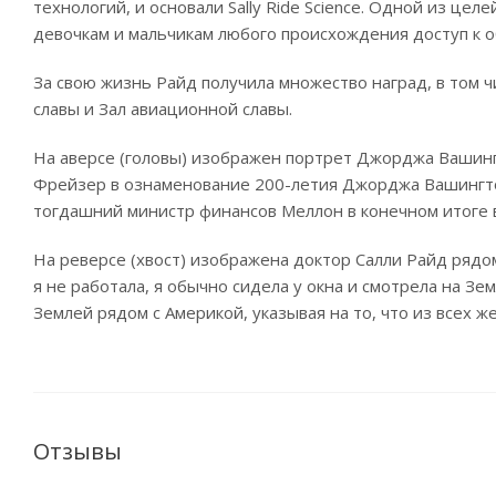
технологий, и основали Sally Ride Science. Одной из цел
девочкам и мальчикам любого происхождения доступ к о
За свою жизнь Райд получила множество наград, в том 
славы и Зал авиационной славы.
На аверсе (головы) изображен портрет Джорджа Вашинг
Фрейзер в ознаменование 200-летия Джорджа Вашингтон
тогдашний министр финансов Меллон в конечном итоге 
На реверсе (хвост) изображена доктор Салли Райд рядом
я не работала, я обычно сидела у окна и смотрела на 
Землей рядом с Америкой, указывая на то, что из всех 
Отзывы