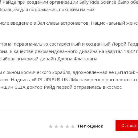
ей Райда при создании организации Sally Ride Science было об
бразцам для подражания, похожим на них.
числе введение в Зал славы астронавтов, Национальный женс
тона, первоначально составленный и созданный Лорой Гар
а. В качестве рекомендованного дизайна на квартал 1932 
выбрал знакомый дизайн Джона Фланагана.
 с окном космического корабля, вдохновленная ее цитатой: 
Землю». Надпись «E PLURIBUS UNUM» намеренно расположена 
женщин США доктор Райд первой отправилась в космос.
Оставит
Нет оценок