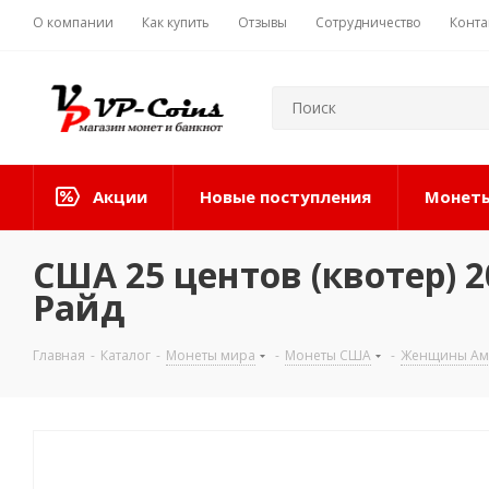
О компании
Как купить
Отзывы
Сотрудничество
Конта
Акции
Новые поступления
Монеты
США 25 центов (квотер)
Райд
Главная
-
Каталог
-
Монеты мира
-
Монеты США
-
Женщины Ам