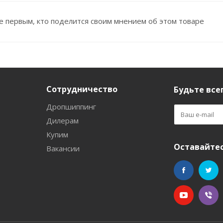
е первым, кто поделится своим мнением об этом товаре
Сотрудничество
Будьте всег
Дропшиппинг
Дилерам
Купим
Оставайтес
Вакансии