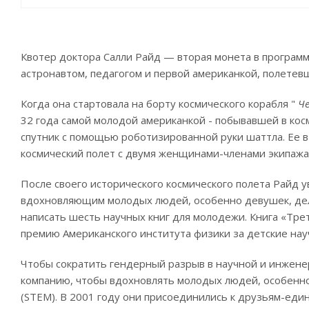
Квотер доктора Салли Райд — вторая монета в программ
астронавтом, педагогом и первой американкой, полетевш
Когда она стартовала на борту космического корабля "
Ч
32 года самой молодой американкой - побывавшей в косм
спутник с помощью роботизированной руки шаттла. Ее в
космический полет с двумя женщинами-членами экипажа
После своего исторического космического полета Райд 
вдохновляющим молодых людей, особенно девушек, дела
написать шесть научных книг для молодежи. Книга «Трет
премию Американского института физики за детские нау
Чтобы сократить гендерный разрыв в научной и инжене
компанию, чтобы вдохновлять молодых людей, особенно 
(STEM). В 2001 году они присоединились к друзьям-ед