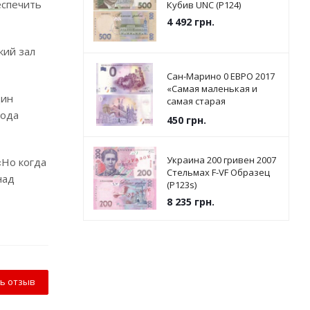
еспечить
Кубив UNC (P124)
4 492
грн.
кий зал
Сан-Марино 0 ЕВРО 2017
«Самая маленькая и
дин
самая старая
Республика в мире» UNC
года
450
грн.
Украина 200 гривен 2007
«Но когда
Стельмах F-VF Образец
над
(P123s)
8 235
грн.
ь отзыв