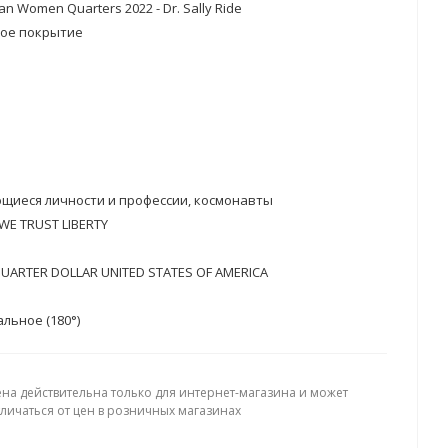
an Women Quarters 2022 - Dr. Sally Ride
вое покрытие
щиеся личности и профессии, космонавты
 WE TRUST LIBERTY
 QUARTER DOLLAR UNITED STATES OF AMERICA
льное (180°)
ена действительна только для интернет-магазина и может
тличаться от цен в розничных магазинах