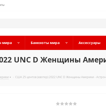
кты
 мира
Банкноты мира
Аксессуары
 2022 UNC D Женщины Амери
ерики
-
США 25 центов (квотер) 2022 UNC D Женщины Америки - Астрон