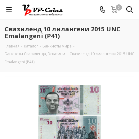
0
Свазиленд 10 лилангени 2015 UNC
Emalangeni (P41)
Главная
-
Каталог
-
Банкноты мира
-
Банкноты Свазиленда, Эсватини
-
Свазиленд 10 лилангени 2015 UNC
Emalangeni (P41)