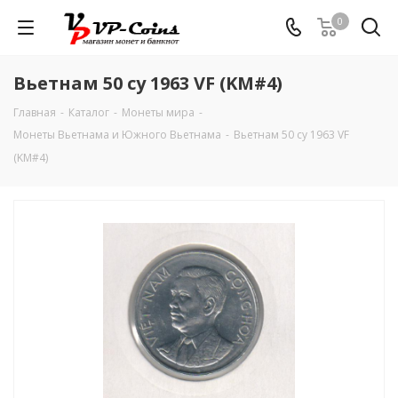
0
Вьетнам 50 су 1963 VF (KM#4)
Главная
-
Каталог
-
Монеты мира
-
Монеты Вьетнама и Южного Вьетнама
-
Вьетнам 50 су 1963 VF
(KM#4)