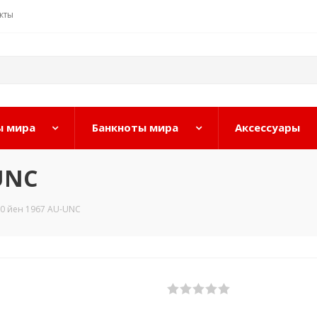
кты
 мира
Банкноты мира
Аксессуары
UNC
0 йен 1967 AU-UNC