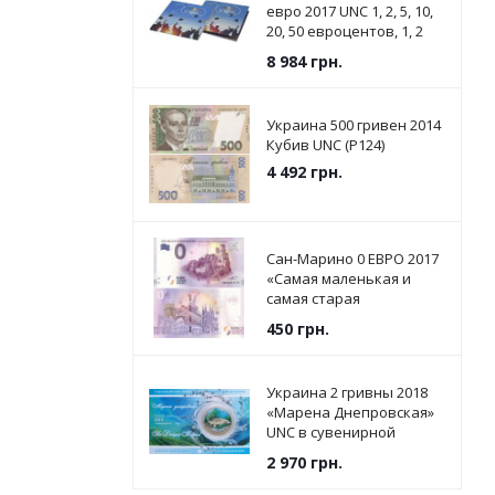
евро 2017 UNC 1, 2, 5, 10,
20, 50 евроцентов, 1, 2
евро в сувенирной
8 984
грн.
упаковке
Украина 500 гривен 2014
Кубив UNC (P124)
4 492
грн.
Сан-Марино 0 ЕВРО 2017
«Самая маленькая и
самая старая
Республика в мире» UNC
450
грн.
Украина 2 гривны 2018
«Марена Днепровская»
UNC в сувенирной
упаковке
2 970
грн.