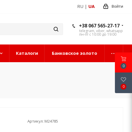
RU
|
UA
Войти
+38 067 565-27-17
telegram, viber, whatsapp
пн-пт с 10:00 до 19:00
Каталоги
Банковское золото
0
0
Артикул:
М24785