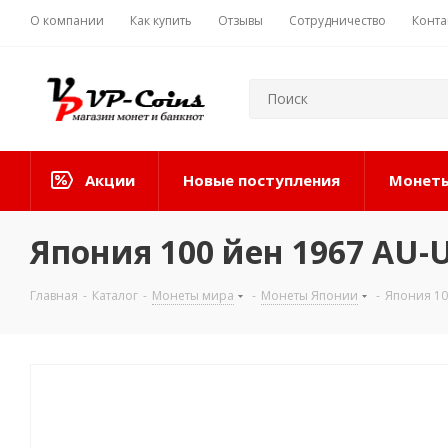
О компании
Как купить
Отзывы
Сотрудничество
Конта
Акции
Новые поступления
Монеты
Япония 100 йен 1967 AU-
Главная
-
Каталог
-
Монеты мира
-
Монеты Японии
-
Япония 10