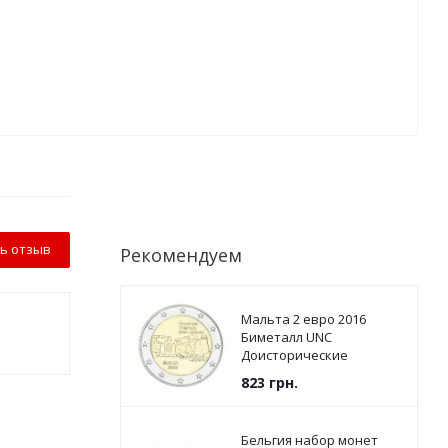
ь отзыв
Рекомендуем
Мальта 2 евро 2016
Биметалл UNC
Доисторические
памятники - Храмы
823
грн.
Джгантии
Бельгия набор монет