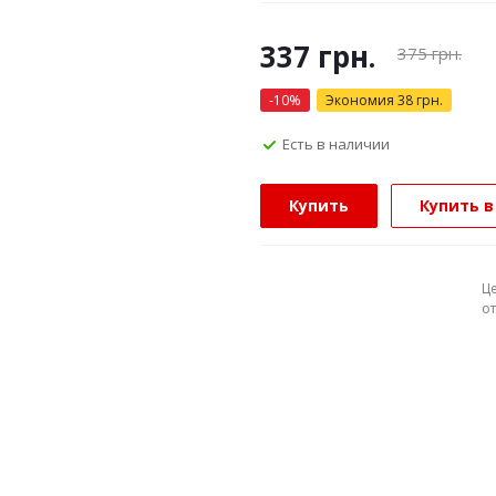
337
грн.
375
грн.
-
10
%
Экономия
38
грн.
Есть в наличии
Купить
Купить в
Ц
о