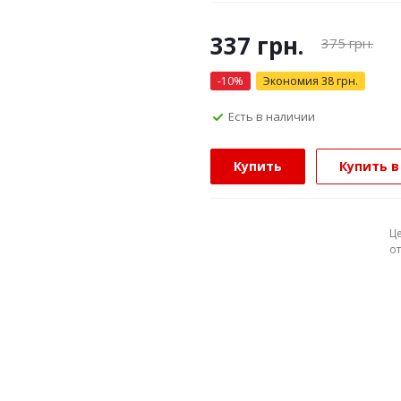
337
грн.
375
грн.
-
10
%
Экономия
38
грн.
Есть в наличии
Купить
Купить в
Ц
о