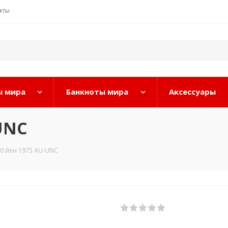
кты
 мира
Банкноты мира
Аксессуары
UNC
0 йен 1975 AU-UNC