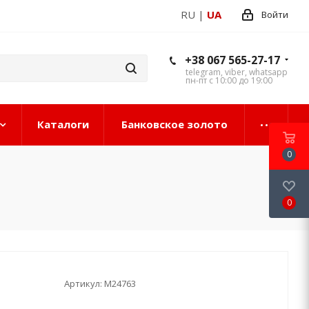
RU
|
UA
Войти
+38 067 565-27-17
telegram, viber, whatsapp
пн-пт с 10:00 до 19:00
Каталоги
Банковское золото
0
0
Артикул:
М24763