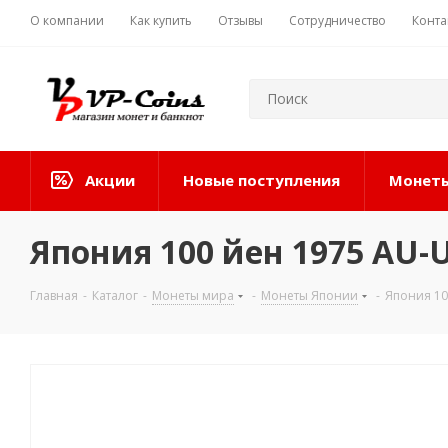
О компании
Как купить
Отзывы
Сотрудничество
Конта
Акции
Новые поступления
Монеты
Япония 100 йен 1975 AU-
Главная
-
Каталог
-
Монеты мира
-
Монеты Японии
-
Япония 10