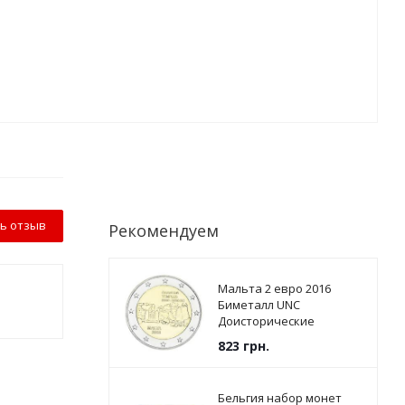
ь отзыв
Рекомендуем
Мальта 2 евро 2016
Биметалл UNC
Доисторические
памятники - Храмы
823
грн.
Джгантии
Бельгия набор монет