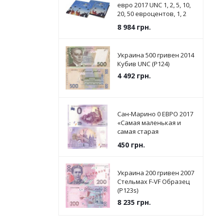
евро 2017 UNC 1, 2, 5, 10,
20, 50 евроцентов, 1, 2
евро в сувенирной
8 984
грн.
упаковке
Украина 500 гривен 2014
Кубив UNC (P124)
4 492
грн.
Сан-Марино 0 ЕВРО 2017
«Самая маленькая и
самая старая
Республика в мире» UNC
450
грн.
Украина 200 гривен 2007
Стельмах F-VF Образец
(P123s)
8 235
грн.