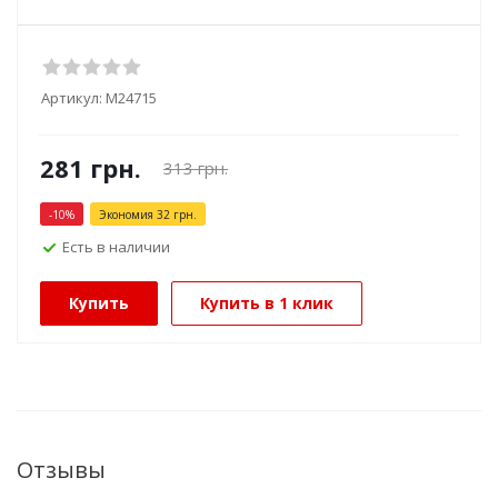
Артикул:
М24715
281
грн.
313
грн.
-
10
%
Экономия
32
грн.
Есть в наличии
Купить
Купить в 1 клик
Отзывы