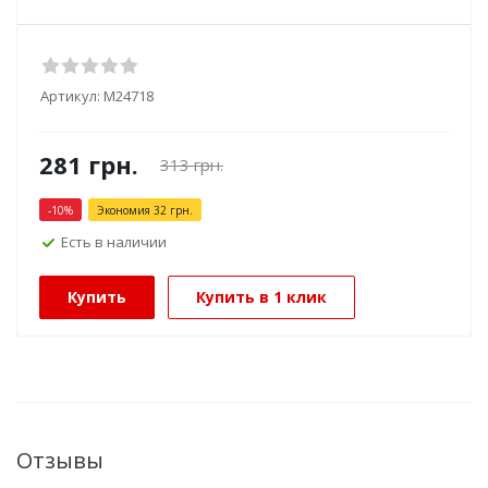
Артикул:
М24718
281
грн.
313
грн.
-
10
%
Экономия
32
грн.
Есть в наличии
Купить
Купить в 1 клик
Отзывы