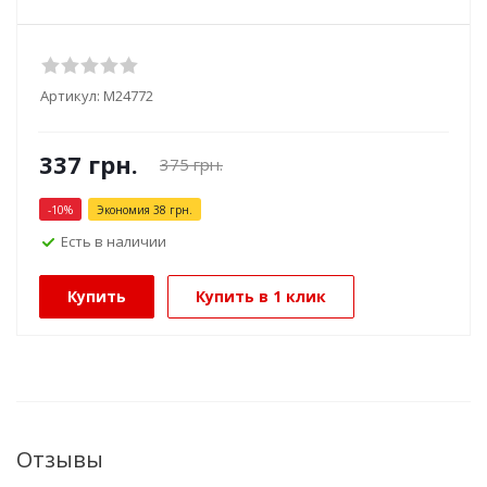
Артикул:
М24772
337
грн.
375
грн.
-
10
%
Экономия
38
грн.
Есть в наличии
Купить
Купить в 1 клик
Отзывы