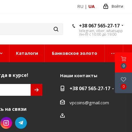
RU
|
UA
Войти
+38 067 565-27-17
telegram, viber, whatsapp
пн-пт с 10:00 до 19:00
Каталоги
Банковское золото
0
да в курсе!
Наши контакты
0
+38 067 565-27-17
vpcoins@gmail.com
ь на связи