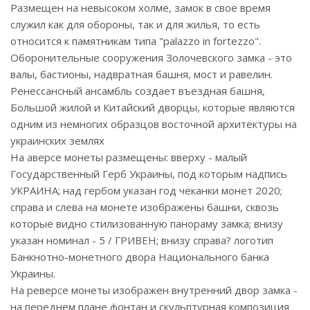
Размещен на невысоком холме, замок в свое время
служил как для обороны, так и для жилья, то есть
относится к памятникам типа "palazzo in fortezzo".
Оборонительные сооружения Золочевского замка - это
валы, бастионы, надвратная башня, мост и равелин.
Ренессансный ансамбль создает въездная башня,
Большой жилой и Китайский дворцы, которые являются
одним из немногих образцов восточной архитектуры на
украинских землях
На аверсе монеты размещены: вверху - малый
Государственный Герб Украины, под которым надпись
УКРАИНА; над гербом указан год чеканки монет 2020;
справа и слева на монете изображены башни, сквозь
которые видно стилизованную панораму замка; внизу
указан номинал - 5 / ГРИВЕН; внизу справа? логотип
Банкнотно-монетного двора Национального банка
Украины.
На реверсе монеты изображен внутренний двор замка -
на переднем плане фонтан и скульптурная композиция