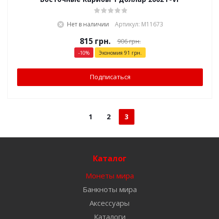
Нет в наличии
Артикул: М11673
815
грн.
906
грн.
-
10
%
Экономия
91
грн.
Подписаться
1
2
3
Каталог
Монеты мира
Банкноты мира
Аксессуары
Каталоги