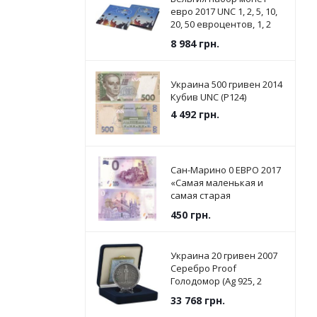
евро 2017 UNC 1, 2, 5, 10,
20, 50 евроцентов, 1, 2
евро в сувенирной
8 984
грн.
упаковке
Украина 500 гривен 2014
Кубив UNC (P124)
4 492
грн.
Сан-Марино 0 ЕВРО 2017
«Самая маленькая и
самая старая
Республика в мире» UNC
450
грн.
Украина 20 гривен 2007
Серебро Proof
Голодомор (Ag 925, 2
унции, 62.2 грамма)
33 768
грн.