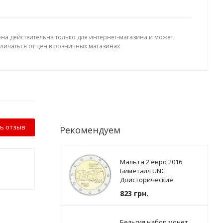
ена действительна только для интернет-магазина и может
тличаться от цен в розничных магазинах
ь отзыв
Рекомендуем
Мальта 2 евро 2016
Биметалл UNC
Доисторические
памятники - Храмы
823
грн.
Джгантии
Бельгия набор монет