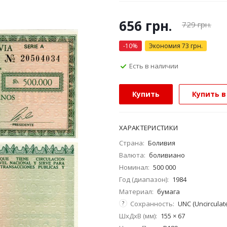
656
грн.
729
грн.
-
10
%
Экономия
73
грн.
Есть в наличии
Купить
Купить в
ХАРАКТЕРИСТИКИ
Страна:
Боливия
Валюта:
боливиано
Номинал:
500 000
Год (диапазон):
1984
Материал:
бумага
?
Сохранность:
UNC (Uncirculat
ШхДхВ (мм):
155 × 67