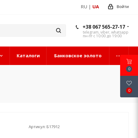
RU
|
UA
Войти
+38 067 565-27-17
telegram, viber, whatsapp
пн-пт с 10:00 до 19:00
Каталоги
Банковское золото
0
0
Артикул:
Б17912