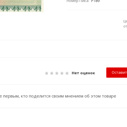
Номер Пика:
P189
Ц
о
Оставит
Нет оценок
е первым, кто поделится своим мнением об этом товаре