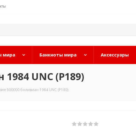
кты
 мира
Банкноты мира
Аксессуары
 1984 UNC (P189)
вия 500000 боливиан 1984 UNC (P189)