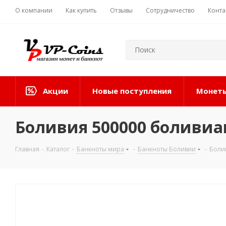
О компании
Как купить
Отзывы
Сотрудничество
Конта
Акции
Новые поступления
Монеты
Боливия 500000 боливиан
Главная
-
Каталог
-
Банкноты мира
-
Банкноты Боливии
-
Боли