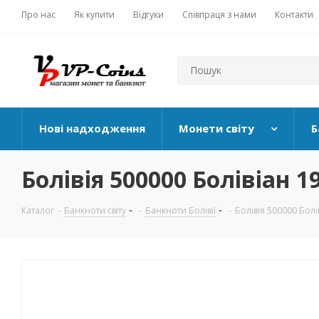
Про нас
Як купити
Відгуки
Співпраця з нами
Контакти
Нові надходження
Монети світу
Б
Болівія 500000 Болівіан 1
Каталог
-
Банкноти світу
-
Банкноти Болівії
-
Болівія 500000 Болі