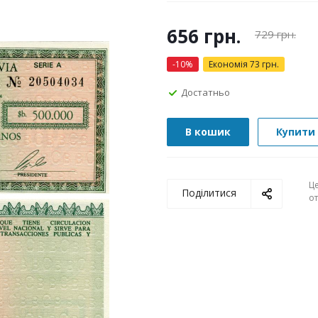
656
грн.
729
грн.
-
10
%
Економія
73
грн.
Достатньо
В кошик
Купити 
Ц
Поділитися
о