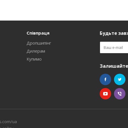
Співпраця
Будьте завж
Дропшипінг
Дилерам
Купимо
Залишайтес
s.com/ua