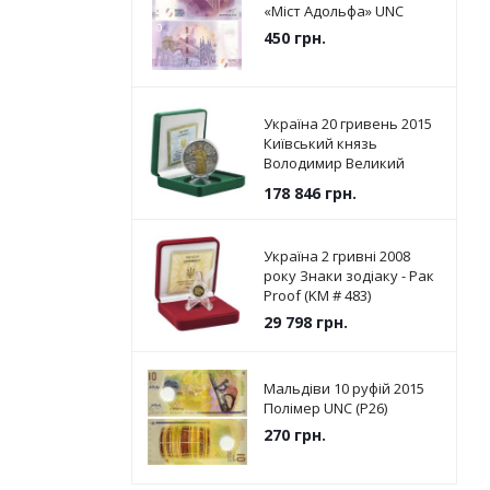
«Міст Адольфа» UNC
450
грн.
Україна 20 гривень 2015
Київський князь
Володимир Великий
Срібло UNC (KM # 787)
178 846
грн.
Україна 2 гривні 2008
року Знаки зодіаку - Рак
Proof (KM # 483)
29 798
грн.
Мальдіви 10 руфій 2015
Полімер UNC (P26)
270
грн.