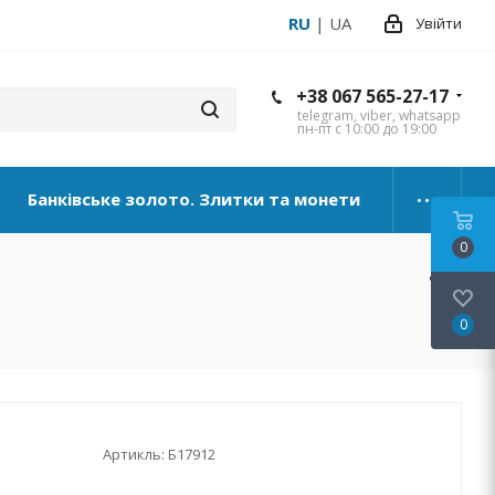
RU
|
UA
Увійти
+38 067 565-27-17
telegram, viber, whatsapp
пн-пт с 10:00 до 19:00
Банківське золото. Злитки та монети
0
0
Артикль:
Б17912