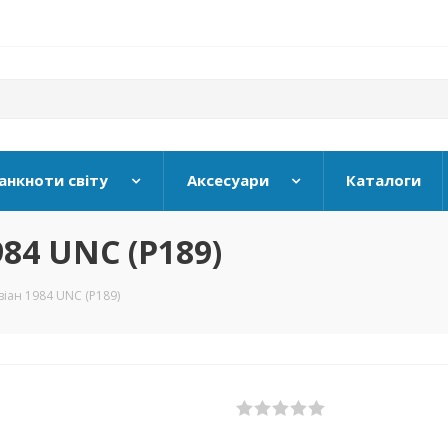
анкноти світу
Аксесуари
Каталоги
984 UNC (P189)
віан 1984 UNC (P189)