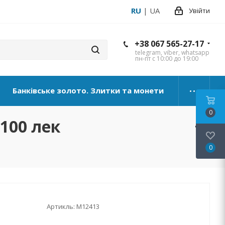
RU
|
UA
Увійти
+38 067 565-27-17
telegram, viber, whatsapp
пн-пт с 10:00 до 19:00
Банківське золото. Злитки та монети
0
 100 лек
0
Артикль:
М12413