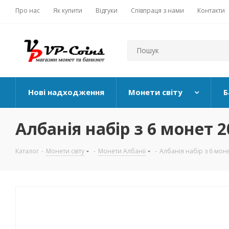
Про нас
Як купити
Відгуки
Співпраця з нами
Контакти
Нові надходження
Монети світу
Б
Албанія набір з 6 монет 20
Каталог
-
Монети світу
-
Монети Албанії
-
Албанія набір з 6 монет