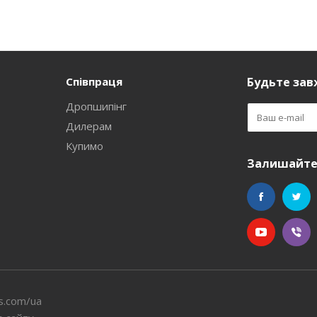
Співпраця
Будьте завж
Дропшипінг
Дилерам
Купимо
Залишайтес
s.com/ua