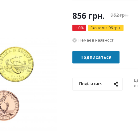
856
грн.
952
грн.
-
10
%
Економія
96
грн.
Немає в наявності
Подписаться
Ц
Поділитися
о