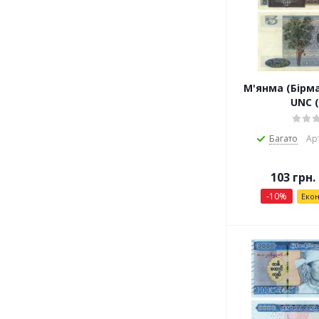
М'янма (Бірма
UNC (
Багато
Ар
103
грн.
-
10
%
Еко