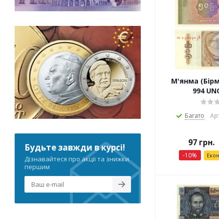
М'янма (Бірм
994 UNC
Багато
Ар
97
грн.
Будьте завжди в курсі!
-
10
%
Еко
Дізнавайтеся про акції та знижки
першим