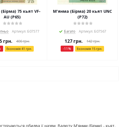
(Бірма) 75 кьят VF-
М'янма (Бірма) 20 кьят UNC
AU (P65)
(P72)
атньо
Артикул: Б07577
Багато
Артикул: Б07567
5
грн.
127
грн.
406
грн.
142
грн.
%
-
11
%
Економія
41
грн.
Економія
15
грн.
стрічаються обидва її назви. Валюту М'янми (Бірми) - кьят,