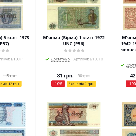
) 5 кьят 1973
М'янма (Бірма) 1 кьят 1972
М'янма
P57)
UNC (P56)
1942-1
японсь
тикул: Б10311
Достатньо
Артикул: Б10310
Дост
81
грн.
42
115
грн.
90
грн.
-
10
%
-
10
номія
12
грн.
Економія
9
грн.