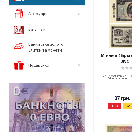
Аксесуари
Каталоги
Банківське золото.
Злитки та монети
М'янма (Бірма
UNC (
Подарунки
Достатньо
А
87
грн.
-
10
%
Еко