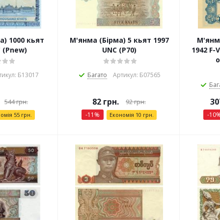
а) 1000 кьят
М'янма (Бірма) 5 кьят 1997
М'янма
 (Pnew)
UNC (P70)
1942 F-
о
тикул: Б13017
Багато
Артикул: Б07565
Баг
82
грн.
30
544
грн.
92
грн.
-
11
%
-
10
номія
55
грн.
Економія
10
грн.