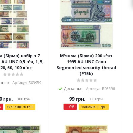
 (Бірма) набір з 7
М'янма (Бірма) 200 к'ят
AU-UNC 0,5 п'я, 1, 5,
1995 AU-UNC Слон
 20, 50, 100 к'ят
Segmented security thread
(P75b)
атньо
Артикул: Б03959
Достатньо
Артикул: Б03596
0
грн.
99
грн.
300
грн.
110
грн.
%
-
10
%
Економія
30
грн.
Економія
11
грн.