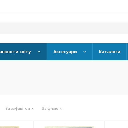
анкноти світу
Аксесуари
Каталоги
и
За алфавітом
За ціною