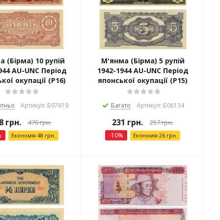
 (Бірма) 10 рупій
М'янма (Бірма) 5 рупій
944 AU-UNC Період
1942-1944 AU-UNC Період
кої окупації (P16)
японської окупації (P15)
атньо
Артикул: Б07619
Багато
Артикул: Б06134
8
грн.
231
грн.
476
грн.
257
грн.
%
-
10
%
Економія
48
грн.
Економія
26
грн.