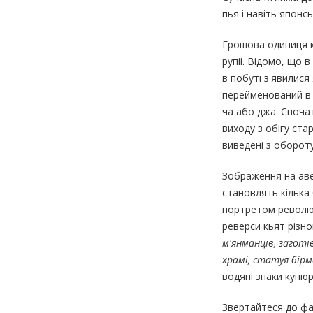
пья і навіть японсь
Грошова одиниця кра
рупіі. Відомо, що 
в побуті з'явилися
перейменований в
ча або джа. Спочат
виходу з обігу ста
виведені з обороту
Зображення на аве
становлять кілька 
портретом революці
реверси кьят різно
м'янманців, заготі
храмі, статуя бірм
водяні знаки купюр
Звертайтеся до фа