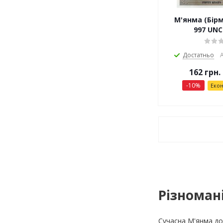
М'янма (Бірм
997 UNC
Достатньо
А
162
грн.
-
10
%
Еко
Різноман
Сучасна М'янма до 