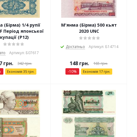
 (Бірма) 1/4 рупії
М'янма (Бірма) 500 кьят
VF Період японської
2020 UNC
купації (P12)
Достатньо
Артикул: Б14714
ато
Артикул: Б07617
7
грн.
148
грн.
342
грн.
165
грн.
%
-
10
%
Економія
35
грн.
Економія
17
грн.