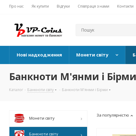
Про нас
Як купити
Відгуки
Співпраця з нами
Контакти
Нові надходження
Монети світу
Б
Банкноти М'янми і Бірм
Каталог
-
Банкноти світу
-
Банкноти М'янми і Бірми
За популярністю
Монети світу
Банкноти світу