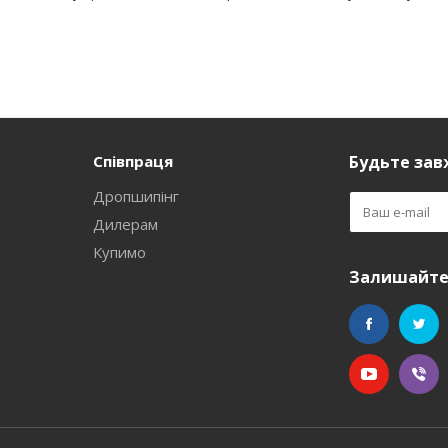
Співпраця
Будьте завж
Дропшипінг
Дилерам
Купимо
Залишайтес