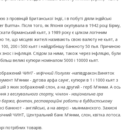
з провінцій Британської Індії, і в побуті діяли індійські
er Burma». Після того, як Японія окупувала в 1942 році Бірму,
скати бірманський кьят, з 1989 року є цілком логічним
но те, що місцеві жителі називають свою валюту не кьят, а
, 100, 200 і 500 кьят і найдрібнішу банкноту 50 пья. Причиною
х знос і інфляція. Слідом за ними, також через інфляцію, були
 більш великі купюри номіналом 5000 і 10000 кьят.
 зображений
ЧИНТ - міфічний Полулях -
напівдракон.Виняток
умент М'янми - дугова арфа саунг, купюри в 1 і 1000 кьят з
ій з яких зображений слон, а на другий - герб М'янми. А ось
ання
з веслувального спорту, чінлон - національна гра
ча баржа, фонтан, реставраційні роботи в буддистському
сі банкнот - англійські, а на аверсі - мьянманского. Захисні
іфічний ЧИНТ, Центральний банк М'янми, слон, квітка лотоса.
і потрібних товарів.