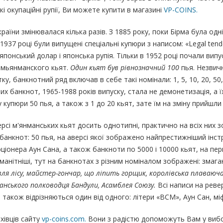
кі окупаційні рупії, Ви можете купити в магазині
VP-COINS.
їни змінювалася кілька разів. З 1885 року, поки Бірма була однією 
в 1937 році були випущені спеціальні купюри з написом: «Legal tend
 японський долар і японська рупія. Тільки в 1952 році почали випу
 мьянманского кьят.
Один кьят був рівнозначний 100
пья. Незвич
ку, банкнотний ряд включав в себе такі номінали: 1, 5, 10, 20, 50
рих банкнот, 1965-1988 років випуску, стала не демонетизація, а ї
 купюри 50 пья, а також з 1 до 20 кьят, зате їм на зміну прийшли
рсі м'янманських кьят досить однотипні, практично на всіх них
банкнот: 50 пья, на аверсі якої зображено найпрестижніший інстр
онера Аун Сана, а також банкноти по 5000 і 10000 кьят, на перш
манітніші, тут на банкнотах з різним номіналом зображені: змаг
вля лісу, майстер-гончар, що ліпить горщик, королівська плаваю
анського полководця Бандули, Асамблея Союзу.
Всі написи на ревер
 також відрізняються один від одного: літери «ВСМ», Аун Сан, м
хівців сайту
vp-coins.com.
Вони з радістю допоможуть Вам у вибор