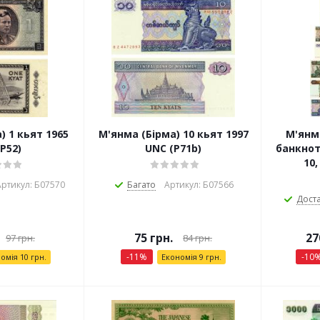
) 1 кьят 1965
М'янма (Бірма) 10 кьят 1997
М'янма
P52)
UNC (P71b)
банкнот 
10,
ртикул: Б07570
Багато
Артикул: Б07566
Дост
75
грн.
27
97
грн.
84
грн.
-
11
%
-
10
номія
10
грн.
Економія
9
грн.