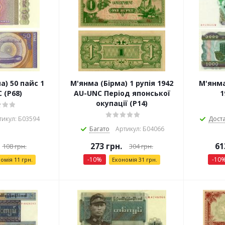
а) 50 пайс 1
М'янма (Бірма) 1 рупія 1942
М'янма
 (P68)
AU-UNC Період японської
1
окупації (P14)
тикул: Б03594
Дост
Багато
Артикул: Б04066
273
грн.
61
108
грн.
304
грн.
-
10
%
-
10
номія
11
грн.
Економія
31
грн.