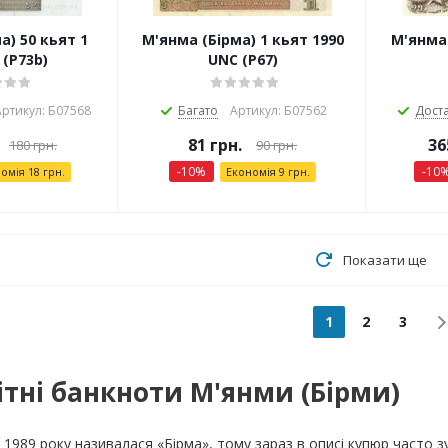
а) 50 кьят 1
М'янма (Бірма) 1 кьят 1990
М'янма 
 (P73b)
UNC (P67)
ртикул: Б07568
Багато
Артикул: Б07562
Дост
81
грн.
36
180
грн.
90
грн.
-
10
%
-
10
номія
18
грн.
Економія
9
грн.
Показати ще
1
2
3
ітні банкноти М'янми (Бірми)
1989 року називалася «Бірма», тому зараз в описі купюр часто зу