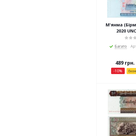
М'янма (Бірм
2020 UNC
Багато
Ар
489
грн.
-
10
%
Еко