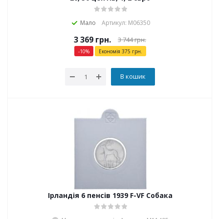
Мало
Артикул: М06350
3 369
грн.
3 744
грн.
-
10
%
Економія
375
грн.
В кошик
Ірландія 6 пенсів 1939 F-VF Собака