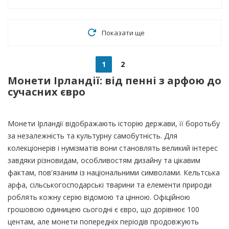
Показати ще
1
2
Монети Ірландії: від пенні з арфою до
сучасних євро
Монети Ірландії відображають історію держави, її боротьбу
за незалежність та культурну самобутність. Для
колекціонерів і нумізматів вони становлять великий інтерес
завдяки різновидам, особливостям дизайну та цікавим
фактам, пов'язаним із національними символами. Кельтська
арфа, сільськогосподарські тварини та елементи природи
роблять кожну серію відомою та цінною. Офіційною
грошовою одиницею сьогодні є євро, що дорівнює 100
центам, але монети попередніх періодів продовжують