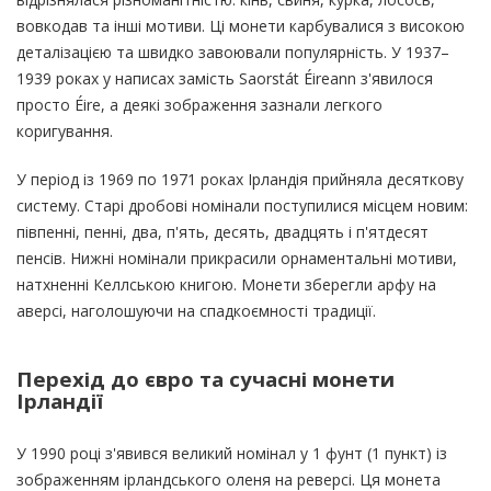
вовкодав та інші мотиви. Ці монети карбувалися з високою
деталізацією та швидко завоювали популярність. У 1937–
1939 роках у написах замість Saorstát Éireann з'явилося
просто Éire, а деякі зображення зазнали легкого
коригування.
У період із 1969 по 1971 роках Ірландія прийняла десяткову
систему. Старі дробові номінали поступилися місцем новим:
півпенні, пенні, два, п'ять, десять, двадцять і п'ятдесят
пенсів. Нижні номінали прикрасили орнаментальні мотиви,
натхненні Келлською книгою. Монети зберегли арфу на
аверсі, наголошуючи на спадкоємності традиції.
Перехід до євро та сучасні монети
Ірландії
У 1990 році з'явився великий номінал у 1 фунт (1 пункт) із
зображенням ірландського оленя на реверсі. Ця монета