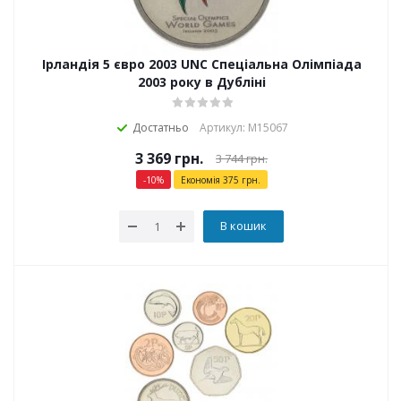
Ірландія 5 євро 2003 UNC Спеціальна Олімпіада
2003 року в Дубліні
Достатньо
Артикул: М15067
3 369
грн.
3 744
грн.
-
10
%
Економія
375
грн.
В кошик