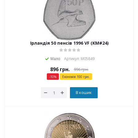
Ірландія 50 пенсів 1996 VF (KM#24)
Мало
Артикул: М05849
896
грн.
996
грн.
-
10
%
Економія
100
грн.
В кошик