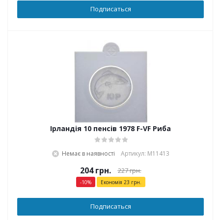
Подписаться
Ірландія 10 пенсів 1978 F-VF Риба
Немає в наявності
Артикул: М11413
204
грн.
227
грн.
-
10
%
Економія
23
грн.
Подписаться