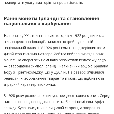
привертати увагу аматорів та професіоналів.
Ранні монети Ірландії та становлення
національного карбування
На початку XX століття після того, як у 1922 році виникла
вільна держава Ірландії, виникла потреба у власній
національній валюті. У 1926 році комітет під керівництвом
дизайнера Вільяма Батлера Йейтса вибрав вигляд нових
монет. На аверсі всіх номіналів розмістили кельтську арфу
— стародавній символ Ірландії, натхненний арфою Брайана
Бору з Трініті-коледжу, що у Дубліні. На реверсі з'явилися
реалістичні зображення тварин та птахів, що відбивають
аграрний характер економіки.
З 1928 року розпочався випуск пре-десяткових монет. Серед
них — півпенні, пенні, два пенси та більші номінали. Арфа
завжди була присутня на лицьовій стороні, а зворотна
відрізнялася різноманітністю: кінь, свиня, курка, лосось,