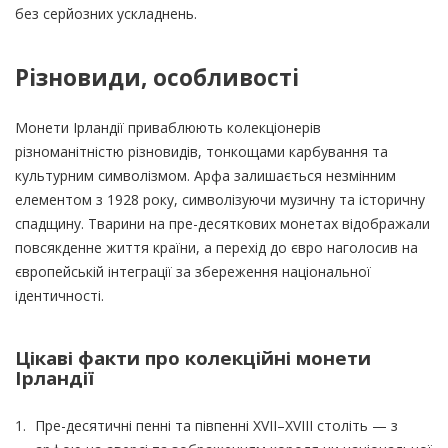
без серйозних ускладнень.
Різновиди, особливості
Монети Ірландії приваблюють колекціонерів
різноманітністю різновидів, тонкощами карбування та
культурним символізмом. Арфа залишається незмінним
елементом з 1928 року, символізуючи музичну та історичну
спадщину. Тварини на пре-десяткових монетах відображали
повсякденне життя країни, а перехід до євро наголосив на
європейській інтеграції за збереження національної
ідентичності.
Цікаві факти про колекційні монети
Ірландії
Пре-десятичні пенні та півпенні XVII–XVIII століть — з