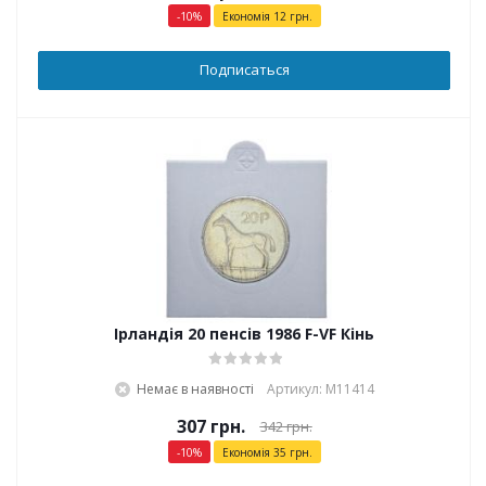
-
10
%
Економія
12
грн.
Подписаться
Ірландія 20 пенсів 1986 F-VF Кінь
Немає в наявності
Артикул: М11414
307
грн.
342
грн.
-
10
%
Економія
35
грн.