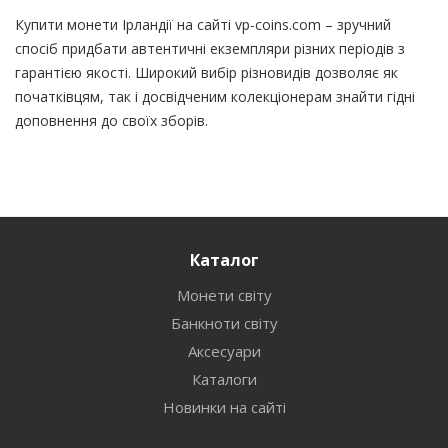
Купити монети Ірландії на сайті vp-coins.com – зручний
спосіб придбати автентичні екземпляри різних періодів з
гарантією якості. Широкий вибір різновидів дозволяє як
початківцям, так і досвідченим колекціонерам знайти гідні
доповнення до своїх зборів.
Каталог
Монети світу
Банкноти світу
Аксесуари
Каталоги
Новинки на сайті