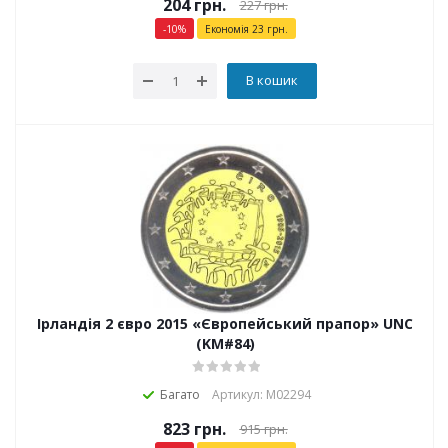
204
грн.
227
грн.
-
10
%
Економія
23
грн.
В кошик
Ірландія 2 євро 2015 «Європейський прапор» UNC
(KM#84)
Багато
Артикул: М02294
823
грн.
915
грн.