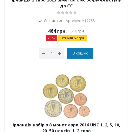
до ЄС
Достатньо
Артикул: М17755
464
грн.
516
грн.
-
10
%
Економія
52
грн.
В кошик
Ірландія набір з 8 монет євро 2016 UNC 1, 2, 5, 10,
20, 50 центів, 1, 2 євро