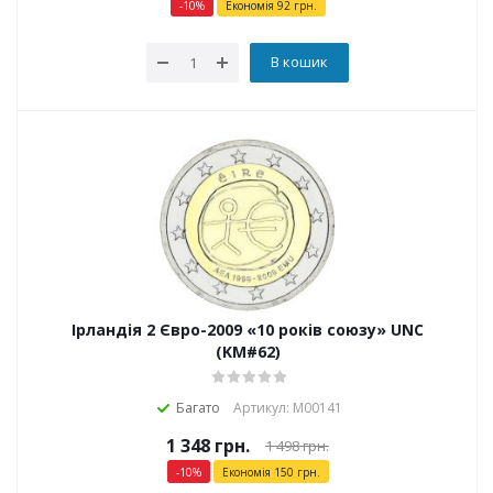
-
10
%
Економія
92
грн.
В кошик
Ірландія 2 Євро-2009 «10 років союзу» UNC
(KM#62)
Багато
Артикул: М00141
1 348
грн.
1 498
грн.
-
10
%
Економія
150
грн.