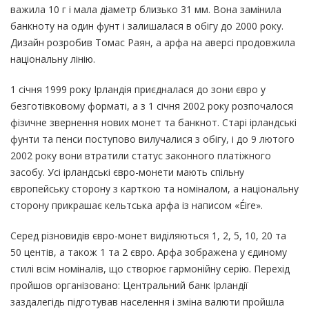
важила 10 г і мала діаметр близько 31 мм. Вона замінила
банкноту на один фунт і залишалася в обігу до 2000 року.
Дизайн розробив Томас Раян, а арфа на аверсі продовжила
національну лінію.
1 січня 1999 року Ірландія приєдналася до зони євро у
безготівковому форматі, а з 1 січня 2002 року розпочалося
фізичне звернення нових монет та банкнот. Старі ірландські
фунти та пенси поступово вилучалися з обігу, і до 9 лютого
2002 року вони втратили статус законного платіжного
засобу. Усі ірландські євро-монети мають спільну
європейську сторону з карткою та номіналом, а національну
сторону прикрашає кельтська арфа із написом «Éire».
Серед різновидів євро-монет виділяються 1, 2, 5, 10, 20 та
50 центів, а також 1 та 2 євро. Арфа зображена у єдиному
стилі всім номіналів, що створює гармонійну серію. Перехід
пройшов організовано: Центральний банк Ірландії
заздалегідь підготував населення і зміна валюти пройшла