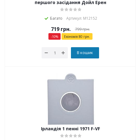
першого засідання Дойл Ерен
Багато
Артикул: М12152
719
грн.
799
грн.
-
10
%
Економія
80
грн.
В кошик
Ірландія 1 пенні 1971 F-VF