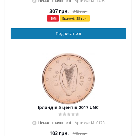
Немає в наявності
Артикул: М11405
307
грн.
342
грн.
-
10
%
Економія
35
грн.
Подписаться
Ірландія 5 центів 2017 UNC
Немає в наявності
Артикул: М10173
103
грн.
115
грн.