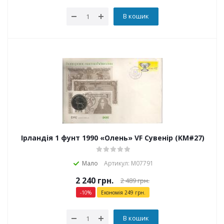
В кошик
Ірландія 1 фунт 1990 «Олень» VF Сувенір (KM#27)
Мало
Артикул: М07791
2 240
грн.
2 489
грн.
-
10
%
Економія
249
грн.
В кошик