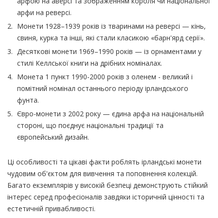
арфою на аверсі та зображенням короля чи національної
арфи на реверсі.
Монети 1928–1939 років із тваринами на реверсі — кінь,
свиня, курка та інші, які стали класикою «барн'ярд серії».
Десяткові монети 1969–1990 років — із орнаментами у
стилі Келлської книги на дрібних номіналах.
Монета 1 пункт 1990-2000 років з оленем - великий і
помітний номінал останнього періоду ірландського
фунта.
Євро-монети з 2002 року — єдина арфа на національній
стороні, що поєднує національні традиції та
європейський дизайн.
Ці особливості та цікаві факти роблять ірландські монети
чудовим об'єктом для вивчення та поповнення колекцій.
Багато екземплярів у високій безпеці демонструють стійкий
інтерес серед професіоналів завдяки історичній цінності та
естетичній привабливості.