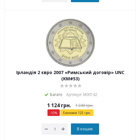
Ірландія 2 євро 2007 «Римський договір» UNC
(KM#53)
Багато
Артикул: М00142
1 124
грн.
1 249
грн.
-
10
%
Економія
125
грн.
В кошик