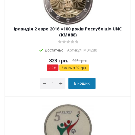
Ірландія 2 євро 2016 «100 років Республіці» UNC
(KM#88)
Достатньо
Артикул: М04280
823
грн.
915
грн.
-
10
%
Економія
92
грн.
В кошик