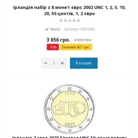
Ірландія набір з 8 монет євро 2002 UNC 1, 2, 5, 10,
20, 50 центів, 1, 2 євро
Мало
Артикул: М07840
3 656
грн.
4 063
грн.
-
10
%
Економія
407
грн.
В кошик
Ірландія 2 євро 2023 Біметал UNC 50-річчя вступу