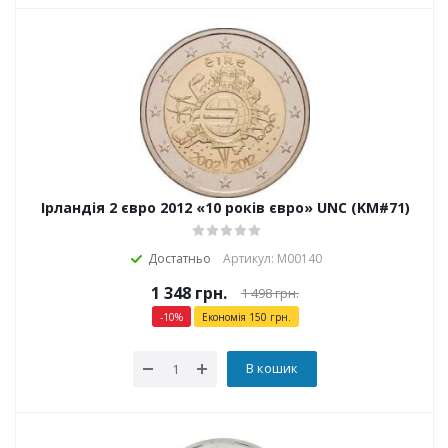
Ірландія 2 євро 2012 «10 років євро» UNC (KM#71)
Достатньо
Артикул: М00140
1 348
грн.
1 498
грн.
-
10
%
Економія
150
грн.
В кошик