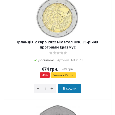
Ірландія 2 євро 2022 Біметал UNC 35-річчя
програми Еразмус
Достатньо
Артикул: М17173
674
грн.
749
грн.
-
10
%
Економія
75
грн.
В кошик