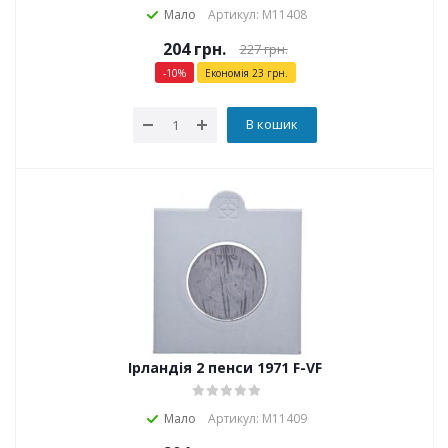
Мало
Артикул: М11408
204
грн.
227
грн.
-
10
%
Економія
23
грн.
В кошик
Ірландія 2 пенси 1971 F-VF
Мало
Артикул: М11409