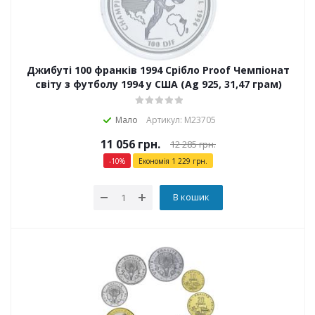
Джибуті 100 франків 1994 Срібло Proof Чемпіонат
світу з футболу 1994 у США (Ag 925, 31,47 грам)
Мало
Артикул: М23705
11 056
грн.
12 285
грн.
-
10
%
Економія
1 229
грн.
В кошик