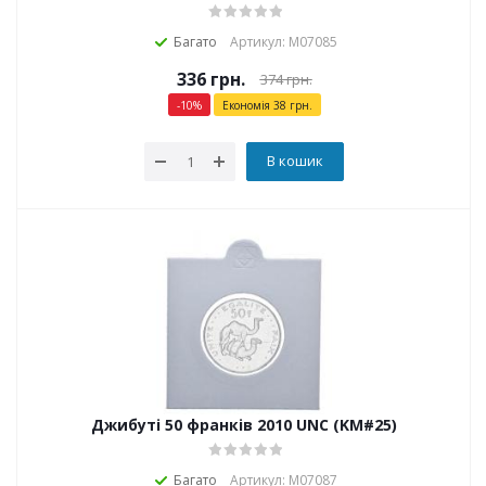
Багато
Артикул: М07085
336
грн.
374
грн.
-
10
%
Економія
38
грн.
В кошик
Джибуті 50 франків 2010 UNC (KM#25)
Багато
Артикул: М07087