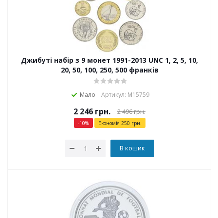
Джибуті набір з 9 монет 1991-2013 UNC 1, 2, 5, 10,
20, 50, 100, 250, 500 франків
Мало
Артикул: М15759
2 246
грн.
2 496
грн.
-
10
%
Економія
250
грн.
В кошик