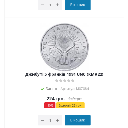
В кошик
Джибуті 5 франків 1991 UNC (KM#22)
Багато
Артикул: М07084
224
грн.
249
грн.
-
10
%
Економія
25
грн.
В кошик