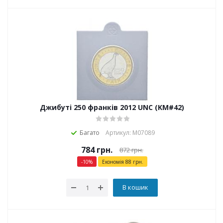
Джибуті 250 франків 2012 UNC (KM#42)
Багато
Артикул: М07089
784
грн.
872
грн.
-
10
%
Економія
88
грн.
В кошик