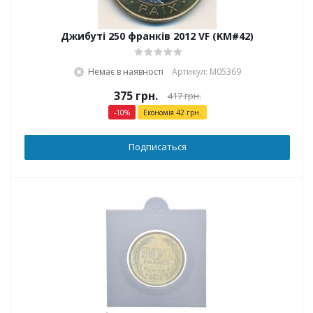
Джибуті 250 франків 2012 VF (KM#42)
Немає в наявності
Артикул: М05369
375
грн.
417
грн.
-
10
%
Економія
42
грн.
Подписаться