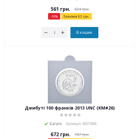
561
грн.
624
грн.
-
10
%
Економія
63
грн.
В кошик
Джибуті 100 франків 2013 UNC (KM#26)
Багато
Артикул: М07088
672
грн.
747
грн.