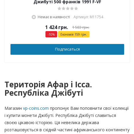
Джибуті 500 франків 1991 F-VF
Немає в наявності
Артикул: М11754
1 424
грн.
1 583
грн.
-
10
%
Економія
159
грн.
Подписаться
Територія Афар і Ісса.
Республіка Джібуті
Магазин
vp-coins.com
пропонує Вам поповнити свої колекції
і купити монети Джібуті. Республіка Джібуті славиться
своєю цікавою історією. Ця невелика держава
розташовується в східній частині африканського континенту