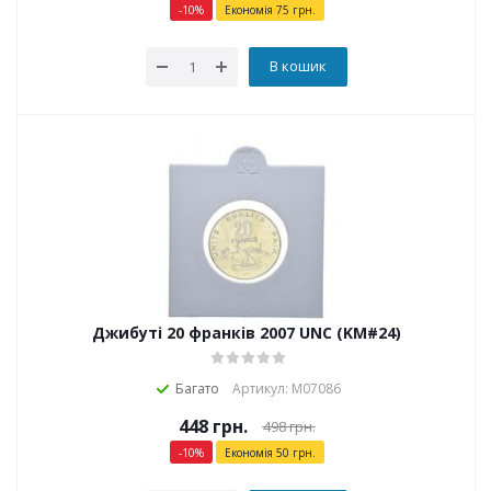
-
10
%
Економія
75
грн.
В кошик
Джибуті 20 франків 2007 UNC (KM#24)
Багато
Артикул: М07086
448
грн.
498
грн.
-
10
%
Економія
50
грн.