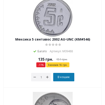
Мексика 5 сентавос 2002 AU-UNC (KM#546)
Багато
Артикул: М09488
135
грн.
151
грн.
-
11
%
Економія
16
грн.
В кошик