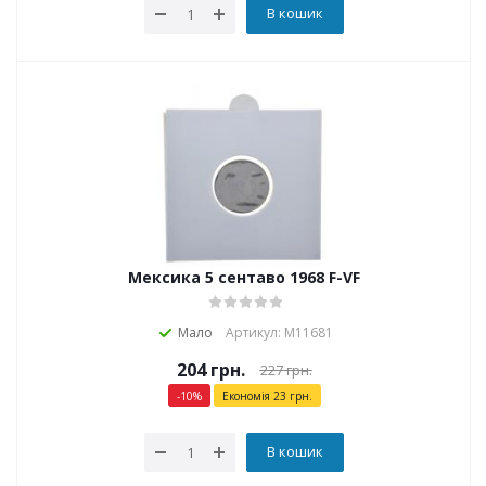
В кошик
Мексика 5 сентаво 1968 F-VF
Мало
Артикул: М11681
204
грн.
227
грн.
-
10
%
Економія
23
грн.
В кошик