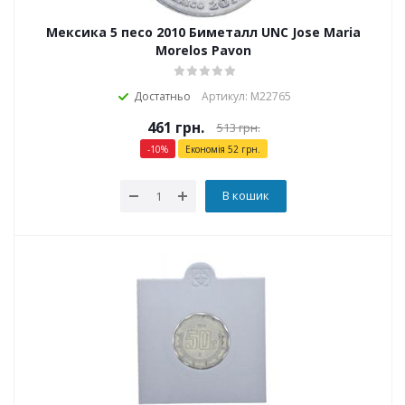
Мексика 5 песо 2010 Биметалл UNC Jose Maria
Morelos Pavon
Достатньо
Артикул: М22765
461
грн.
513
грн.
-
10
%
Економія
52
грн.
В кошик