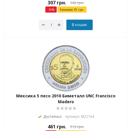
307
грн.
342
грн.
-
10
%
Економія
35
грн.
В кошик
Мексика 5 песо 2010 Биметалл UNC Francisco
Madero
Достатньо
Артикул: М22764
461
грн.
513
грн.