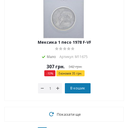
Мексика 1 песо 1978 F-VF
Мало
Артикул: М11675
307
грн.
342
грн.
-
10
%
Економія
35
грн.
В кошик
Показати ще