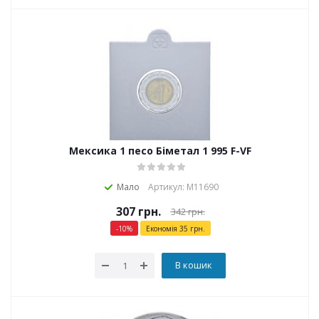
Мексика 1 песо Біметал 1 995 F-VF
Мало
Артикул: М11690
307
грн.
342
грн.
-
10
%
Економія
35
грн.
В кошик