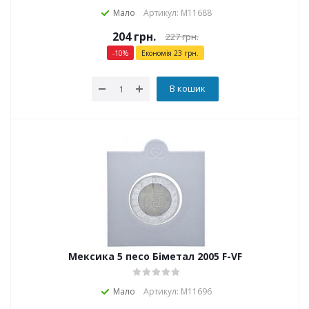
Мало
Артикул: М11688
204
грн.
227
грн.
-
10
%
Економія
23
грн.
В кошик
Мексика 5 песо Біметал 2005 F-VF
Мало
Артикул: М11696