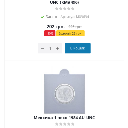
UNC (KM#496)
Багато
Артикул: М09694
202
грн.
225
грн.
-
10
%
Економія
23
грн.
В кошик
Мексика 1 песо 1984 AU-UNC