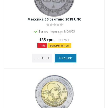
Мексика 50 сентаво 2018 UNC
Багато
Артикул: М09695
135
грн.
151
грн.
-
11
%
Економія
16
грн.
В кошик