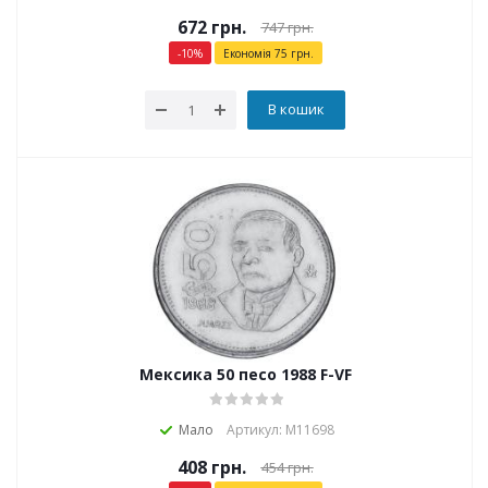
672
грн.
747
грн.
-
10
%
Економія
75
грн.
В кошик
Мексика 50 песо 1988 F-VF
Мало
Артикул: М11698
408
грн.
454
грн.