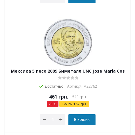
Мексика 5 песо 2009 Биметалл UNC Jose Maria Cos
Достатньо
Артикул: М22762
461
грн.
513
грн.
-
10
%
Економія
52
грн.
В кошик