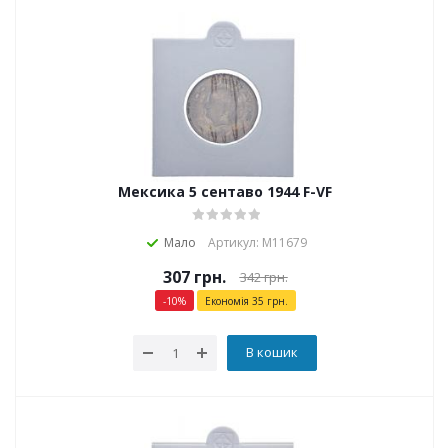
Мексика 5 сентаво 1944 F-VF
Мало
Артикул: М11679
307
грн.
342
грн.
-
10
%
Економія
35
грн.
В кошик