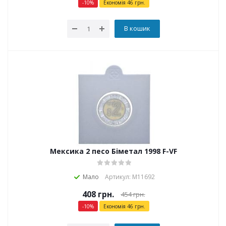
-
10
%
Економія
46
грн.
В кошик
Мексика 2 песо Біметал 1998 F-VF
Мало
Артикул: М11692
408
грн.
454
грн.
-
10
%
Економія
46
грн.