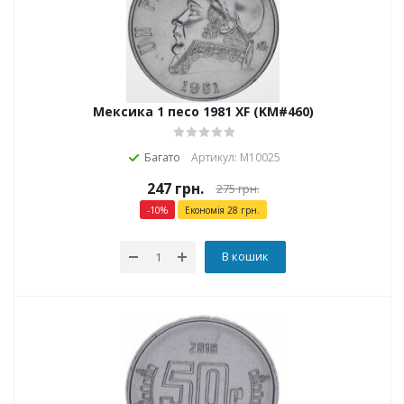
Мексика 1 песо 1981 XF (KM#460)
Багато
Артикул: М10025
247
грн.
275
грн.
-
10
%
Економія
28
грн.
В кошик