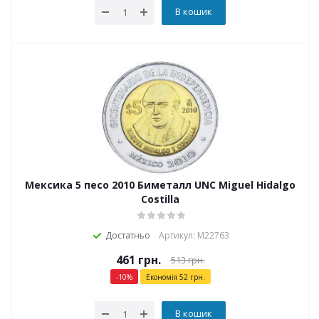
В кошик
Мексика 5 песо 2010 Биметалл UNC Miguel Hidalgo
Costilla
Достатньо
Артикул: М22763
461
грн.
513
грн.
-
10
%
Економія
52
грн.
В кошик