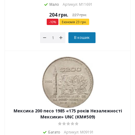
Мало
Артикул: М11691
204
грн.
227
грн.
-
10
%
Економія
23
грн.
В кошик
Мексика 200 песо 1985 «175 років Незалежності
Мексики» UNC (KM#509)
Багато
Артикул: М09191