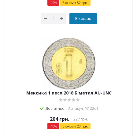
-
10
%
Економія
52
грн.
В кошик
Мексика 1 песо 2018 Біметал AU-UNC
Достатньо
Артикул: М12261
204
грн.
227
грн.
-
10
%
Економія
23
грн.