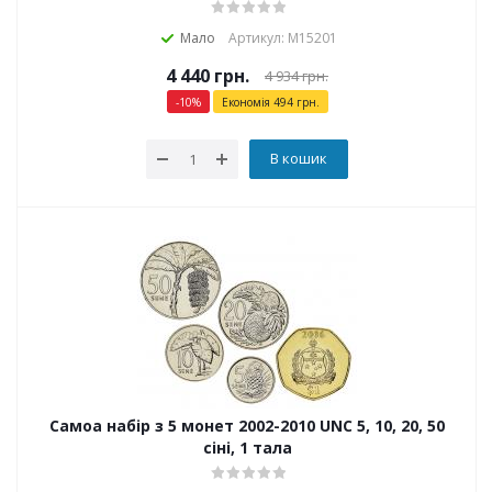
Мало
Артикул: М15201
4 440
грн.
4 934
грн.
-
10
%
Економія
494
грн.
В кошик
Самоа набір з 5 монет 2002-2010 UNC 5, 10, 20, 50
сіні, 1 тала