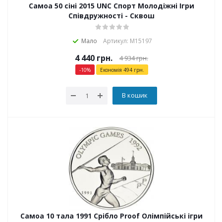
Самоа 50 сіні 2015 UNC Спорт Молодіжні Ігри
Співдружності - Сквош
Мало
Артикул: М15197
4 440
грн.
4 934
грн.
-
10
%
Економія
494
грн.
В кошик
Самоа 10 тала 1991 Срібло Proof Олімпійські ігри