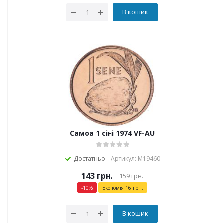
В кошик
Самоа 1 сіні 1974 VF-AU
Достатньо
Артикул: М19460
143
грн.
159
грн.
-
10
%
Економія
16
грн.
В кошик