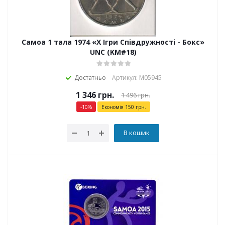
Самоа 1 тала 1974 «Х Ігри Співдружності - Бокс»
UNC (KM#18)
Достатньо
Артикул: М05945
1 346
грн.
1 496
грн.
-
10
%
Економія
150
грн.
В кошик