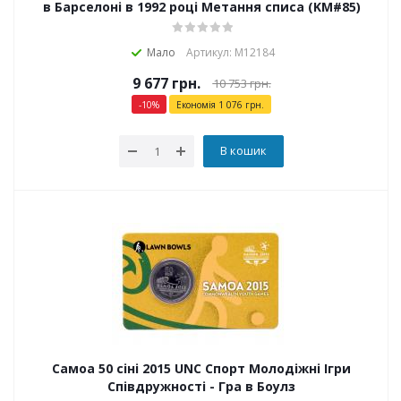
в Барселоні в 1992 році Метання списа (KM#85)
Мало
Артикул: М12184
9 677
грн.
10 753
грн.
-
10
%
Економія
1 076
грн.
В кошик
Самоа 50 сіні 2015 UNC Спорт Молодіжні Ігри
Співдружності - Гра в Боулз