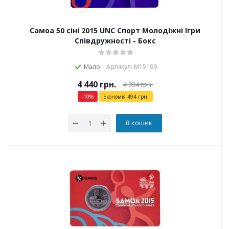
Самоа 50 сіні 2015 UNC Спорт Молодіжні Ігри
Співдружності - Бокс
Мало
Артикул: М15199
4 440
грн.
4 934
грн.
-
10
%
Економія
494
грн.
В кошик