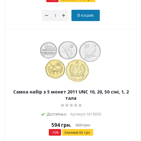
В кошик
Самоа набір з 5 монет 2011 UNC 10, 20, 50 сіні, 1, 2
тала
Достатньо
Артикул: М19693
594
грн.
660
грн.
-
10
%
Економія
66
грн.