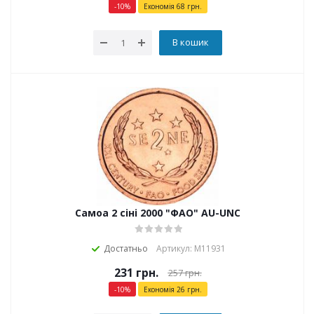
-
10
%
Економія
68
грн.
В кошик
Самоа 2 сіні 2000 "ФАО" AU-UNC
Достатньо
Артикул: М11931
231
грн.
257
грн.
-
10
%
Економія
26
грн.