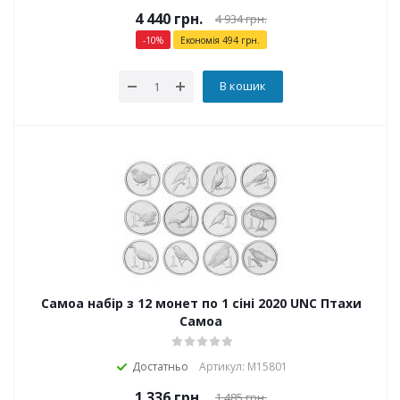
4 440
грн.
4 934
грн.
-
10
%
Економія
494
грн.
В кошик
Самоа набір з 12 монет по 1 сіні 2020 UNC Птахи
Самоа
Достатньо
Артикул: М15801
1 336
грн.
1 485
грн.