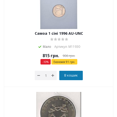
Самоа 1 сіні 1996 AU-UNC
Мало
Артикул: М11930
815
грн.
906
грн.
-
10
%
Економія
91
грн.
В кошик