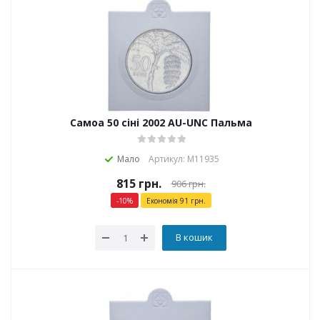
Самоа 50 сіні 2002 AU-UNC Пальма
Мало
Артикул: М11935
815
грн.
906
грн.
-
10
%
Економія
91
грн.
В кошик