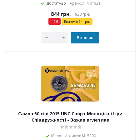
Достатньо
Артикул: М01921
844
грн.
938
грн.
-
10
%
Економія
94
грн.
В кошик
Самоа 50 сіні 2015 UNC Спорт Молодіжні Ігри
Співдружності - Важка атлетика
Мало
Артикул: М15200