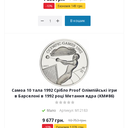
-
10
%
Економія
149
грн.
В кошик
Самоа 10 тала 1992 Срібло Proof Олімпійські ігри
в Барселоні в 1992 році Метання ядра (KM#86)
Мало
Артикул: М12183
9 677
грн.
10 753
грн.
-
10
%
Економія
1 076
грн.