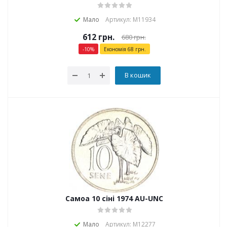
Мало
Артикул: М11934
612
грн.
680
грн.
-
10
%
Економія
68
грн.
В кошик
Самоа 10 сіні 1974 AU-UNC
Мало
Артикул: М12277