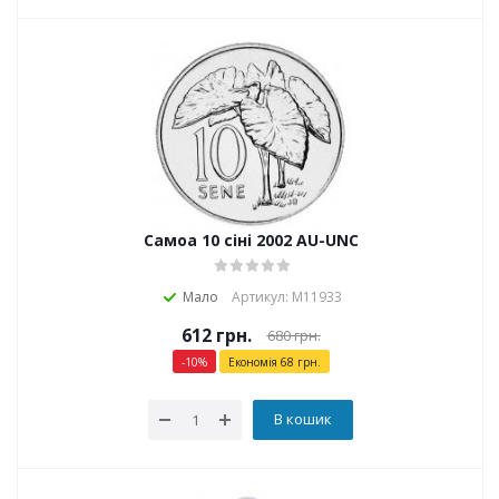
Самоа 10 сіні 2002 AU-UNC
Мало
Артикул: М11933
612
грн.
680
грн.
-
10
%
Економія
68
грн.
В кошик