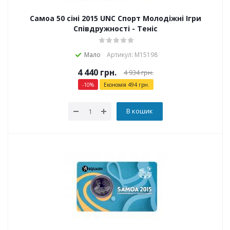
Самоа 50 сіні 2015 UNC Спорт Молодіжні Ігри
Співдружності - Теніс
Мало
Артикул: М15198
4 440
грн.
4 934
грн.
-
10
%
Економія
494
грн.
В кошик