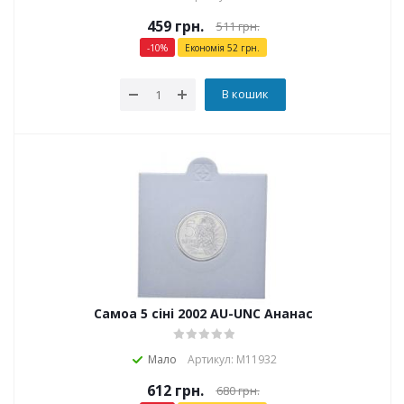
459
грн.
511
грн.
-
10
%
Економія
52
грн.
В кошик
Самоа 5 сіні 2002 AU-UNC Ананас
Мало
Артикул: М11932
612
грн.
680
грн.