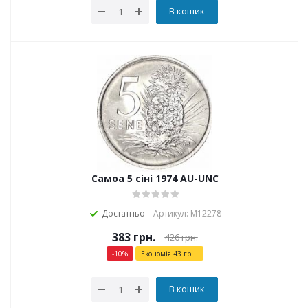
В кошик
Самоа 5 сіні 1974 AU-UNC
Достатньо
Артикул: М12278
383
грн.
426
грн.
-
10
%
Економія
43
грн.
В кошик