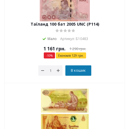
Таїланд 100 бат 2005 UNC (P114)
Мало
Артикул: Б10483
1 161
грн.
1 290
грн.
-
10
%
Економія
129
грн.
В кошик