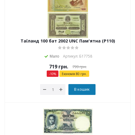
Таїланд 100 бат 2002 UNC Пам'ятна (P110)
Мало
Артикул: Б17758
719
грн.
799
грн.
-
10
%
Економія
80
грн.
В кошик