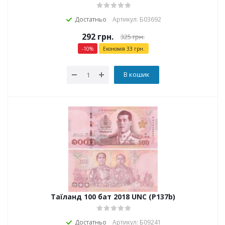
Достатньо
Артикул: Б03692
292
грн.
325
грн.
-
10
%
Економія
33
грн.
В кошик
Таїланд 100 бат 2018 UNC (P137b)
Достатньо
Артикул: Б09241