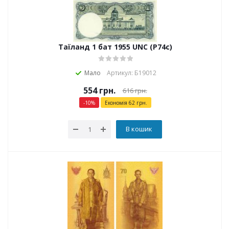
Таїланд 1 бат 1955 UNC (P74c)
Мало
Артикул: Б19012
554
грн.
616
грн.
-
10
%
Економія
62
грн.
В кошик