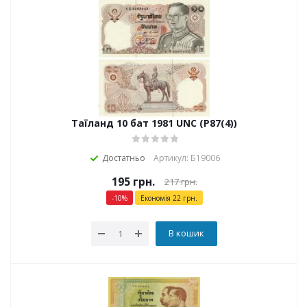
Таїланд 10 бат 1981 UNC (P87(4))
Достатньо
Артикул: Б19006
195
грн.
217
грн.
-
10
%
Економія
22
грн.
В кошик