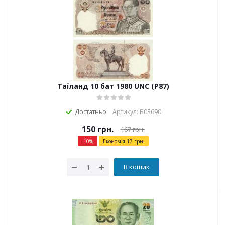
Таїланд 10 бат 1980 UNC (P87)
Достатньо
Артикул: Б03690
150
грн.
167
грн.
-
10
%
Економія
17
грн.
В кошик