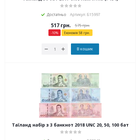
Достатньо
Артикул: Б15997
517
грн.
575
грн.
-
10
%
Економія
58
грн.
В кошик
Таїланд набір з 3 банкнот 2018 UNC 20, 50, 100 бат