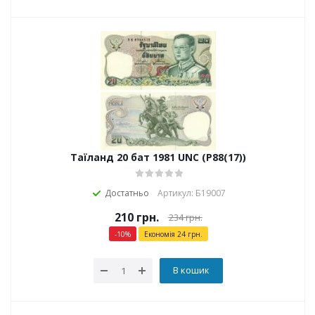
Таїланд 20 бат 1981 UNC (P88(17))
Достатньо
Артикул: Б19007
210
грн.
234
грн.
-
10
%
Економія
24
грн.
В кошик