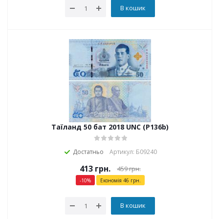
В кошик
Таїланд 50 бат 2018 UNC (P136b)
Достатньо
Артикул: Б09240
413
грн.
459
грн.
-
10
%
Економія
46
грн.
В кошик