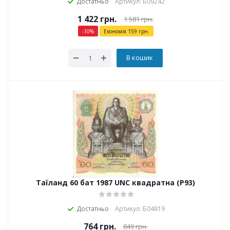
Достатньо
Артикул: Б09242
1 422
грн.
1 581
грн.
-
10
%
Економія
159
грн.
В кошик
Таїланд 60 бат 1987 UNC квадратна (P93)
Достатньо
Артикул: Б04819
764
грн.
849
грн.