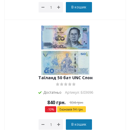
В кошик
Таїланд 50 бат UNC Слон
Достатньо
Артикул: Б03696
840
грн.
934
грн.
-
10
%
Економія
94
грн.
В кошик