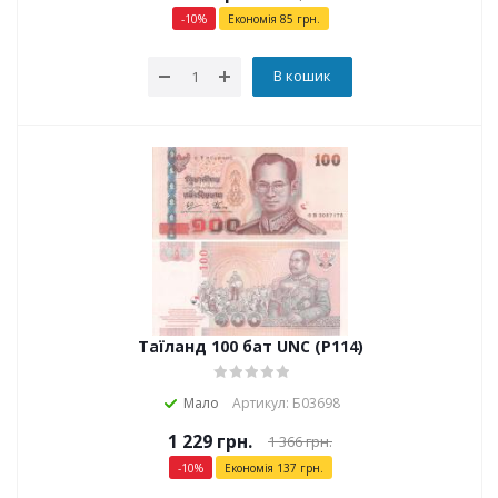
-
10
%
Економія
85
грн.
В кошик
Таїланд 100 бат UNC (P114)
Мало
Артикул: Б03698
1 229
грн.
1 366
грн.
-
10
%
Економія
137
грн.