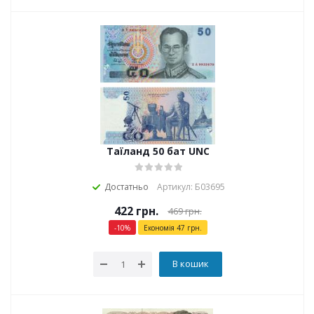
Таїланд 50 бат UNC
Достатньо
Артикул: Б03695
422
грн.
469
грн.
-
10
%
Економія
47
грн.
В кошик