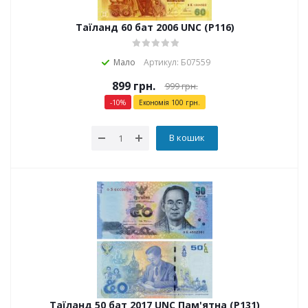
Таїланд 60 бат 2006 UNC (P116)
Мало
Артикул: Б07559
899
грн.
999
грн.
-
10
%
Економія
100
грн.
В кошик
Таїланд 50 бат 2017 UNC Пам'ятна (P131)