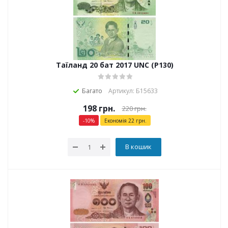
Таїланд 20 бат 2017 UNC (P130)
Багато
Артикул: Б15633
198
грн.
220
грн.
-
10
%
Економія
22
грн.
В кошик