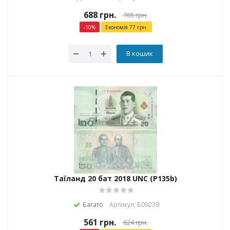
688
грн.
765
грн.
-
10
%
Економія
77
грн.
В кошик
Таїланд 20 бат 2018 UNC (P135b)
Багато
Артикул: Б09239
561
грн.
624
грн.