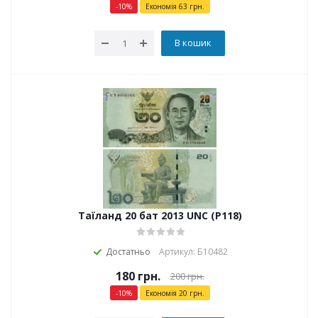
-
10
%
Економія
63
грн.
В кошик
Таїланд 20 бат 2013 UNC (P118)
Достатньо
Артикул: Б10482
180
грн.
200
грн.
-
10
%
Економія
20
грн.