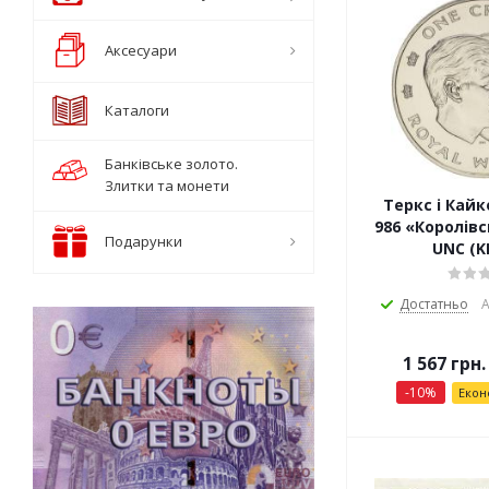
Аксесуари
Каталоги
Банківське золото.
Злитки та монети
Теркс і Кайк
986 «Королівс
Подарунки
UNC (K
Достатньо
А
1 567
грн.
-
10
%
Екон