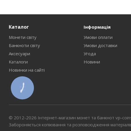
Каталог
Інформація
Монети світу
Умови оплати
Банкноти світу
Умови доставки
Аксесуари
Угода
Каталоги
Новини
Новинки на сайті
КНОПКА
СВЯЗИ
© 2012-2026 Інтернет-магазин монет та банкнот vp-coin
Забороняється копіювання та розповсюдження матеріалі