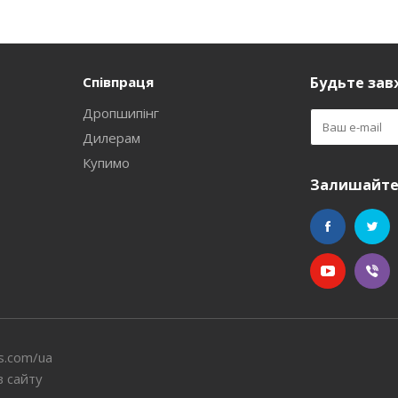
Співпраця
Будьте завж
Дропшипінг
Дилерам
Купимо
Залишайтес
s.com/ua
в сайту