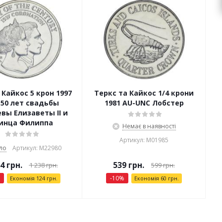
 Кайкос 5 крон 1997
Теркс та Кайкос 1/4 крони
 50 лет свадьбы
1981 AU-UNC Лобстер
вы Елизаветы II и
инца Филиппа
Немає в наявності
Артикул: М01985
ло
Артикул: М22980
14
грн.
539
грн.
1 238
грн.
599
грн.
-
10
%
Економія
124
грн.
Економія
60
грн.