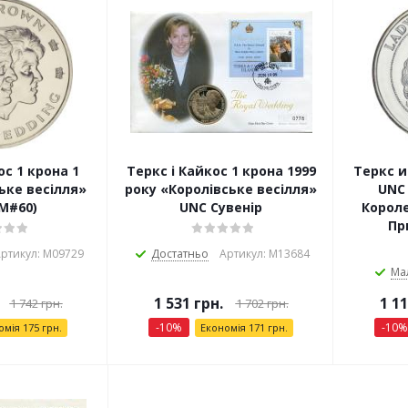
ос 1 крона 1
Теркс і Кайкос 1 крона 1999
Теркс и
ьке весілля»
року «Королівське весілля»
UNC
M#60)
UNC Сувенір
Короле
Пр
ртикул: М09729
Достатньо
Артикул: М13684
Ма
1 531
грн.
1 1
1 742
грн.
1 702
грн.
-
10
%
-
10
%
омія
175
грн.
Економія
171
грн.