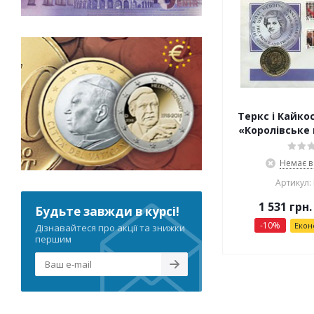
Теркс і Кайкос
«Королівське 
Немає в
Артикул:
1 531
грн.
Будьте завжди в курсі!
-
10
%
Екон
Дізнавайтеся про акції та знижки
першим