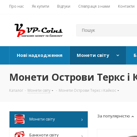
Про нас
Як купити
Відгуки
Співпраця з нами
Контакти
Нові надходження
Монети світу
Б
Монети Острови Теркс і 
Каталог
-
Монети світу
-
Монети Острови Теркс і Кайкос
За популярністю
Монети світу
Банкноти світу