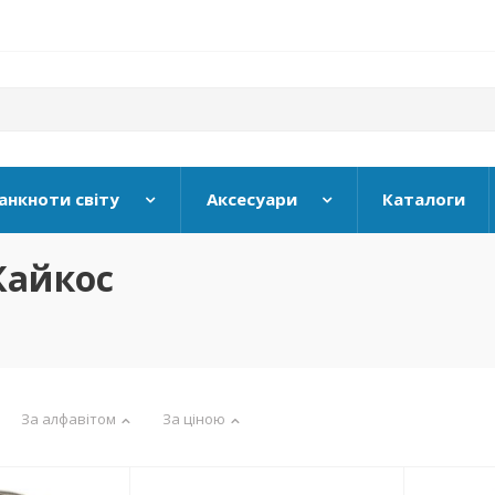
анкноти світу
Аксесуари
Каталоги
Кайкос
За алфавітом
За ціною