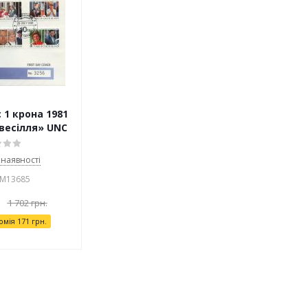
 1 крона 1981
весілля» UNC
 наявності
 М13685
1 702
грн.
омія
171
грн.