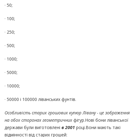
· 50;
· 100;
· 250;
· 500;
· 1000;
· 5000;
· 10000;
· 50000 і 100000 ліванських фунтів.
Особливість старих грошових купюр Лівану - це зображення
на обох сторонах геометричних
фігур.Нові бони ліванської
держави були виготовлені
в 2001
році.Вони мають такі
відмінності від старих грошей: