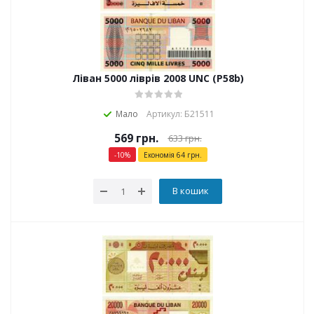
Ліван 5000 ліврів 2008 UNC (P58b)
Мало
Артикул: Б21511
569
грн.
633
грн.
-
10
%
Економія
64
грн.
В кошик