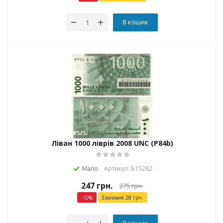
В кошик
Ліван 1000 ліврів 2008 UNC (P84b)
Мало
Артикул: Б15282
247
грн.
275
грн.
-
10
%
Економія
28
грн.