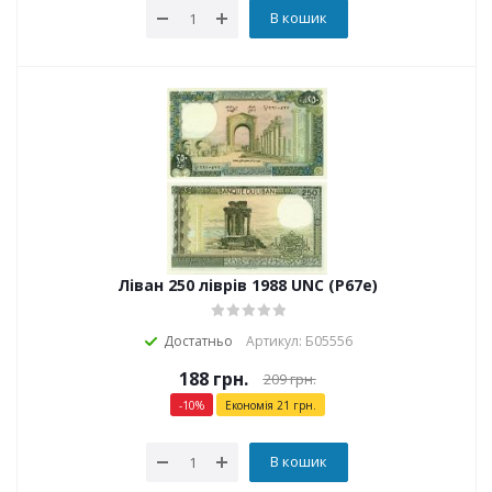
В кошик
Ліван 250 ліврів 1988 UNC (P67e)
Достатньо
Артикул: Б05556
188
грн.
209
грн.
-
10
%
Економія
21
грн.
В кошик