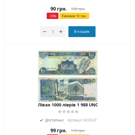
90
грн.
100
грн.
-
10
%
Економія
10
грн.
В кошик
Ліван 1000 ліврів 1 988 UNC
Достатньо
Артикул: Б03547
99
грн.
110
грн.