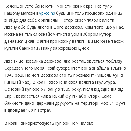
Колекціонуєте банкноти і монети різних країн світу? У
нашому магазині
vp-coins
будь цінитель грошових одиниць
знайде для себе оригінальні і старі екземпляри валюти
Лівану або будь-якого іншого держави. Крім того, що у нас,
можна не тільки ознайомитися з усім вибором купюр,
дізнатися цікаві факти про кожну валюті, Ви можете також
купити банкноти Лівану за хорошою ціною.
Ліван - це невелика держава, яка розташовується поблизу
Середземного моря і свій суверенітет вона знайшла тільки в
1943 році. На чолі держави стоїть президент (Мішель Аун в
нинішній час). В країні звернена своя валюта і культура.
Основний купюрою Лівану з 1939 року, після від'єднання від
Сирії, вважається «ліванський фунт» або «лівр». Саме
банкноти даної держави друкують на території Росії. 1 фунт
відповідає 100 піастрам.
В країні використовують купюри номіналом: