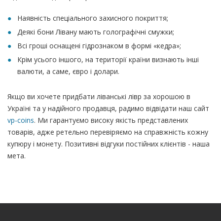
Наявність спеціального захисного покриття;
Деякі бони Лівану мають голографічні смужки;
Всі гроші оснащені гідрознаком в формі «кедра»;
Крім усього іншого, на території країни визнають інші
валюти, а саме, євро і долари.
Якщо ви хочете придбати ліванські лівр за хорошою в
Україні та у надійного продавця, радимо відвідати наш сайт
vp-coins
. Ми гарантуємо високу якість представлених
товарів, адже ретельно перевіряємо на справжність кожну
купюру і монету. Позитивні відгуки постійних клієнтів - наша
мета.