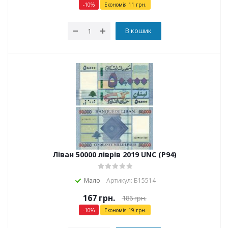
-
10
%
Економія
11
грн.
В кошик
Ліван 50000 ліврів 2019 UNC (P94)
Мало
Артикул: Б15514
167
грн.
186
грн.
-
10
%
Економія
19
грн.