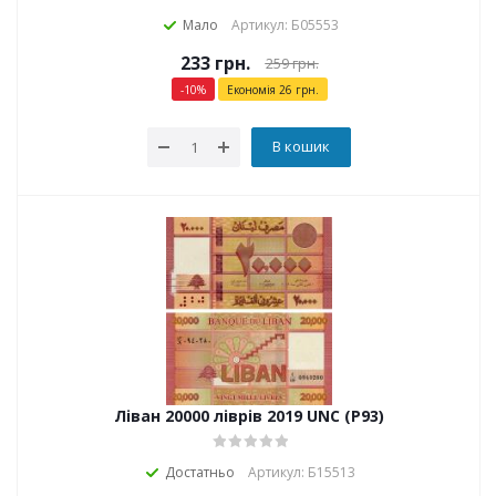
Мало
Артикул: Б05553
233
грн.
259
грн.
-
10
%
Економія
26
грн.
В кошик
Ліван 20000 ліврів 2019 UNC (P93)
Достатньо
Артикул: Б15513