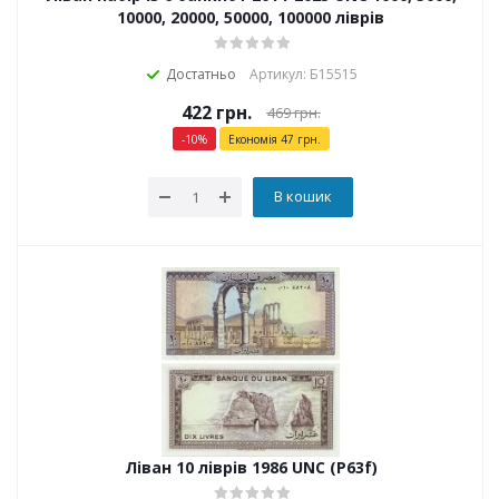
10000, 20000, 50000, 100000 ліврів
Достатньо
Артикул: Б15515
422
грн.
469
грн.
-
10
%
Економія
47
грн.
В кошик
Ліван 10 ліврів 1986 UNC (P63f)