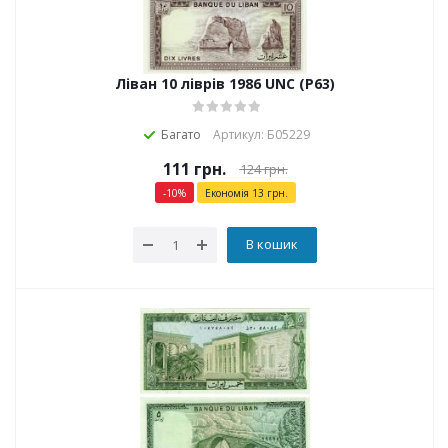
Ліван 10 ліврів 1986 UNC (P63)
Багато
Артикул: Б05229
111
грн.
124
грн.
-
10
%
Економія
13
грн.
В кошик