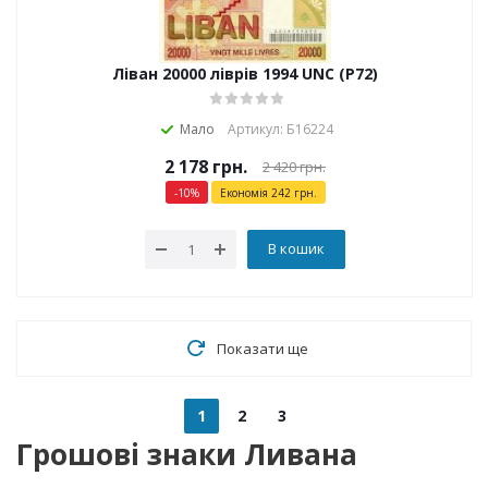
Ліван 20000 ліврів 1994 UNC (P72)
Мало
Артикул: Б16224
2 178
грн.
2 420
грн.
-
10
%
Економія
242
грн.
В кошик
Показати ще
1
2
3
Грошові знаки Ливана