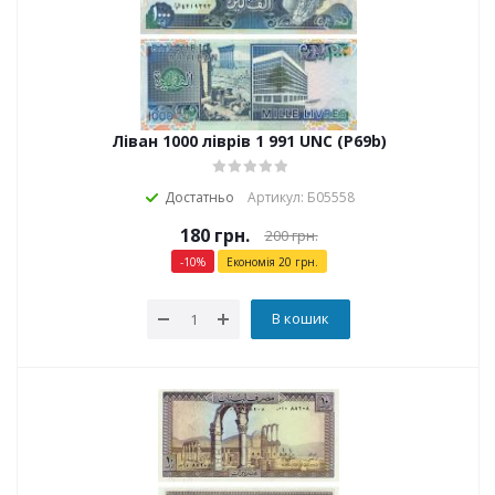
Ліван 1000 ліврів 1 991 UNC (P69b)
Достатньо
Артикул: Б05558
180
грн.
200
грн.
-
10
%
Економія
20
грн.
В кошик