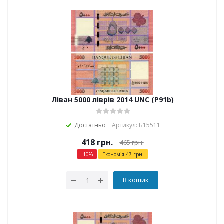
Ліван 5000 ліврів 2014 UNC (P91b)
Достатньо
Артикул: Б15511
418
грн.
465
грн.
-
10
%
Економія
47
грн.
В кошик