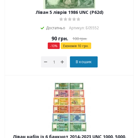
Ліван 5 ліврів 1986 UNC (P62d)
Достатньо
Артикул: Б05552
90
грн.
100
грн.
-
10
%
Економія
10
грн.
В кошик
Ліван набір із 6 банкнот 2014-2023 UNC 1000, 5000,