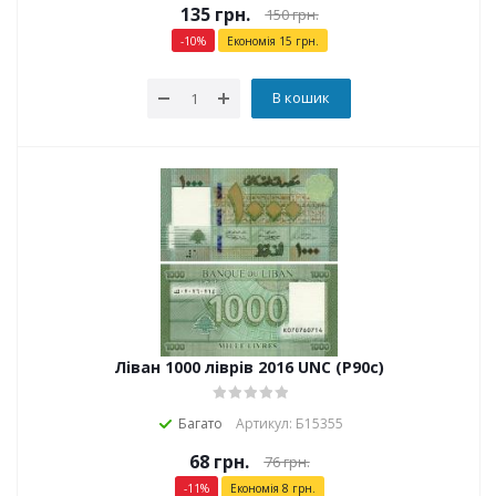
135
грн.
150
грн.
-
10
%
Економія
15
грн.
В кошик
Ліван 1000 ліврів 2016 UNC (P90c)
Багато
Артикул: Б15355
68
грн.
76
грн.
-
11
%
Економія
8
грн.