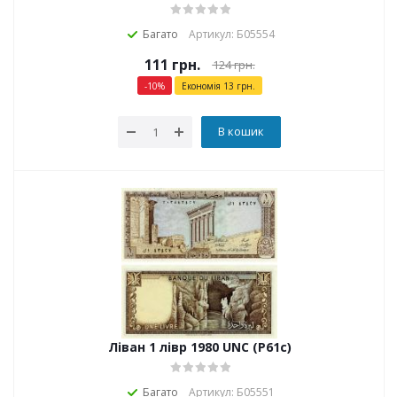
Багато
Артикул: Б05554
111
грн.
124
грн.
-
10
%
Економія
13
грн.
В кошик
Ліван 1 лівр 1980 UNC (P61c)
Багато
Артикул: Б05551