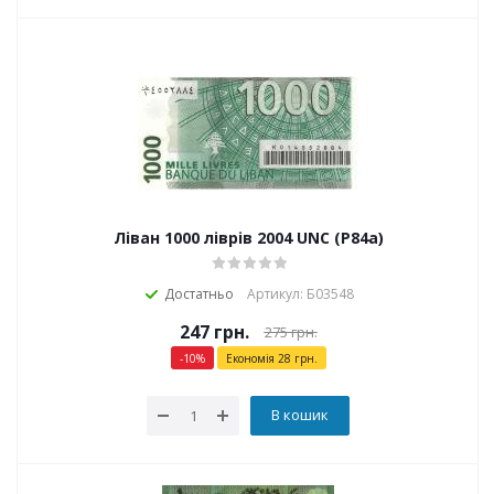
Ліван 1000 ліврів 2004 UNC (P84a)
Достатньо
Артикул: Б03548
247
грн.
275
грн.
-
10
%
Економія
28
грн.
В кошик