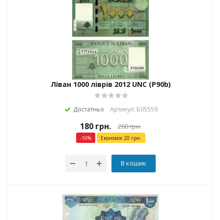
Ліван 1000 ліврів 2012 UNC (P90b)
Достатньо
Артикул: Б05559
180
грн.
200
грн.
-
10
%
Економія
20
грн.
В кошик