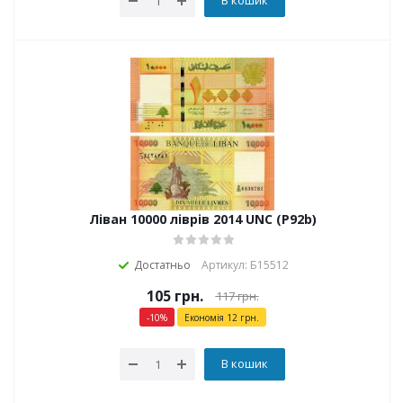
В кошик
Ліван 10000 ліврів 2014 UNC (P92b)
Достатньо
Артикул: Б15512
105
грн.
117
грн.
-
10
%
Економія
12
грн.
В кошик