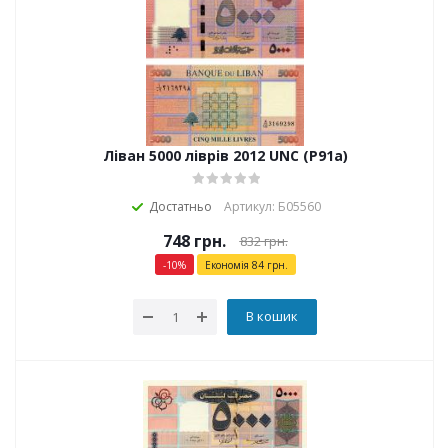
Ліван 5000 ліврів 2012 UNC (P91a)
Достатньо
Артикул: Б05560
748
грн.
832
грн.
-
10
%
Економія
84
грн.
В кошик