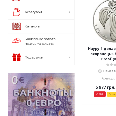
Аксесуари
Каталоги
Банківське золото.
Злитки та монети
Науру 1 долар
охоронець» М
Подарунки
Proof (
Немає в
Артикул:
5 977
грн.
-
10
%
Екон