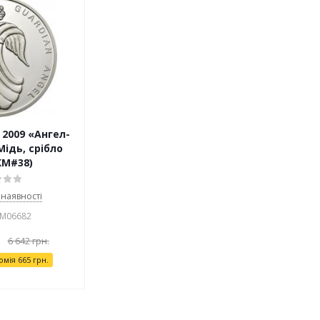
 2009 «Ангел-
ідь, срібло
KM#38)
 наявності
 М06682
6 642
грн.
омія
665
грн.