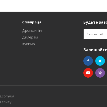
Співпраця
Будьте завж
Дропшипінг
Дилерам
Купимо
Залишайтес
s.com/ua
в сайту