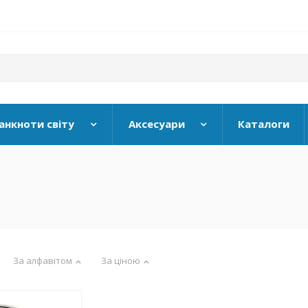
анкноти світу
Аксесуари
Каталоги
За алфавітом
За ціною