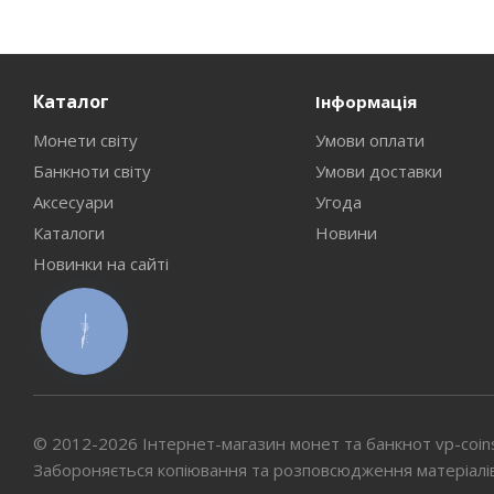
Каталог
Інформація
Монети світу
Умови оплати
Банкноти світу
Умови доставки
Аксесуари
Угода
Каталоги
Новини
Новинки на сайті
КНОПКА
СВЯЗИ
© 2012-2026 Інтернет-магазин монет та банкнот vp-coin
Забороняється копіювання та розповсюдження матеріалі