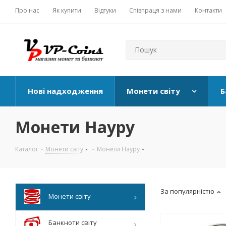
Про нас
Як купити
Відгуки
Співпраця з нами
Контакти
Нові надходження
Монети світу
Б
Монети Науру
Каталог
-
Монети світу
-
Монети Науру
За популярністю
Монети світу
Банкноти світу