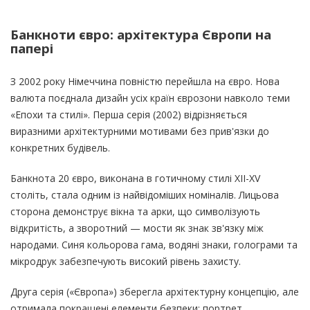
Банкноти євро: архітектура Європи на
папері
З 2002 року Німеччина повністю перейшла на євро. Нова
валюта поєднала дизайн усіх країн єврозони навколо теми
«Епохи та стилі». Перша серія (2002) відрізняється
виразними архітектурними мотивами без прив'язки до
конкретних будівель.
Банкнота 20 євро, виконана в готичному стилі XII-XV
століть, стала одним із найвідоміших номіналів. Лицьова
сторона демонструє вікна та арки, що символізують
відкритість, а зворотний — мости як знак зв'язку між
народами. Синя кольорова гама, водяні знаки, голограми та
мікродрук забезпечують високий рівень захисту.
Друга серія («Європа») зберегла архітектурну концепцію, але
отримала покращені елементи безпеки: портрет