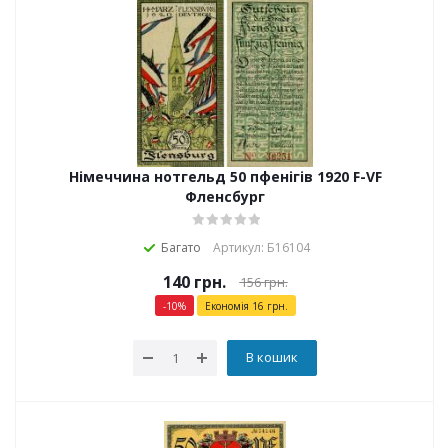
Німеччина нотгельд 50 пфенігів 1920 F-VF
Фленсбург
Багато
Артикул: Б16104
140
грн.
156
грн.
-
10
%
Економія
16
грн.
В кошик