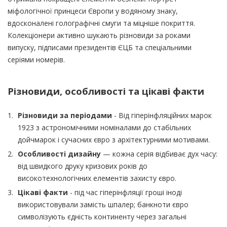
міфологічної принцеси Європи у водяному знаку,
вдосконалені голографічні смуги та міцніше покриття.
Колекціонери активно шукають різновиди за роками
випуску, підписами президентів ЄЦБ та спеціальними
серіями номерів.
Різновиди, особливості та цікаві факти
Різновиди за періодами
- Від гіперінфляційних марок
1923 з астрономічними номіналами до стабільних
дойчмарок і сучасних євро з архітектурними мотивами.
Особливості дизайну
— кожна серія відбиває дух часу:
від швидкого друку кризових років до
високотехнологічних елементів захисту євро.
Цікаві факти
- під час гіперінфляції гроші іноді
використовували замість шпалер; банкноти євро
символізують єдність континенту через загальні