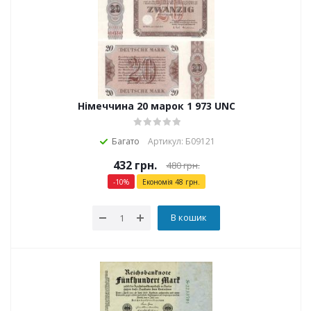
Німеччина 20 марок 1 973 UNC
Багато
Артикул: Б09121
432
грн.
480
грн.
-
10
%
Економія
48
грн.
В кошик