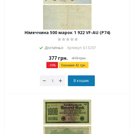
Німеччина 500 марок 1 922 VF-AU (P74)
Достатньо
Артикул: Б13207
377
грн.
419
грн.
-
10
%
Економія
42
грн.
В кошик