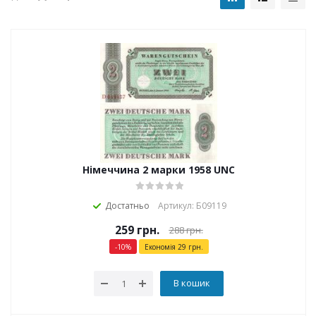
Німеччина 2 марки 1958 UNC
Достатньо
Артикул: Б09119
259
грн.
288
грн.
-
10
%
Економія
29
грн.
В кошик