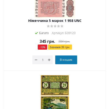
Німеччина 5 марок 1 958 UNC
Багато
Артикул: Б09120
345
грн.
384
грн.
-
10
%
Економія
39
грн.
В кошик