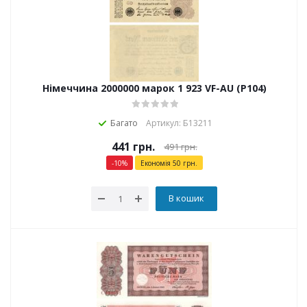
Німеччина 2000000 марок 1 923 VF-AU (P104)
Багато
Артикул: Б13211
441
грн.
491
грн.
-
10
%
Економія
50
грн.
В кошик