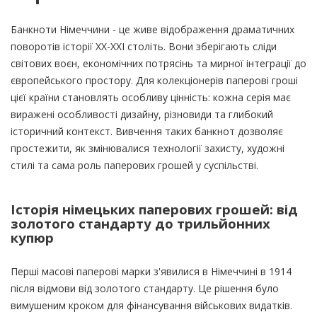
Банкноти Німеччини - це живе відображення драматичних
поворотів історії XX-XXI століть. Вони зберігають сліди
світових воєн, економічних потрясінь та мирної інтеграції до
європейського простору. Для колекціонерів паперові гроші
цієї країни становлять особливу цінність: кожна серія має
виражені особливості дизайну, різновиди та глибокий
історичний контекст. Вивчення таких банкнот дозволяє
простежити, як змінювалися технології захисту, художні
стилі та сама роль паперових грошей у суспільстві.
Історія німецьких паперових грошей: від
золотого стандарту до трильйонних
купюр
Перші масові паперові марки з'явилися в Німеччині в 1914
після відмови від золотого стандарту. Це рішення було
вимушеним кроком для фінансування військових видатків.