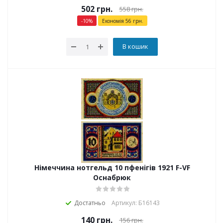
502
грн.
558
грн.
-
10
%
Економія
56
грн.
В кошик
Німеччина нотгельд 10 пфенігів 1921 F-VF
Оснабрюк
Достатньо
Артикул: Б16143
140
грн.
156
грн.