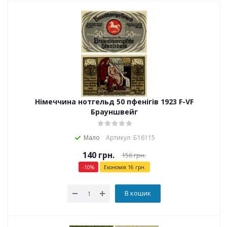
Німеччина нотгельд 50 пфенігів 1923 F-VF
Брауншвейг
Мало
Артикул: Б16115
140
грн.
156
грн.
-
10
%
Економія
16
грн.
В кошик