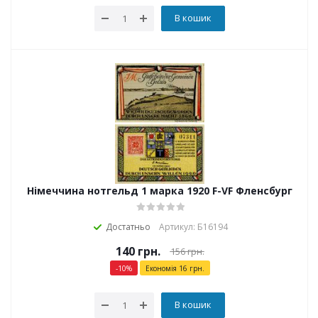
В кошик
Німеччина нотгельд 1 марка 1920 F-VF Фленсбург
Достатньо
Артикул: Б16194
140
грн.
156
грн.
-
10
%
Економія
16
грн.
В кошик