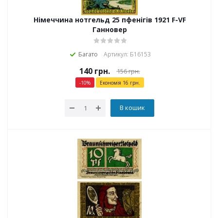
Німеччина нотгельд 25 пфенігів 1921 F-VF
Ганновер
Багато
Артикул: Б16153
140
грн.
156
грн.
-
10
%
Економія
16
грн.
В кошик