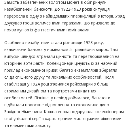
Замість забезпечених золотом монет в обіг ринули
незабезпечені банкноти. До 1922-1923 років ситуація
переросла в одну з найвідоміших гіперінфляцій в історії. Уряд
друкував гроші величезними тиражами, що призвело до
появи купюр із фантастичними номіналами.
Особливо незабутніми стали різновиди 1923 року,
включаючи банкноту номіналом 5 трильйонів марок. Такі
випуски швидко втрачали цінність та перетворювалися на
історичні артефакти. Колекціонери цінують їх за наочний
приклад економічної кризи: багато екземплярів зберегли
сліди спішного друку та локальних особливостей. Після
стабілізації у 1924 році з'явилися рейхсмарки з більш
стриманим дизайном та портретами видатних
особистостей. Пізніше, у період дойчмарки, банкноти
відбивали повоєнне відновлення та економічне диво
Західної Німеччини. Кожна епоха подарувала колекціонерам
свої унікальні серії з характерними мистецькими рішеннями
та елементами захисту.