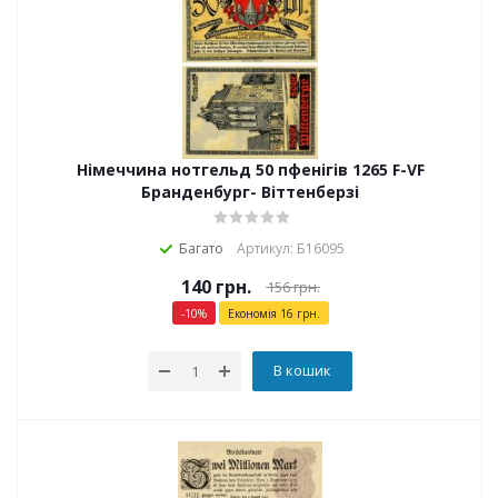
Німеччина нотгельд 50 пфенігів 1265 F-VF
Бранденбург- Віттенберзі
Багато
Артикул: Б16095
140
грн.
156
грн.
-
10
%
Економія
16
грн.
В кошик