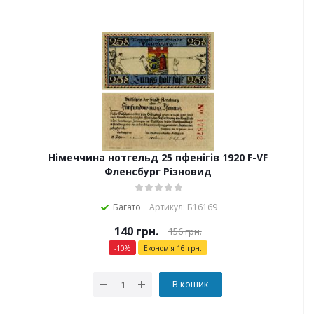
Німеччина нотгельд 25 пфенігів 1920 F-VF
Фленсбург Різновид
Багато
Артикул: Б16169
140
грн.
156
грн.
-
10
%
Економія
16
грн.
В кошик