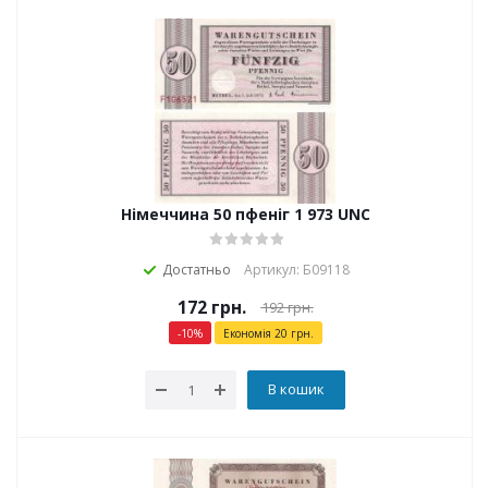
Німеччина 50 пфеніг 1 973 UNC
Достатньо
Артикул: Б09118
172
грн.
192
грн.
-
10
%
Економія
20
грн.
В кошик