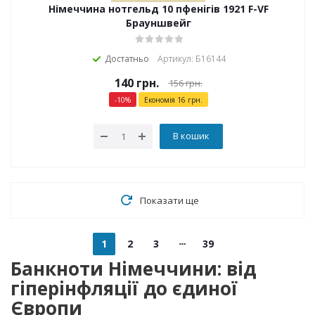
Німеччина нотгельд 10 пфенігів 1921 F-VF
Брауншвейг
Достатньо
Артикул: Б16144
140
грн.
156
грн.
-
10
%
Економія
16
грн.
В кошик
Показати ще
1
2
3
39
Банкноти Німеччини: від
гіперінфляції до єдиної
Європи