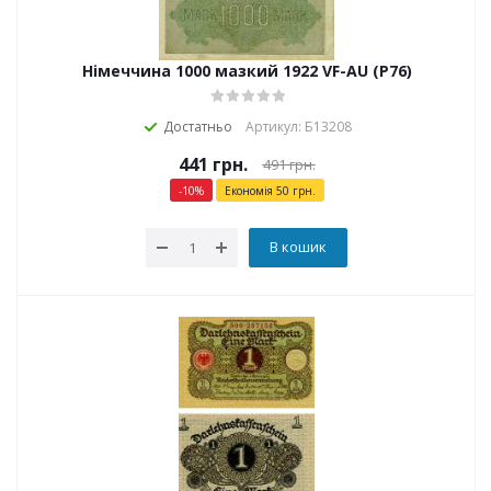
Німеччина 1000 мазкий 1922 VF-AU (P76)
Достатньо
Артикул: Б13208
441
грн.
491
грн.
-
10
%
Економія
50
грн.
В кошик