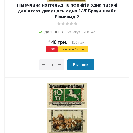
Німеччина нотгельд 10 пфенігів одна тисячі
дев'ятсот двадцять одна F-VF Брауншвейг
Різновид 2
Достатньо
Артикул: Б16148
140
грн.
156
грн.
-
10
%
Економія
16
грн.
В кошик