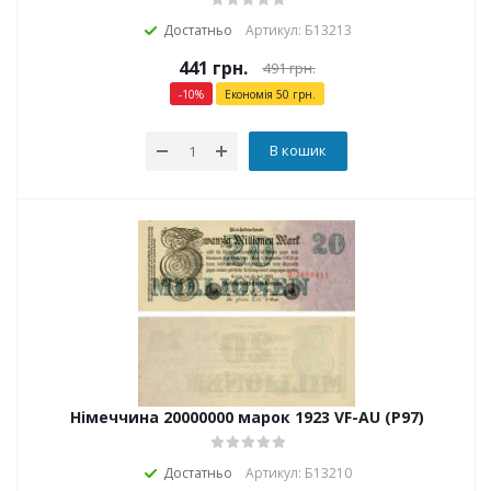
Достатньо
Артикул: Б13213
441
грн.
491
грн.
-
10
%
Економія
50
грн.
В кошик
Німеччина 20000000 марок 1923 VF-AU (P97)
Достатньо
Артикул: Б13210