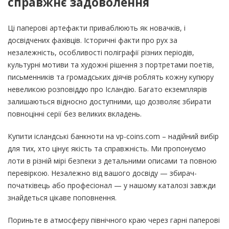
справжнє задоволення
Ці паперові артефакти приваблюють як новачків, і
досвідчених фахівців. Історичні факти про рух за
незалежність, особливості поліграфії різних періодів,
культурні мотиви та художні рішення з портретами поетів,
письменників та громадських діячів роблять кожну купюру
невеликою розповіддю про Ісландію. Багато екземплярів
залишаються відносно доступними, що дозволяє збирати
повноцінні серії без великих вкладень.
Купити ісландські банкноти на vp-coins.com – надійний вибір
для тих, хто цінує якість та справжність. Ми пропонуємо
лоти в різній мірі безпеки з детальними описами та повною
перевіркою. Незалежно від вашого досвіду — збирач-
початківець або професіонал — у нашому каталозі завжди
знайдеться цікаве поповнення.
Пориньте в атмосферу північного краю через гарні паперові