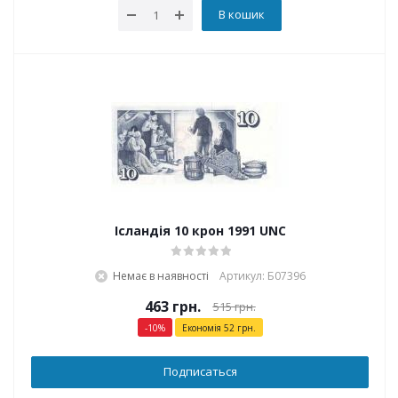
В кошик
Ісландія 10 крон 1991 UNC
Немає в наявності
Артикул: Б07396
463
грн.
515
грн.
-
10
%
Економія
52
грн.
Подписаться