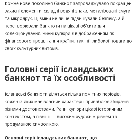
Кожне нове покоління банкнот запроваджувало покращені
захисні елементи: складні водяні знаки, металізовані смуги
та мікродрук. Ці зміни не лише підвищували безпеку, а й
перетворювали банкноти на цікаві об'єкти для
колекціонування. Чинні купюри є відображенням як
фінансового процвітання країни, так і її глибокої поваги до
своїх культурних витоків.
Головні серії ісландських
банкнот та їх особливості
Ісландські банкноти діляться кілька помітних періодів,
кожен із яких має власний характері і приваблює збирачів
різними достоїнствами. Ранні купюри цікаві історичним
контекстом, а пізніші — високим художнім рівнем та
продуманою символікою.
Основні серії ісландських банкнот, що