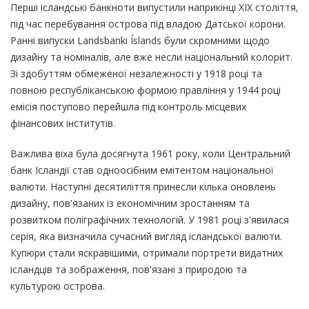
Перші ісландські банкноти випустили наприкінці ХІХ століття,
під час перебування острова під владою Датської корони.
Ранні випуски Landsbanki Íslands були скромними щодо
дизайну та номіналів, але вже несли національний колорит.
Зі здобуттям обмеженої незалежності у 1918 році та
повною республіканською формою правління у 1944 році
емісія поступово перейшла під контроль місцевих
фінансових інститутів.
Важлива віха була досягнута 1961 року, коли Центральний
банк Ісландії став одноосібним емітентом національної
валюти. Наступні десятиліття принесли кілька оновлень
дизайну, пов'язаних із економічним зростанням та
розвитком поліграфічних технологій. У 1981 році з'явилася
серія, яка визначила сучасний вигляд ісландської валюти.
Купюри стали яскравішими, отримали портрети видатних
ісландців та зображення, пов'язані з природою та
культурою острова.