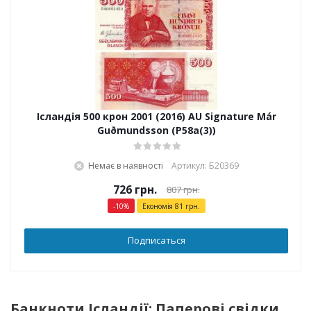
Ісландія 500 крон 2001 (2016) AU Signature Már
Guðmundsson (P58a(3))
Немає в наявності
Артикул: Б20369
726
грн.
807
грн.
-
10
%
Економія
81
грн.
Подписаться
Банкноти Ісландії: Паперові свідки