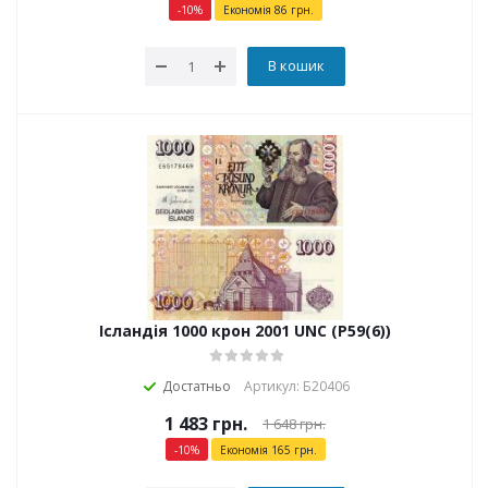
-
10
%
Економія
86
грн.
В кошик
Ісландія 1000 крон 2001 UNC (P59(6))
Достатньо
Артикул: Б20406
1 483
грн.
1 648
грн.
-
10
%
Економія
165
грн.