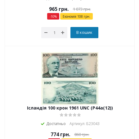
965
грн.
1 073
грн.
-
10
%
Економія
108
грн.
В кошик
Ісландія 100 крон 1961 UNC (P44a(12))
Достатньо
Артикул: Б23043
774
грн.
860
грн.