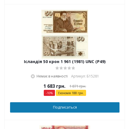
Ісландія 50 крон 1 961 (1981) UNC (P49)
Немає в наявності
Артикул: Б15281
1 683
грн.
1 871
грн.
-
10
%
Економія
188
грн.
Подписаться