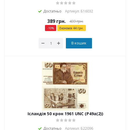
Достатньо
Артикул: Б16032
389
грн.
433
грн.
-
10
%
Економія
44
грн.
В кошик
Ісландія 50 крон 1961 UNC (P49a(2))
Достатньо
Артикул: Б22096