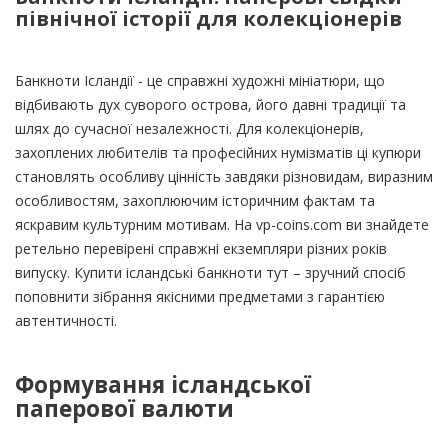
північної історії для колекціонерів
Банкноти Ісландії - це справжні художні мініатюри, що
відбивають дух суворого острова, його давні традиції та
шлях до сучасної незалежності. Для колекціонерів,
захоплених любителів та професійних нумізматів ці купюри
становлять особливу цінність завдяки різновидам, виразним
особливостям, захоплюючим історичним фактам та
яскравим культурним мотивам. На vp-coins.com ви знайдете
ретельно перевірені справжні екземпляри різних років
випуску. Купити ісландські банкноти тут – зручний спосіб
поповнити зібрання якісними предметами з гарантією
автентичності.
Формування ісландської
паперової валюти