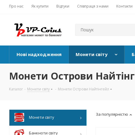
Про нас
Як купити
Відгуки
Співпраця з нами
Контакти
Нові надходження
Монети світу
Б
Монети Острови Найтін
Каталог
-
Монети світу
-
Монети Острови Найтінгейл
За популярністю
Монети світу
Банкноти світу