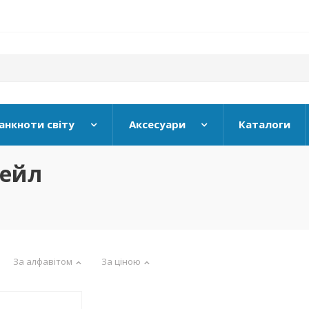
анкноти світу
Аксесуари
Каталоги
гейл
За алфавітом
За ціною