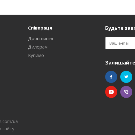
Співпраця
Будьте завж
Дропшипінг
Дилерам
Купимо
Залишайтес
s.com/ua
в сайту