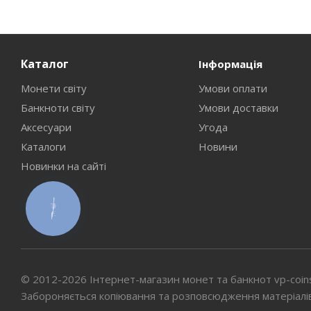
Каталог
Інформація
Монети світу
Умови оплати
Банкноти світу
Умови доставки
Аксесуари
Угода
Каталоги
Новини
Новинки на сайті
КНОПКА
СВЯЗИ
© 2012-2026 Інтернет-магазин монет та банкнот vp-coin
Забороняється копіювання та розповсюдження матеріалі