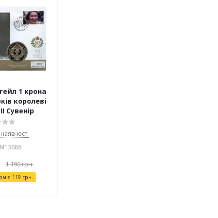
гейл 1 крона
оків королеві
II Сувенір
 наявності
 М13688
1 190
грн.
омія
119
грн.