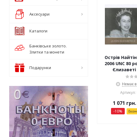
Аксесуари
Каталоги
Банківське золото.
Злитки та монети
Острів Найтін
2006 UNC 80 р
Подарунки
Єлизаветі 
Немає в
Артикул:
1 071
грн.
-
10
%
Екон