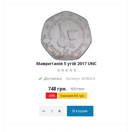
Мавританія 5 угій 2017 UNC
Достатньо
Артикул: М08624
748
грн.
832
грн.
-
10
%
Економія
84
грн.
В кошик