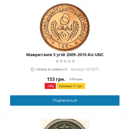
Мавританія 5 угій 2009-2010 AU-UNC
Немає в наявності
Артикул: М10275
153
грн.
170
грн.
-
10
%
Економія
17
грн.
Подписаться