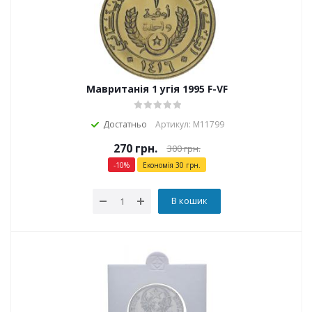
Мавританія 1 угія 1995 F-VF
Достатньо
Артикул: М11799
270
грн.
300
грн.
-
10
%
Економія
30
грн.
В кошик