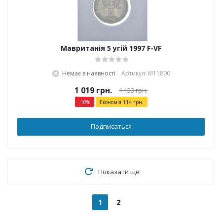
Мавританія 5 угій 1997 F-VF
Немає в наявності
Артикул: М11800
1 019
грн.
1 133
грн.
-
10
%
Економія
114
грн.
Подписаться
Показати ще
1
2