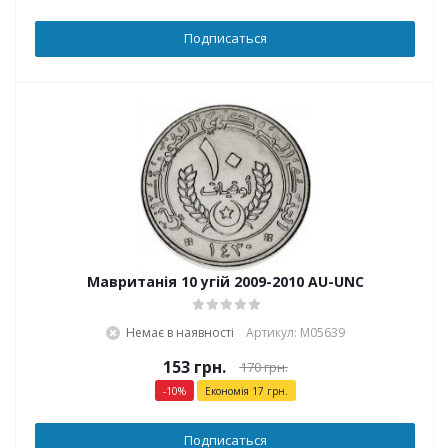
Подписаться
Мавританія 10 угій 2009-2010 AU-UNC
Немає в наявності
Артикул: М05639
153
грн.
170
грн.
-
10
%
Економія
17
грн.
Подписаться