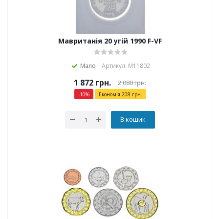
Мавританія 20 угій 1990 F-VF
Мало
Артикул: М11802
1 872
грн.
2 080
грн.
-
10
%
Економія
208
грн.
В кошик