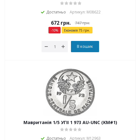
Достатньо
Артикул: М08622
672
грн.
747
грн.
-
10
%
Економія
75
грн.
В кошик
Мавританія 1/5 УГІІ 1 973 AU-UNC (KM#1)
Достатньо
Артикул: М12963