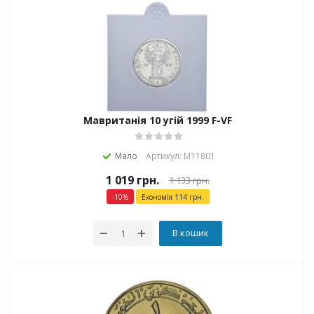
Мавританія 10 угій 1999 F-VF
Мало
Артикул: М11801
1 019
грн.
1 133
грн.
-
10
%
Економія
114
грн.
В кошик