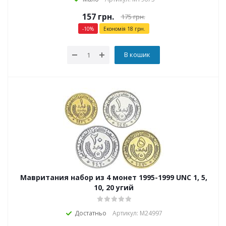
157
грн.
175
грн.
-
10
%
Економія
18
грн.
В кошик
Мавритания набор из 4 монет 1995-1999 UNC 1, 5,
10, 20 угий
Достатньо
Артикул: М24997