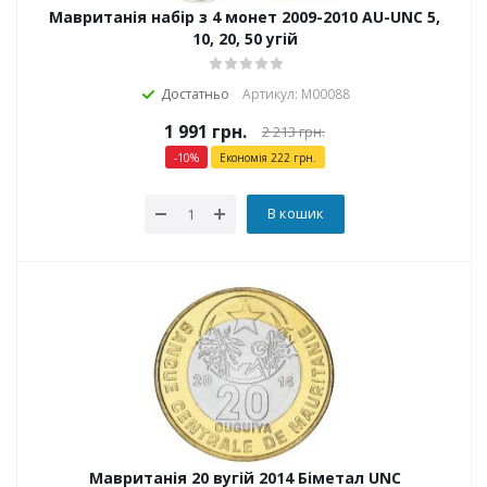
Мавританія набір з 4 монет 2009-2010 AU-UNC 5,
10, 20, 50 угій
Достатньо
Артикул: М00088
1 991
грн.
2 213
грн.
-
10
%
Економія
222
грн.
В кошик
Мавританія 20 вугій 2014 Біметал UNC