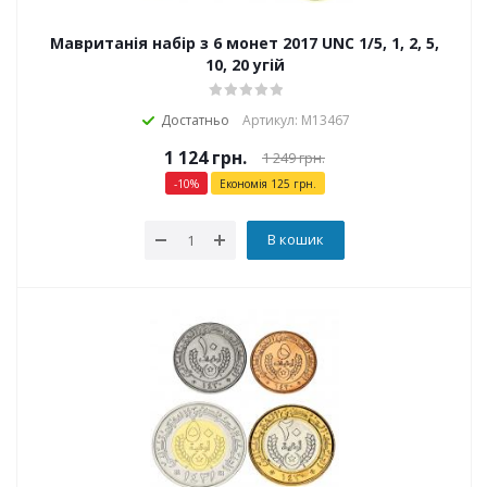
Мавританія набір з 6 монет 2017 UNC 1/5, 1, 2, 5,
10, 20 угій
Достатньо
Артикул: М13467
1 124
грн.
1 249
грн.
-
10
%
Економія
125
грн.
В кошик