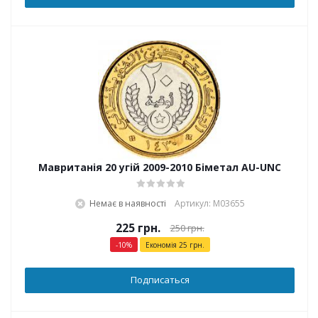
Мавританія 20 угій 2009-2010 Біметал AU-UNC
Немає в наявності
Артикул: М03655
225
грн.
250
грн.
-
10
%
Економія
25
грн.
Подписаться