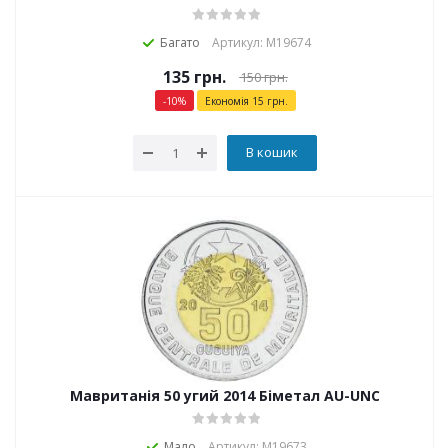
Багато
Артикул: М19674
135
грн.
150
грн.
-
10
%
Економія
15
грн.
В кошик
Мавританія 50 угий 2014 Біметал AU-UNC
Мало
Артикул: М19673