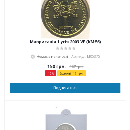
Мавританія 1 угія 2003 VF (KM#6)
Немає в наявності
Артикул: М05375
150
грн.
167
грн.
-
10
%
Економія
17
грн.
Подписаться