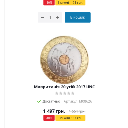
-
10
%
Економія
171
грн.
В кошик
Мавританія 20 угій 2017 UNC
Достатньо
Артикул: М08626
1 497
грн.
1 664
грн.
-
10
%
Економія
167
грн.