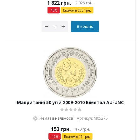
1 822
грн.
2 025
грн.
-
10
%
Економія
203
грн.
В кошик
Мавританія 50 угій 2009-2010 Біметал AU-UNC
Немає в наявності
Артикул: М05275
153
грн.
170
грн.
-
10
%
Економія
17
грн.