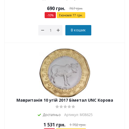
690
грн.
767
грн.
-
10
%
Економія
77
грн.
В кошик
Мавританія 10 угій 2017 Біметал UNC Корова
Достатньо
Артикул: М08625
1 531
грн.
1 702
грн.