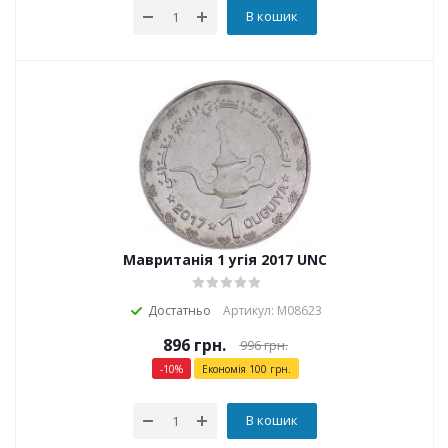
В кошик
Мавританія 1 угія 2017 UNC
Достатньо
Артикул: М08623
896
грн.
996
грн.
-
10
%
Економія
100
грн.
В кошик