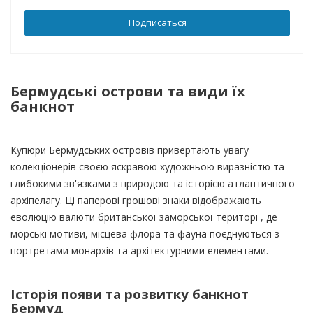
Подписаться
Бермудські острови та види їх
банкнот
Купюри Бермудських островів привертають увагу
колекціонерів своєю яскравою художньою виразністю та
глибокими зв'язками з природою та історією атлантичного
архіпелагу. Ці паперові грошові знаки відображають
еволюцію валюти британської заморської території, де
морські мотиви, місцева флора та фауна поєднуються з
портретами монархів та архітектурними елементами.
Історія появи та розвитку банкнот
Бермуд