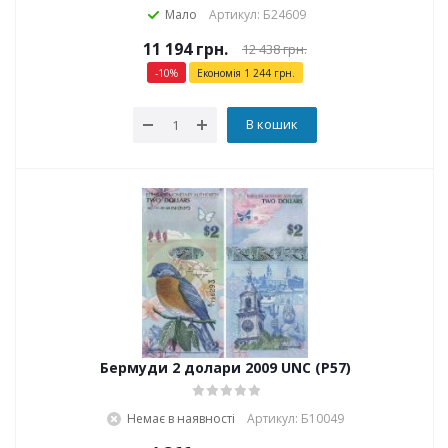
Мало
Артикул: Б24609
11 194
грн.
12 438
грн.
-
10
%
Економія
1 244
грн.
В кошик
Бермуди 2 долари 2009 UNC (P57)
Немає в наявності
Артикул: Б10049