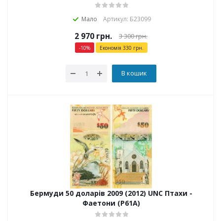
Мало
Артикул: Б23099
2 970
грн.
3 300
грн.
-
10
%
Економія
330
грн.
В кошик
Бермуди 50 доларів 2009 (2012) UNC Птахи -
Фаетони (P61A)