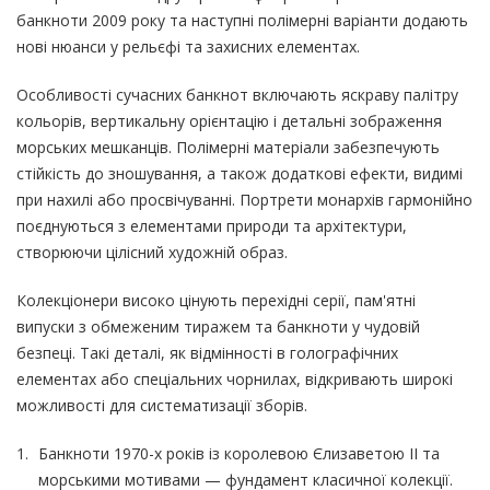
банкноти 2009 року та наступні полімерні варіанти додають
нові нюанси у рельєфі та захисних елементах.
Особливості сучасних банкнот включають яскраву палітру
кольорів, вертикальну орієнтацію і детальні зображення
морських мешканців. Полімерні матеріали забезпечують
стійкість до зношування, а також додаткові ефекти, видимі
при нахилі або просвічуванні. Портрети монархів гармонійно
поєднуються з елементами природи та архітектури,
створюючи цілісний художній образ.
Колекціонери високо цінують перехідні серії, пам'ятні
випуски з обмеженим тиражем та банкноти у чудовій
безпеці. Такі деталі, як відмінності в голографічних
елементах або спеціальних чорнилах, відкривають широкі
можливості для систематизації зборів.
Банкноти 1970-х років із королевою Єлизаветою II та
морськими мотивами — фундамент класичної колекції.