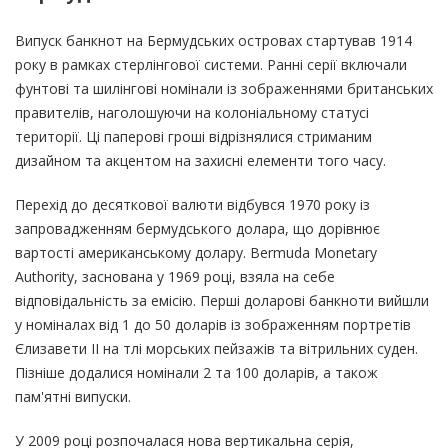
Випуск банкнот на Бермудських островах стартував 1914
року в рамках стерлінгової системи. Ранні серії включали
фунтові та шилінгові номінали із зображеннями британських
правителів, наголошуючи на колоніальному статусі
території. Ці паперові гроші відрізнялися стриманим
дизайном та акцентом на захисні елементи того часу.
Перехід до десяткової валюти відбувся 1970 року із
запровадженням бермудського долара, що дорівнює
вартості американському долару. Bermuda Monetary
Authority, заснована у 1969 році, взяла на себе
відповідальність за емісію. Перші доларові банкноти вийшли
у номіналах від 1 до 50 доларів із зображенням портретів
Єлизавети II на тлі морських пейзажів та вітрильних суден.
Пізніше додалися номінали 2 та 100 доларів, а також
пам'ятні випуски.
У 2009 році розпочалася нова вертикальна серія,