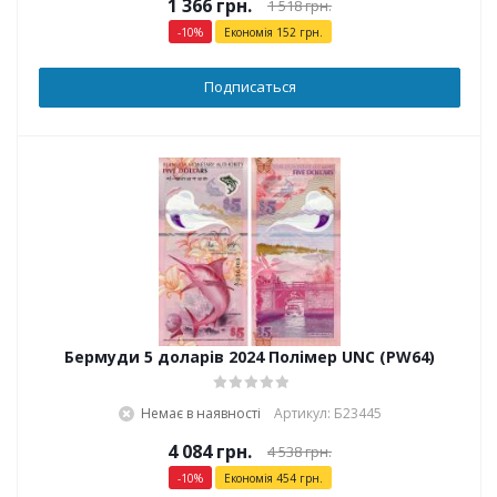
1 366
грн.
1 518
грн.
-
10
%
Економія
152
грн.
Подписаться
Бермуди 5 доларів 2024 Полімер UNC (PW64)
Немає в наявності
Артикул: Б23445
4 084
грн.
4 538
грн.
-
10
%
Економія
454
грн.