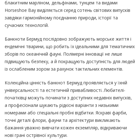
блакитним марліном, дельфінами, тунцем та видами
Horseshoe Bay виділяється серед сотень світових випусків
завдяки гармонійному поєднанню природи, історії та
сучасних технологій.
Банкноти Бермуд послідовно зображують морське життя і
ендемічні тварини, що робить їх ідеальними для тематичних
зборів по океанічній фауні. Полімерні інновації не лише
підвищують безпеку, а й покращують доступність для людей
із ослабленим зором за рахунок тактильних елементів.
Колекційна цінність банкнот Бермуд проявляється у їхній
універсальності та естетичній привабливості. Любителі-
початківці можуть починати з доступних недавніх випусків,
а професіонали шукають рідкісні варіанти з низькими
номерами або спеціальні пробні відбитки. Яскраві фарби,
точні деталі флори, фауни та архітектури викликають
бажання уважно вивчати кожен екземпляр, відкриваючи
нові грані острівної культури.