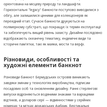
орієнтована на місцеву природу та ландшафти.
Горизонтальні "legacy" банкноти поступово виводилися з
обігу, але залишилися цінними для колекціонерів як
перехідний етап. Сучасні банкноти друкуються на
полімерному субстраті, що покращує їх термін експлуатації
та забезпечують вищий рівень захисту. Дизайни послідовно
відображають океанічну тематику, ендемічні види та
історичні пам'ятки, такі як маяки, мости та верфі.
Різновиди, особливості та
художні елементи банкнот
Різновиди банкнот Бермудських островів виникають
завдяки змінам у технологіях виробництва, підписам
посадових осіб та оновленням дизайну. Ранні стерлінгові
випуски відрізняються водяними знаками та варіаціями
відтінків, а доларові серії — відмінностями у серійних
номерах та мітках друкарських фабрик. Вертикальні