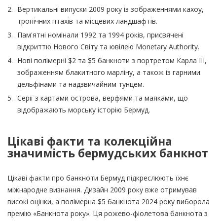
Вертикальні випуски 2009 року із зображеннями кахоу,
тропічних птахів та місцевих ландшафтів.
Пам'ятні номінали 1992 та 1994 років, присвячені
відкриттю Нового Світу та ювілею Monetary Authority.
Нові полімерні $2 та $5 банкноти з портретом Карла III,
зображенням блакитного марліну, а також із гарними
дельфінами та надзвичайним тунцем.
Серії з картами острова, верфями та маяками, що
відображають морську історію Бермуд.
Цікаві факти та колекційна
значимість бермудських банкнот
Цікаві факти про банкноти Бермуд підкреслюють їхнє
міжнародне визнання. Дизайн 2009 року вже отримував
високі оцінки, а полімерна $5 банкнота 2024 року виборола
премію «Банкнота року». Ця рожево-фіолетова банкнота з