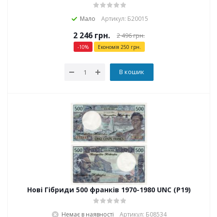
Мало
Артикул: Б20015
2 246
грн.
2 496
грн.
-
10
%
Економія
250
грн.
В кошик
Нові Гібриди 500 франків 1970-1980 UNC (P19)
Немає в наявності
Артикул: Б08534