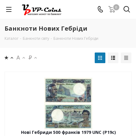
0
Банкноти Нових Гебріди
Каталог
-
Банкноти світу
-
Банкноти Нових Гебріди
Нові Гебриди 500 франків 1979 UNC (P19с)