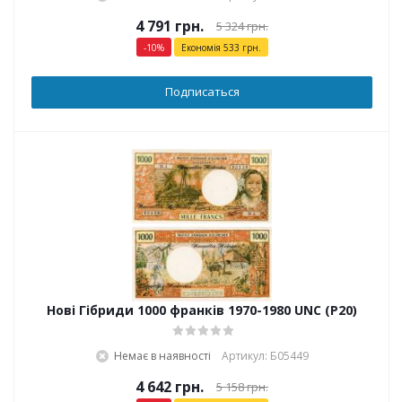
4 791
грн.
5 324
грн.
-
10
%
Економія
533
грн.
Подписаться
Нові Гібриди 1000 франків 1970-1980 UNC (P20)
Немає в наявності
Артикул: Б05449
4 642
грн.
5 158
грн.