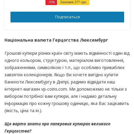
-
10
%
Економія
277
грн.
Подписаться
Національна валюта Герцогства Люксембург
Грошові купюри різних країн світу мають відмінності один від
одного кольором, структурою, матеріалом виготовлення,
зображеннями, символікою і т.п., що особливо приваблює
завзятих колекціонерів. Якщо Ви хочете вигідно купити
банкноти Люксембургу в Дніпрі, радимо відвідати наш
інтернет-магазин vp-coins.com. Ми допоможемо не тільки з
вибором потрібної вам купюри, але і надамо детальну
інформацію про кожну грошову одиницю, яка Вас зацікавить
(якість, ціна та ін.).
Що варто знати про паперових купюрах великого
Герцогства?