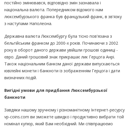
постійно змінювався, відповідно змін зазнавала і
національна валюта. Попередником відомого нам
люксембурзького франка був французький франк, в зв'язку
з наступами Наполеона.
Державна валюта Люксембургу була тісно пов'язана з
бельгійським франком до 2000-х років. Починаючи з 2002
року в оборот даного держави увійшли грошові одиниці -
євро. Даний грошовий знак прикрашає лик Герцога Анрі.
Також національним банком даної держави випускаються
ювілейні монети і банкноти із зображенням Герцога і дати
визначних подій.
Вигідні умови для придбання Люксембурзької
банкноти
Завдяки нашому зручному і різноманітному Інтернет-ресурсу
vp-coins.com ви зможете швидко і продуктивно вибрати той
номінал купюр, який Вам необхідний. Ми співпрацюємо