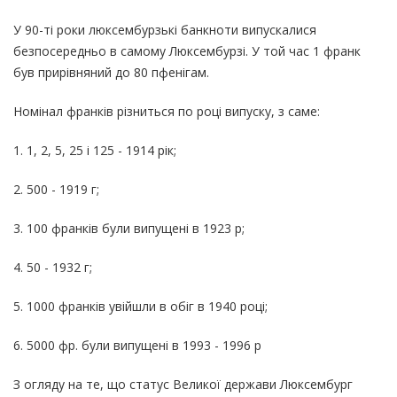
У 90-ті роки люксембурзькі банкноти випускалися
безпосередньо в самому Люксембурзі. У той час 1 франк
був прирівняний до 80 пфенігам.
Номінал франків різниться по році випуску, з саме:
1. 1, 2, 5, 25 і 125 - 1914 рік;
2. 500 - 1919 г;
3. 100 франків були випущені в 1923 р;
4. 50 - 1932 г;
5. 1000 франків увійшли в обіг в 1940 році;
6. 5000 фр. були випущені в 1993 - 1996 р
З огляду на те, що статус Великої держави Люксембург