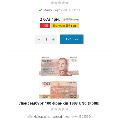
Мало
Артикул: Б23111
2 673
грн.
2 970
грн.
-
10
%
Економія
297
грн.
В кошик
Люксембург 100 франків 1993 UNC (P58b)
Немає в наявності
Артикул: Б08530