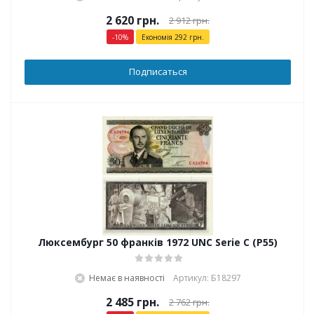
2 620
грн.
2 912
грн.
-
10
%
Економія
292
грн.
Подписаться
Люксембург 50 франків 1972 UNC Serie C (P55)
Немає в наявності
Артикул: Б18297
2 485
грн.
2 762
грн.