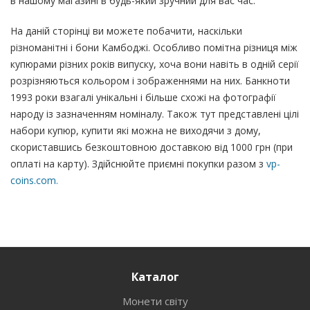
в нашому магазині в будь-який зручний для вас час.
На даній сторінці ви можете побачити, наскільки
різноманітні і бони Камбоджі. Особливо помітна різниця між
купюрами різних років випуску, хоча вони навіть в одній серії
розрізняються кольором і зображеннями на них. Банкноти
1993 роки взагалі унікальні і більше схожі на фотографії
народу із зазначенням номіналу. Також тут представлені цілі
набори купюр, купити які можна не виходячи з дому,
скориставшись безкоштовною доставкою від 1000 грн (при
оплаті на карту). Здійснюйте приємні покупки разом з
vp-
coins.com.
Каталог
Монети світу