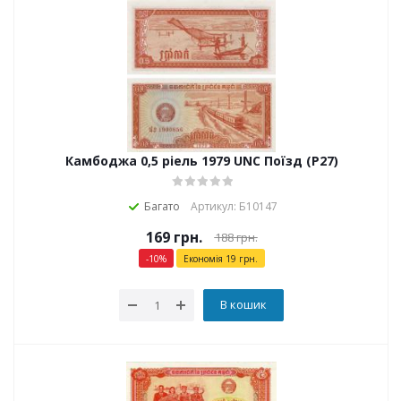
Камбоджа 0,5 ріель 1979 UNC Поїзд (P27)
Багато
Артикул: Б10147
169
грн.
188
грн.
-
10
%
Економія
19
грн.
В кошик