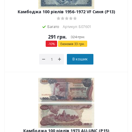
Камбоджа 100 ріелів 1956-1972 VF Синя (P13)
Багато
Артикул: Б07601
291
грн.
324
грн.
-
10
%
Економія
33
грн.
В кошик
Камбоджа 100 ріелів 1973 AU-UNC (P15)