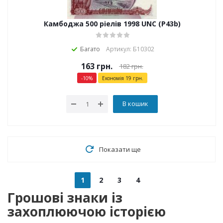
Камбоджа 500 ріелів 1998 UNC (P43b)
Багато
Артикул: Б10302
163
грн.
182
грн.
-
10
%
Економія
19
грн.
В кошик
Показати ще
1
2
3
4
Грошові знаки із
захоплюючою історією