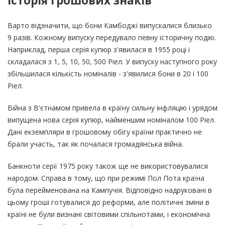
Історія грошових знаків
Варто відзначити, що бони Камбоджі випускалися близько
9 разів. Кожному випуску передувало певну історичну подію.
Наприклад, перша серія купюр з'явилася в 1955 році і
складалася з 1, 5, 10, 50, 500 Ріел. У випуску наступного року
збільшилася кількість номіналів - з'явилися бони в 20 і 100
Ріел.
Війна з В'єтнамом привела в країну сильну інфляцію і урядом
випущена нова серія купюр, найменшим номіналом 100 Ріел.
Дані екземпляри в грошовому обігу країни практично не
брали участь, так як почалася громадянська війна.
Банкноти серії 1975 року також ще не використовувалися
народом. Справа в тому, що при режимі Пол Пота країна
була перейменована на Кампучія. Відповідно надруковані в
цьому гроші готувалися до реформи, але політичні зміни в
країні не були визнані світовими спільнотами, і економічна