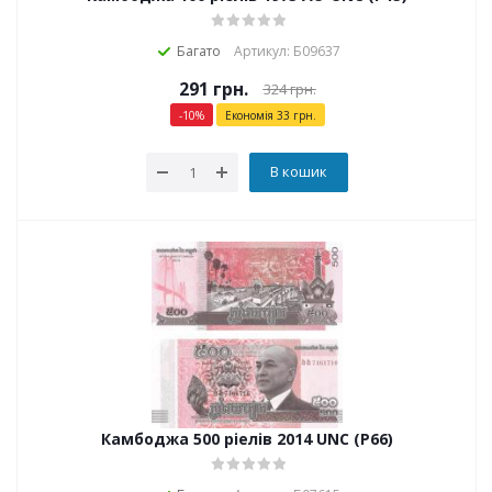
Багато
Артикул: Б09637
291
грн.
324
грн.
-
10
%
Економія
33
грн.
В кошик
Камбоджа 500 ріелів 2014 UNC (P66)