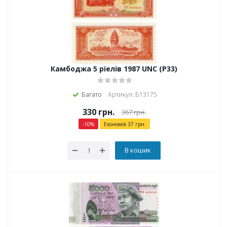
Камбоджа 5 ріелів 1987 UNC (P33)
Багато
Артикул: Б13175
330
грн.
367
грн.
-
10
%
Економія
37
грн.
В кошик