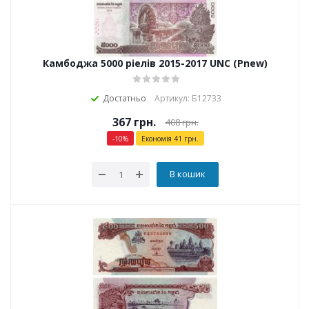
Камбоджа 5000 ріелів 2015-2017 UNC (Pnew)
Достатньо
Артикул: Б12733
367
грн.
408
грн.
-
10
%
Економія
41
грн.
В кошик