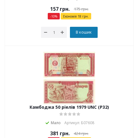
157
грн.
175
грн.
-
10
%
Економія
18
грн.
В кошик
Камбоджа 50 ріелів 1979 UNC (P32)
Мало
Артикул: Б07608
381
грн.
424
грн.