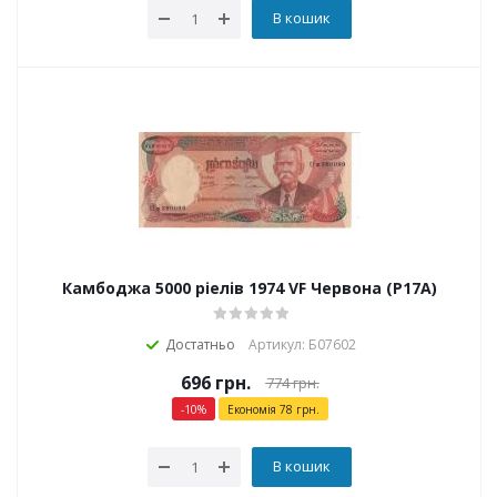
В кошик
Камбоджа 5000 ріелів 1974 VF Червона (P17A)
Достатньо
Артикул: Б07602
696
грн.
774
грн.
-
10
%
Економія
78
грн.
В кошик