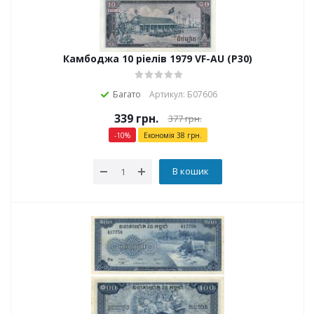
Камбоджа 10 ріелів 1979 VF-AU (P30)
Багато
Артикул: Б07606
339
грн.
377
грн.
-
10
%
Економія
38
грн.
В кошик