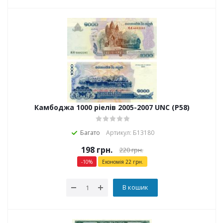
Камбоджа 1000 ріелів 2005-2007 UNC (P58)
Багато
Артикул: Б13180
198
грн.
220
грн.
-
10
%
Економія
22
грн.
В кошик