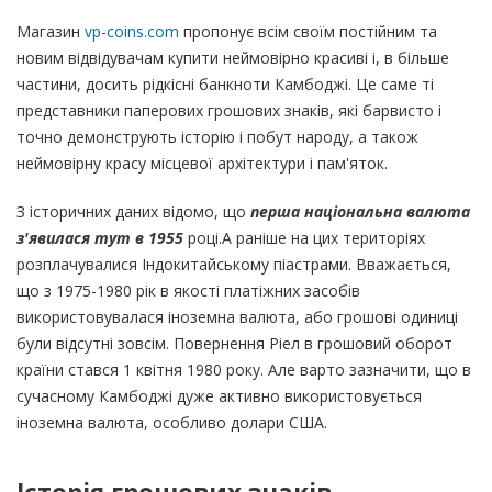
Магазин
vp-coins.com
пропонує всім своїм постійним та
новим відвідувачам купити неймовірно красиві і, в більше
частини, досить рідкісні банкноти Камбоджі. Це саме ті
представники паперових грошових знаків, які барвисто і
точно демонструють історію і побут народу, а також
неймовірну красу місцевої архітектури і пам'яток.
З історичних даних відомо, що
перша національна валюта
з'явилася тут в 1955
році.А раніше на цих територіях
розплачувалися Індокитайському піастрами. Вважається,
що з 1975-1980 рік в якості платіжних засобів
використовувалася іноземна валюта, або грошові одиниці
були відсутні зовсім. Повернення Ріел в грошовий оборот
країни стався 1 квітня 1980 року. Але варто зазначити, що в
сучасному Камбоджі дуже активно використовується
іноземна валюта, особливо долари США.