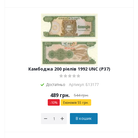
Камбоджа 200 ріелів 1992 UNC (P37)
Достатньо
Артикул: Б13177
489
грн.
544
грн.
-
10
%
Економія
55
грн.
В кошик