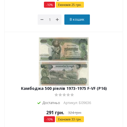
-
10
%
Економія
25
грн.
В кошик
Камбоджа 500 ріелів 1973-1975 F-VF (P16)
Достатньо
Артикул: Б09636
291
грн.
324
грн.
-
10
%
Економія
33
грн.