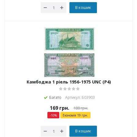
В кошик
Камбоджа 1 ріель 1956-1975 UNC (P4)
Багато
Артикул: Б03903
169
грн.
188
грн.
-
10
%
Економія
19
грн.
В кошик