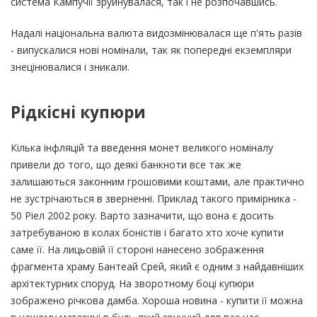
система Кампучії зруйнувалася, так і не розпочавшись.
Надалі національна валюта видозмінювалася ще п'ять разів
- випускалися нові номінали, так як попередні екземпляри
знецінювалися і зникали.
Рідкісні купюри
Кілька інфляцій та введення монет великого номіналу
привели до того, що деякі банкноти все так же
залишаються законним грошовими коштами, але практично
не зустрічаються в зверненні. Приклад такого примірника -
50 Ріел 2002 року. Варто зазначити, що вона є досить
затребуваною в колах боністів і багато хто хоче купити
саме її. На лицьовій її стороні нанесено зображення
фрагмента храму Бантеай Срей, який є одним з найдавніших
архітектурних споруд. На зворотному боці купюри
зображено річкова дамба. Хороша новина - купити її можна