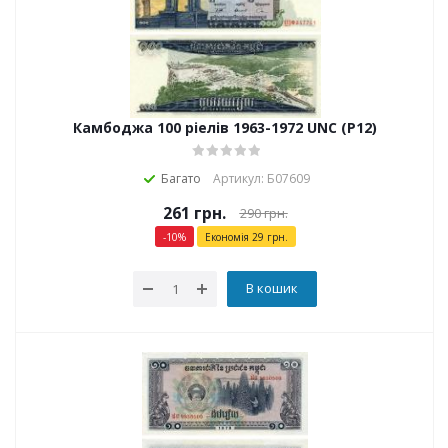
Камбоджа 100 ріелів 1963-1972 UNC (P12)
Багато
Артикул: Б07609
261
грн.
290
грн.
-
10
%
Економія
29
грн.
В кошик