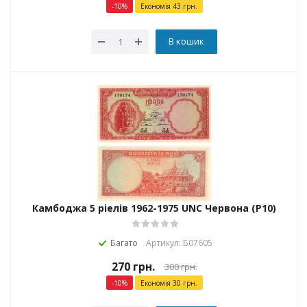
-
10
%
Економія
43
грн.
В кошик
Камбоджа 5 ріелів 1962-1975 UNC Червона (P10)
Багато
Артикул: Б07605
270
грн.
300
грн.
-
10
%
Економія
30
грн.