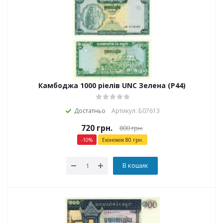
Камбоджа 1000 ріелів UNC Зелена (P44)
Достатньо
Артикул: Б07613
720
грн.
800
грн.
-
10
%
Економія
80
грн.
В кошик