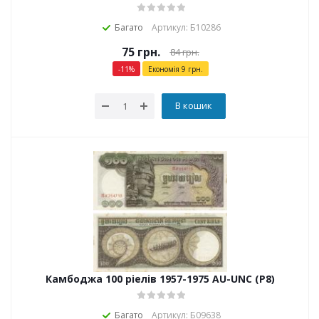
Багато
Артикул: Б10286
75
грн.
84
грн.
-
11
%
Економія
9
грн.
В кошик
Камбоджа 100 ріелів 1957-1975 AU-UNC (P8)
Багато
Артикул: Б09638