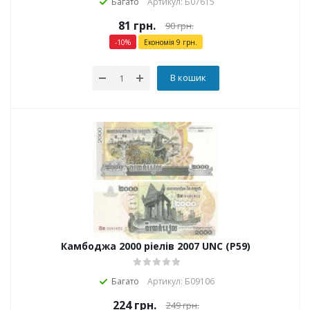
Багато
Артикул: Б07615
81
грн.
90
грн.
-
10
%
Економія
9
грн.
В кошик
Камбоджа 2000 ріелів 2007 UNC (P59)
Багато
Артикул: Б09106
224
грн.
249
грн.