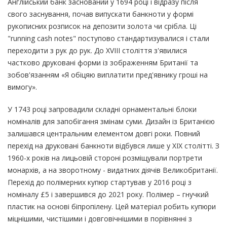
Англійський банк заснований у 1694 році і відразу після
свого заснування, почав випускати банкноти у формі
рукописних розписок на депозити золота чи срібла. Ці
"running cash notes" поступово стандартизувалися і стали
переходити з рук до рук. До XVIII століття з'явилися
частково друковані форми із зображенням Британії та
зобов'язанням «Я обіцяю виплатити пред'явнику гроші на
вимогу».
У 1743 році запровадили складні орнаментальні блоки
номіналів для запобігання змінам суми. Дизайн із Британією
залишався центральним елементом довгі роки. Повний
перехід на друковані банкноти відбувся лише у ХІХ столітті. З
1960-х років на лицьовій стороні розміщували портрети
монархів, а на зворотному - видатних діячів Великобританії.
Перехід до полімерних купюр стартував у 2016 році з
номіналу £5 і завершився до 2021 року. Полімер – гнучкий
пластик на основі біпропілену. Цей матеріал робить купюри
міцнішими, чистішими і довговічнішими в порівнянні з