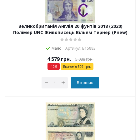
Великобританія Англія 20 фунтів 2018 (2020)
Полімер UNC Живописець Вільям Тернер (Pnew)
Мало
Артикул: Б15883
4 579
грн.
5 088
грн.
-
10
%
Економія
509
грн.
В кошик