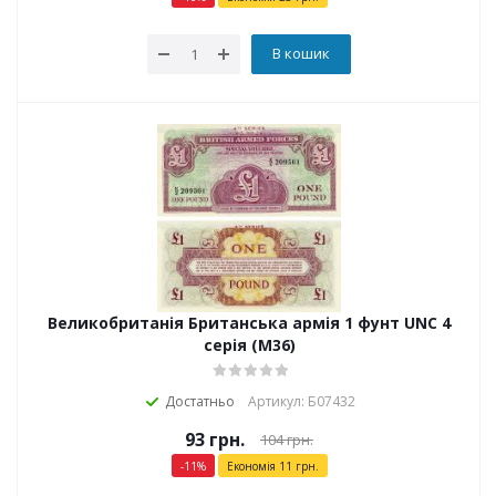
В кошик
Великобританія Британська армія 1 фунт UNC 4
серія (M36)
Достатньо
Артикул: Б07432
93
грн.
104
грн.
-
11
%
Економія
11
грн.