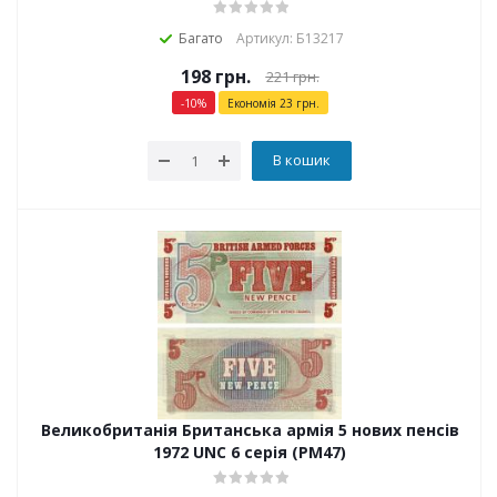
Багато
Артикул: Б13217
198
грн.
221
грн.
-
10
%
Економія
23
грн.
В кошик
Великобританія Британська армія 5 нових пенсів
1972 UNC 6 серія (PM47)