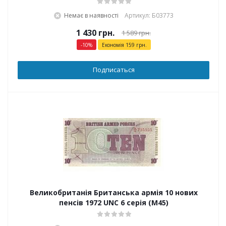
Немає в наявності
Артикул: Б03773
1 430
грн.
1 589
грн.
-
10
%
Економія
159
грн.
Подписаться
Великобританія Британська армія 10 нових
пенсів 1972 UNC 6 серія (M45)