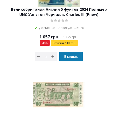
Великобритания Англия 5 фунтов 2024 Полимер
UNC Уинстон Черчилль Charles III (Pnew)
Достатньо
Артикул: Б25078
1 057
грн.
1 175
грн.
-
10
%
Економія
118
грн.
В кошик