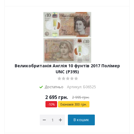
Великобританія Англія 10 фунтів 2017 Полімер
UNC (P395)
Достатньо
Артикул: Б06525
2 695
грн.
2 995
грн.
-
10
%
Економія
300
грн.
В кошик