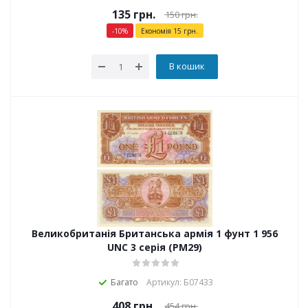
135
грн.
150
грн.
-
10
%
Економія
15
грн.
В кошик
Великобританія Британська армія 1 фунт 1 956
UNC 3 серія (PM29)
Багато
Артикул: Б07433
408
грн.
454
грн.