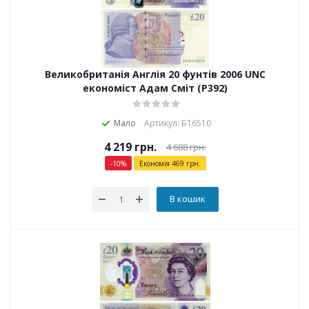
Великобританія Англія 20 фунтів 2006 UNC
економіст Адам Сміт (P392)
Мало
Артикул: Б16510
4 219
грн.
4 688
грн.
-
10
%
Економія
469
грн.
В кошик