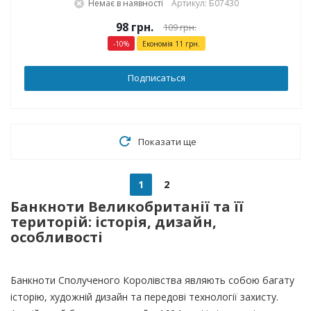
Немає в наявності
Артикул: Б07430
98
грн.
109
грн.
-
10
%
Економія
11
грн.
Подписаться
Показати ще
1
2
Банкноти Великобританії та її
територій: історія, дизайн,
особливості
Банкноти Сполученого Королівства являють собою багату
історію, художній дизайн та передові технології захисту.