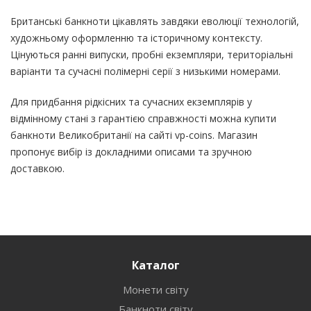
Британські банкноти цікавлять завдяки еволюції технологій,
художньому оформленню та історичному контексту.
Цінуються ранні випуски, пробні екземпляри, територіальні
варіанти та сучасні полімерні серії з низькими номерами.
Для придбання рідкісних та сучасних екземплярів у
відмінному стані з гарантією справжності можна купити
банкноти Великобританії на сайті vp-coins. Магазин
пропонує вибір із докладними описами та зручною
доставкою.
Каталог
Монети світу
Банкноти світу