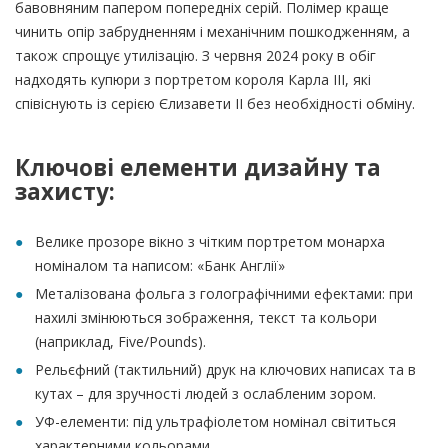
бавовняним папером попередніх серій. Полімер краще
чинить опір забрудненням і механічним пошкодженням, а
також спрощує утилізацію. З червня 2024 року в обіг
надходять купюри з портретом короля Карла III, які
співіснують із серією Єлизавети II без необхідності обміну.
Ключові елементи дизайну та
захисту
:
Велике прозоре вікно з чітким портретом монарха
номіналом та написом: «Банк Англії»
Металізована фольга з голографічними ефектами: при
нахилі змінюються зображення, текст та кольори
(наприклад, Five/Pounds).
Рельєфний (тактильний) друк на ключових написах та в
кутах – для зручності людей з ослабленим зором.
УФ-елементи: під ультрафіолетом номінал світиться
характерними кольорами.