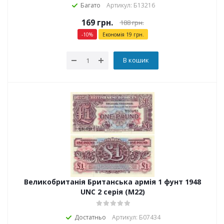
Багато
Артикул: Б13216
169
грн.
188
грн.
-
10
%
Економія
19
грн.
В кошик
Великобританія Британська армія 1 фунт 1948
UNC 2 серія (M22)
Достатньо
Артикул: Б07434