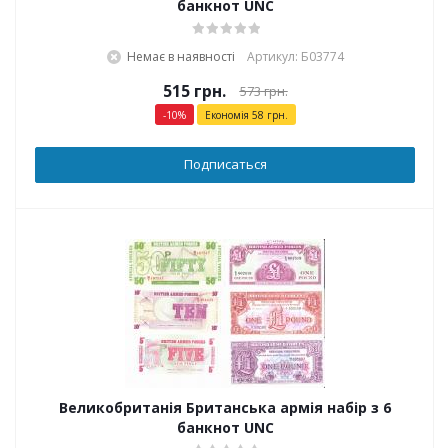
банкнот UNC
Немає в наявності
Артикул: Б03774
515
грн.
573
грн.
-
10
%
Економія
58
грн.
Подписаться
Великобританія Британська армія набір з 6
банкнот UNC