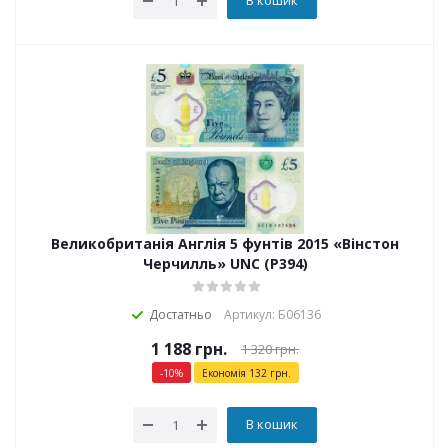
В кошик
Великобританія Англія 5 фунтів 2015 «Вінстон
Черчилль» UNC (P394)
Достатньо
Артикул: Б06136
1 188
грн.
1 320
грн.
-
10
%
Економія
132
грн.
В кошик