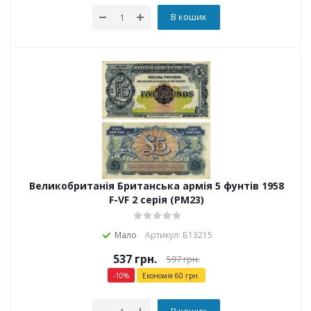
В кошик
Великобританія Британська армія 5 фунтів 1958
F-VF 2 серія (PM23)
Мало
Артикул: Б13215
537
грн.
597
грн.
-
10
%
Економія
60
грн.