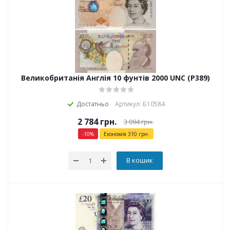
Великобританія Англія 10 фунтів 2000 UNC (P389)
Достатньо
Артикул: Б10584
2 784
грн.
3 094
грн.
-
10
%
Економія
310
грн.
В кошик