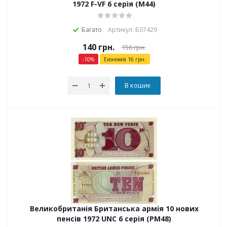
1972 F-VF 6 серія (M44)
Багато
Артикул: Б07429
140
грн.
156
грн.
-
10
%
Економія
16
грн.
В кошик
Великобританія Британська армія 10 нових
пенсів 1972 UNC 6 серія (PM48)