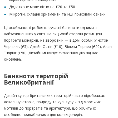
Додаткове мале вікно на £20 та £50.
Мікропіч, складні орнаменти та інші приховані ознаки.
Ці особливості роблять сучасні банкноти одними із
найзахищеніших у світі. На лицьовій стороні розміщені
портрети монархів, на зворотній — відомі особи: Уїнстон
Черчілль (£5), Джейн Остін (£10), Вільям Тернер (£20), Алан
Т'юрінг (£50). Дизайн мінімізує екологічну дію під час
оновлень.
Банкноти територій
Великобританії
Дизайн купюр британських територій часто відображає
локальну історію, природу та культуру – від морських
мотивів до портретів та архітектури, що робить їх
особливо привабливими для колекціонерів.