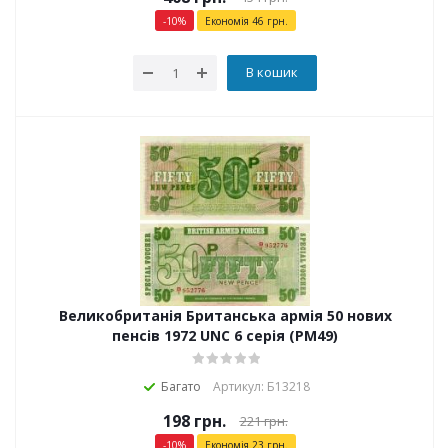
-
10
%
Економія
46
грн.
В кошик
Великобританія Британська армія 50 нових
пенсів 1972 UNC 6 серія (PM49)
Багато
Артикул: Б13218
198
грн.
221
грн.
-
10
%
Економія
23
грн.