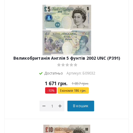
Великобританія Англія 5 фунтів 2002 UNC (P391)
Достатньо
Артикул: Б09032
1 671
грн.
1 857
грн.
-
10
%
Економія
186
грн.
В кошик