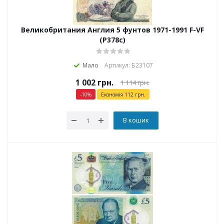
Великобритания Англия 5 фунтов 1971-1991 F-VF
(P378c)
Мало
Артикул: Б23107
1 002
грн.
1 114
грн.
-
10
%
Економія
112
грн.
В кошик