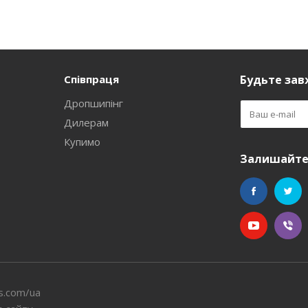
Співпраця
Будьте завж
Дропшипінг
Дилерам
Купимо
Залишайтес
s.com/ua