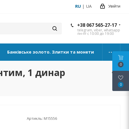
RU
|
UA
Увійти
+38 067 565-27-17
telegram, viber, whatsapp
пн-пт с 10:00 до 19:00
Банківське золото. Злитки та монети
0
сентим, 1 динар
0
Артикль:
М15556