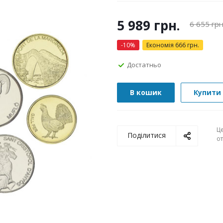
5 989
грн.
6 655
грн
-
10
%
Економія
666
грн.
Достатньо
В кошик
Купити 
Ц
Поділитися
о