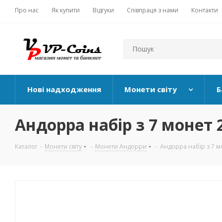
Про нас
Як купити
Відгуки
Співпраця з нами
Контакти
Нові надходження
Монети світу
Б
Андорра набір з 7 монет 20
Каталог
-
Монети світу
-
Монети Андорри
-
Андорра набір з 7 мо