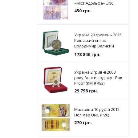
«Міст Адольфа» UNC
450
грн.
Україна 20 гривень 2015
Київський князь
Володимир Великий
Срібло UNC (KM # 787)
178 846
грн.
Україна 2 гривні 2008
року Знаки зодіаку - Рак
Proof (KM # 483)
29 798
грн.
Мальдіви 10 руфій 2015
Полімер UNC (P26)
270
грн.