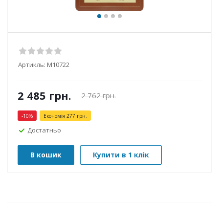
Артикль:
М10722
2 485
грн.
2 762
грн.
-
10
%
Економія
277
грн.
Достатньо
В кошик
Купити в 1 клік