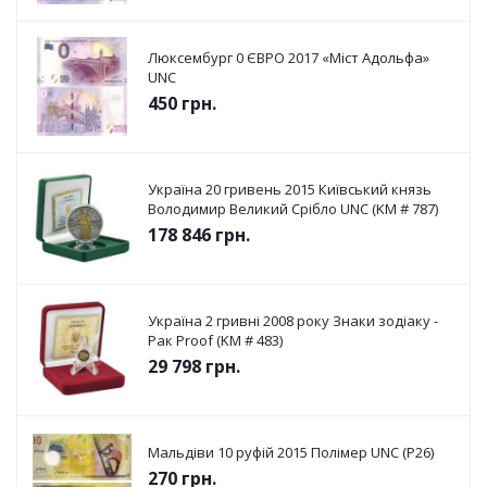
Люксембург 0 ЄВРО 2017 «Міст Адольфа»
UNC
450
грн.
Україна 20 гривень 2015 Київський князь
Володимир Великий Срібло UNC (KM # 787)
178 846
грн.
Україна 2 гривні 2008 року Знаки зодіаку -
Рак Proof (KM # 483)
29 798
грн.
Мальдіви 10 руфій 2015 Полімер UNC (P26)
270
грн.