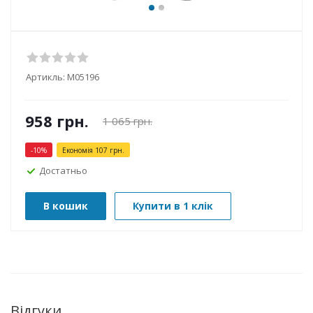
Артикль:
М05196
958
грн.
1 065
грн.
-
10
%
Економія
107
грн.
Достатньо
В кошик
Купити в 1 клік
Відгуки