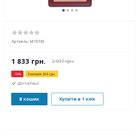
Артикль:
М10745
1 833
грн.
2 037
грн.
-
10
%
Економія
204
грн.
Достатньо
В кошик
Купити в 1 клік