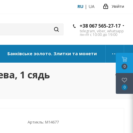
RU
|
UA
Увійти
+38 067 565-27-17
telegram, viber, whatsapp
пн-пт с 10:00 до 19:00
Банківське золото. Злитки та монети
0
ева, 1 сядь
0
Артикль:
М14677