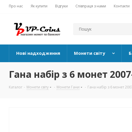
Про нас
Як купити
Відгуки
Співпраця з нами
Контакти
Нові надходження
Монети світу
Б
Гана набір з 6 монет 2007-
Каталог
-
Монети світу
-
Монети Гани
-
Гана набір з 6 монет 2007