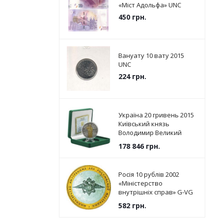
«Міст Адольфа» UNC
450
грн.
Вануату 10 вату 2015
UNC
224
грн.
Україна 20 гривень 2015
Київський князь
Володимир Великий
Срібло UNC (KM # 787)
178 846
грн.
Росія 10 рублів 2002
«Міністерство
внутрішніх справ» G-VG
(Y#752)
582
грн.