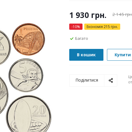
1 930
грн.
2 145
грн
-
10
%
Економія
215
грн.
Багато
В кошик
Купити 
Ц
Поділитися
о