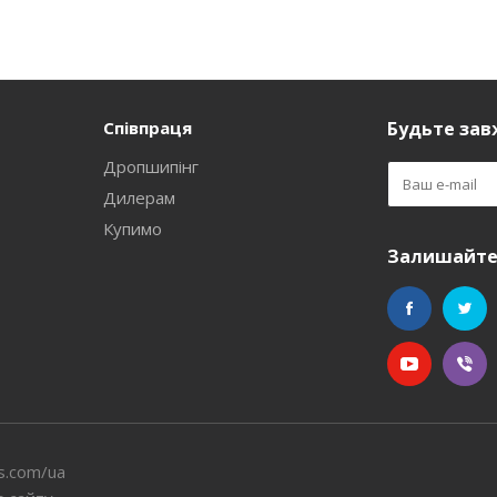
Співпраця
Будьте завж
Дропшипінг
Дилерам
Купимо
Залишайтес
s.com/ua