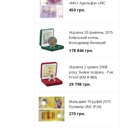
«Міст Адольфа» UNC
450
грн.
Україна 20 гривень 2015
Київський князь
Володимир Великий
Срібло UNC (KM # 787)
178 846
грн.
Україна 2 гривні 2008
року Знаки зодіаку - Рак
Proof (KM # 483)
29 798
грн.
Мальдіви 10 руфій 2015
Полімер UNC (P26)
270
грн.