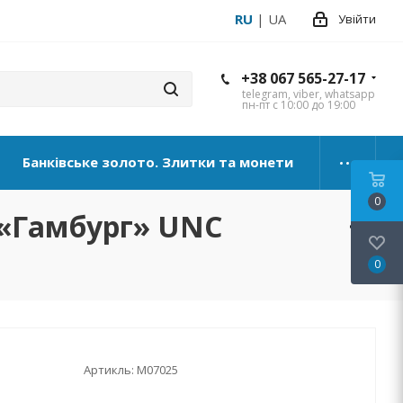
RU
|
UA
Увійти
+38 067 565-27-17
telegram, viber, whatsapp
пн-пт с 10:00 до 19:00
Банківське золото. Злитки та монети
0
 J «Гамбург» UNC
0
Артикль:
М07025