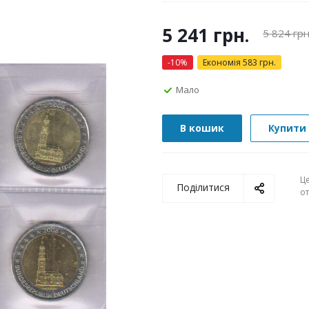
5 241
грн.
5 824
грн
-
10
%
Економія
583
грн.
Мало
В кошик
Купити 
Ц
Поділитися
о