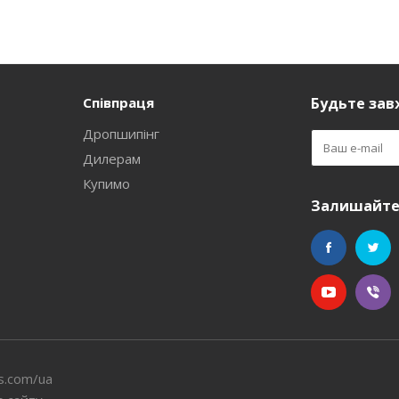
Співпраця
Будьте завж
Дропшипінг
Дилерам
Купимо
Залишайтес
s.com/ua