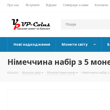
Про нас
Як купити
Відгуки
Співпраця з нами
Контакти
Нові надходження
Монети світу
Б
Німеччина набір з 5 монет
Каталог
-
Монети світу
-
Монети Німеччини
-
Німеччина набір з 5