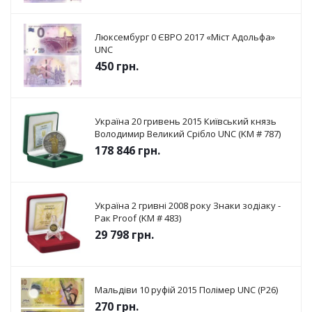
Люксембург 0 ЄВРО 2017 «Міст Адольфа»
UNC
450
грн.
Україна 20 гривень 2015 Київський князь
Володимир Великий Срібло UNC (KM # 787)
178 846
грн.
Україна 2 гривні 2008 року Знаки зодіаку -
Рак Proof (KM # 483)
29 798
грн.
Мальдіви 10 руфій 2015 Полімер UNC (P26)
270
грн.