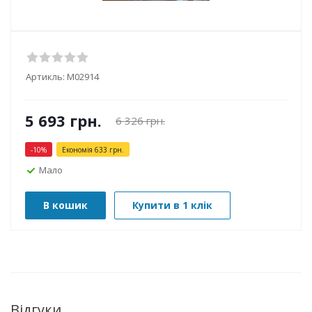
Артикль:
М02914
5 693
грн.
6 326
грн.
-
10
%
Економія
633
грн.
Мало
В кошик
Купити в 1 клік
Відгуки