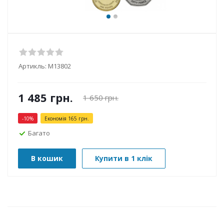
Артикль:
М13802
1 485
грн.
1 650
грн.
-
10
%
Економія
165
грн.
Багато
В кошик
Купити в 1 клік