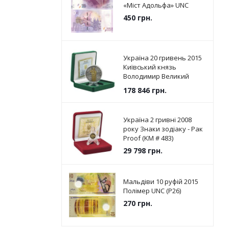
«Міст Адольфа» UNC
450
грн.
Україна 20 гривень 2015
Київський князь
Володимир Великий
Срібло UNC (KM # 787)
178 846
грн.
Україна 2 гривні 2008
року Знаки зодіаку - Рак
Proof (KM # 483)
29 798
грн.
Мальдіви 10 руфій 2015
Полімер UNC (P26)
270
грн.