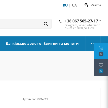
RU
|
UA
Увійти
+38 067 565-27-17
telegram, viber, whatsapp
пн-пт с 10:00 до 19:00
Банківське золото. Злитки та монети
0
0
Артикль:
М06723