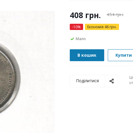
408
грн.
454
грн.
-
10
%
Економія
46
грн.
Мало
В кошик
Купити 
Ц
Поділитися
о