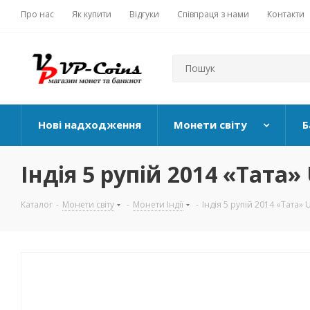
Про нас
Як купити
Відгуки
Співпраця з нами
Контакти
Нові надходження
Монети світу
Б
Індія 5 рупій 2014 «Тата
Каталог
-
Монети світу
-
Монети Індії
-
Індія 5 рупій 2014 «Тата»