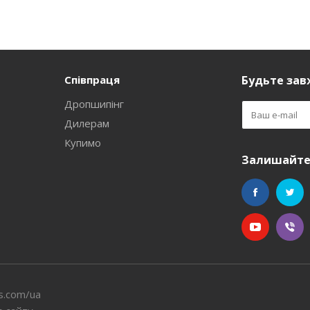
Співпраця
Будьте завж
Дропшипінг
Дилерам
Купимо
Залишайтес
s.com/ua