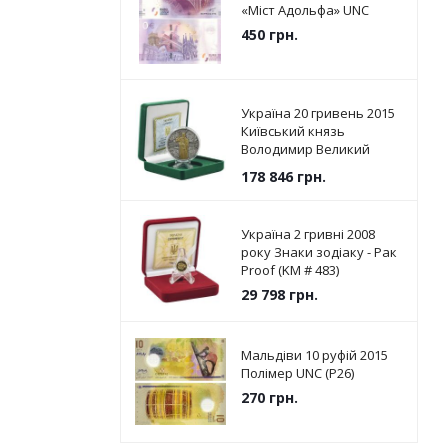
«Міст Адольфа» UNC
450
грн.
Україна 20 гривень 2015
Київський князь
Володимир Великий
Срібло UNC (KM # 787)
178 846
грн.
Україна 2 гривні 2008
року Знаки зодіаку - Рак
Proof (KM # 483)
29 798
грн.
Мальдіви 10 руфій 2015
Полімер UNC (P26)
270
грн.