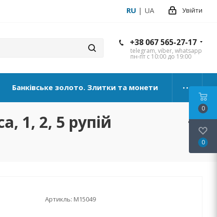
RU
|
UA
Увійти
+38 067 565-27-17
telegram, viber, whatsapp
пн-пт с 10:00 до 19:00
Банківське золото. Злитки та монети
0
а, 1, 2, 5 рупій
0
Артикль:
М15049