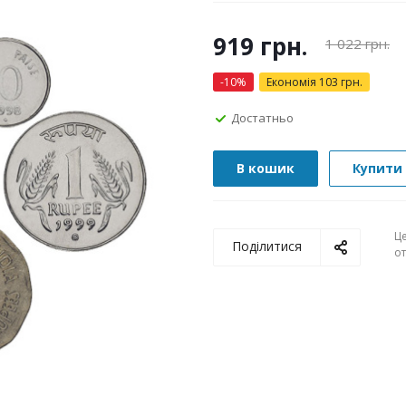
919
грн.
1 022
грн.
-
10
%
Економія
103
грн.
Достатньо
В кошик
Купити 
Ц
Поділитися
о