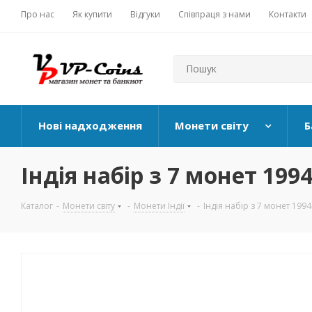
Про нас
Як купити
Відгуки
Співпраця з нами
Контакти
Нові надходження
Монети світу
Б
Індія набір з 7 монет 1994-
Каталог
-
Монети світу
-
Монети Індії
-
Індія набір з 7 монет 1994-