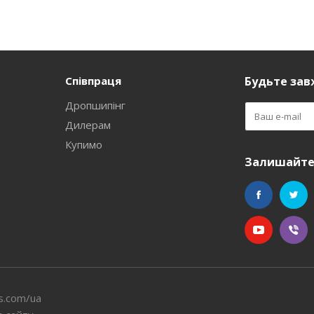
Співпраця
Будьте завж
Дропшипінг
Дилерам
Купимо
Залишайтес
s.com/ua