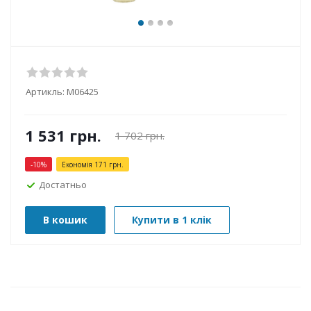
Артикль:
М06425
1 531
грн.
1 702
грн.
-
10
%
Економія
171
грн.
Достатньо
В кошик
Купити в 1 клік