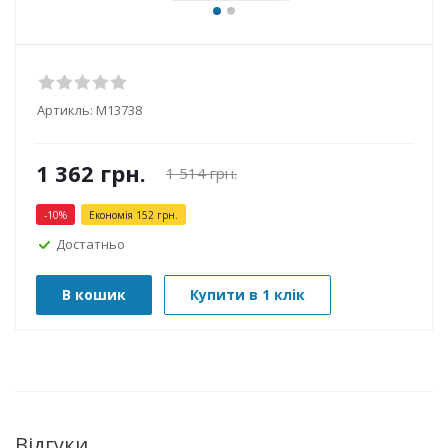
Артикль:
М13738
1 362
грн.
1 514
грн.
-
10
%
Економія
152
грн.
Достатньо
В кошик
Купити в 1 клік
Відгуки