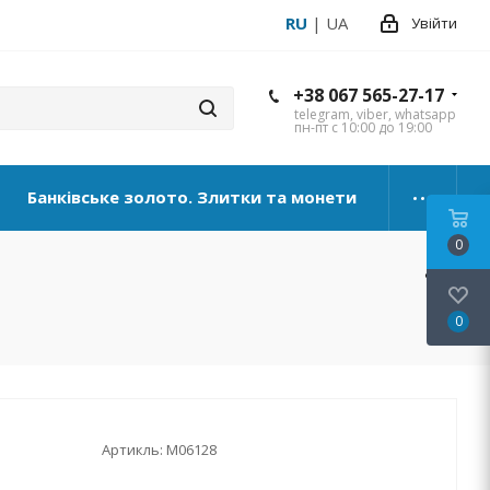
RU
|
UA
Увійти
+38 067 565-27-17
telegram, viber, whatsapp
пн-пт с 10:00 до 19:00
Банківське золото. Злитки та монети
0
0
Артикль:
М06128