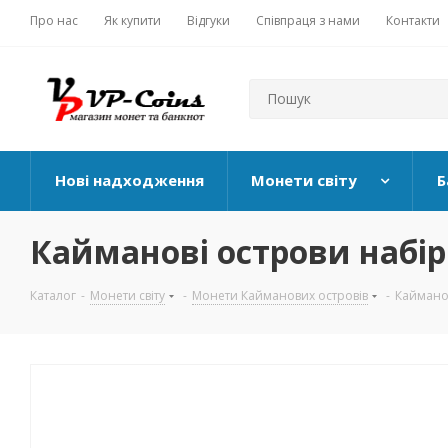
Про нас
Як купити
Відгуки
Співпраця з нами
Контакти
Нові надходження
Монети світу
Б
Кайманові острови набір
Каталог
-
Монети світу
-
Монети Кайманових островів
-
Кайманов