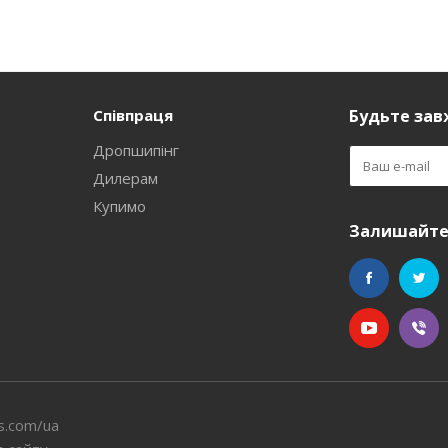
Співпраця
Будьте завж
Дропшипінг
Дилерам
Купимо
Залишайтес
s.com/ua