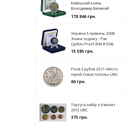
Київський князь
Володимир Великий
Срібло UNC (KM # 787)
178 846
грн.
Україна 5 гривень 2008
Знаки зодіаку - Рак
Срібло Proof (KM # 504)
15 585
грн.
Росія 2 рубля 2017 «Місто-
герой Севастополь» UNC
60
грн.
Тортуга набір з 6 монет
2012 UNC
375
грн.