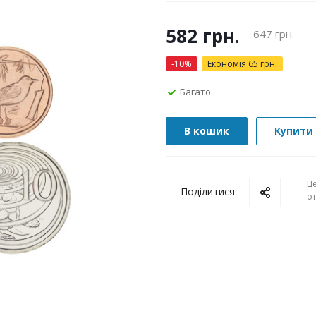
582
грн.
647
грн.
-
10
%
Економія
65
грн.
Багато
В кошик
Купити 
Ц
Поділитися
о